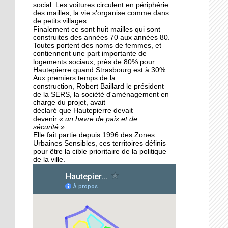
des Migrateurs
social. Les voitures circulent en périphérie
des mailles, la vie s'organise comme dans
de petits villages.
Finalement ce sont huit mailles qui sont
25 septembre 2015
construites des années 70 aux années 80.
L'utopie en sons
Toutes portent des noms de femmes, et
contiennent une part importante de
logements sociaux, près de 80% pour
Hautepierre quand Strasbourg est à 30%.
Aux premiers temps de la
24 septembre 2015
construction, Robert Baillard le président
La pépinière fait germer
de la SERS, la société d'aménagement en
les talents de
charge du projet, avait
Hautepierre... et d'ailleurs
déclaré que Hautepierre devait
devenir
« un havre de paix et de
sécurité »
.
24 septembre 2015
Elle fait partie depuis 1996 des Zones
Urbaines Sensibles, ces territoires définis
Horizome s'enracine
pour être la cible prioritaire de la politique
doucement dans le
de la ville.
quartier
23 septembre 2015
Table et Culture entre en
scène