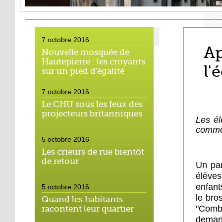
7 octobre 2016
Ap
Nouvelle mosquée de
Hautepierre : les croyants
l'
sur un pied d'égalité
7 octobre 2016
Le CHU sous les feux des
projecteurs britanniques
Les él
commen
5 octobre 2016
Les crieurs de rue bientôt
de retour
Un par
élèves
enfant
5 octobre 2016
le bro
Quand les habitants
"Comb
racontent leur quartier
demand