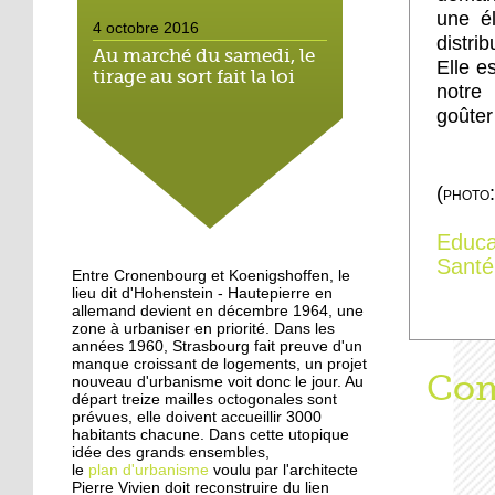
une é
4 octobre 2016
distri
Au marché du samedi, le
Elle e
tirage au sort fait la loi
notre
goûter 
4 octobre 2016
Hautepierre: paysage
sonore
(photo
Educa
3 octobre 2016
Santé
Hautepierre au cœur d'un
Entre Cronenbourg et Koenigshoffen, le
jeu vidéo
lieu dit d'Hohenstein - Hautepierre en
allemand devient en décembre 1964, une
zone à urbaniser en priorité. Dans les
années 1960, Strasbourg fait preuve d'un
29 septembre 2016
manque croissant de logements, un projet
Les jeunes de Hautepierre
Aff
Com
nouveau d'urbanisme voit donc le jour. Au
au micro de Radio caddie
départ treize mailles octogonales sont
prévues, elle doivent accueillir 3000
habitants chacune. Dans cette utopique
idée des grands ensembles,
25 septembre 2015
le
plan d'urbanisme
voulu par l'architecte
La rentrée virevoletante
Pierre Vivien doit reconstruire du lien