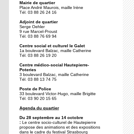
Mairie de quartier
Place André Maurois, maille Irène
Tél. 03 88 26 24 16
25 septembre 2014
Des gâteaux contre un
Adjoint de quartier
voyage
Serge Oehler
9 rue Marcel-Proust
Tél. 03 88 76 69 94
25 septembre 2014
Centre social et culturel le Galet
La fièvre du flamenco
1a boulevard Balzac, maille Catherine
s'empare du Galet
Tél. 03 88 26 19 20
Centre médico-social Hautepierre-
Poteries
24 septembre 2014
3 boulevard Balzac, maille Catherine
Hautepierre prépare le
Tél. 03 88 13 74 75
rallye de France
Poste de Police
33 boulevard Victor-Hugo, maille Brigitte
Tél. 03 90 20 15 65
24 septembre 2014
Le pôle de services se fait
Agenda du quartier
attendre
Du 28 septembre au 14 octobre
:
Le
centre socio-culturel de Hautepierre
propose des animations et des expositions
23 septembre 2014
dans le cadre du festival Strasbourg