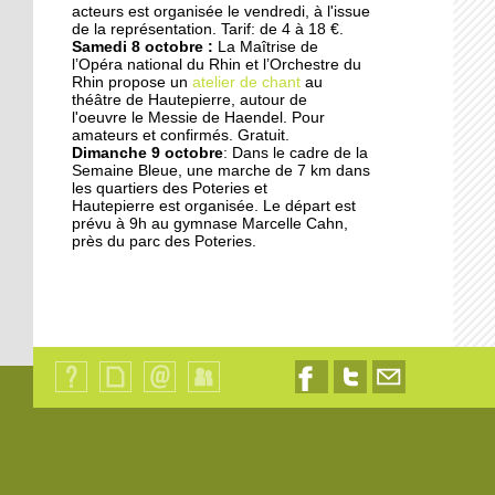
acteurs est organisée le vendredi, à l'issue
17 septembre 2014
de la représentation. Tarif: de 4 à 18 €.
Samedi 8 octobre :
La Maîtrise de
Les jardins germent au
l’Opéra national du Rhin et l’Orchestre du
pied des immeubles
Rhin propose un
atelier de chant
au
théâtre de Hautepierre, autour de
l'oeuvre le Messie de Haendel. Pour
18 octobre 2013
amateurs et confirmés. Gratuit.
Dimanche 9 octobre
: Dans le cadre de la
Les dyslexiques pris en
Semaine Bleue, une marche de 7 km dans
charge à François-
les quartiers des Poteries et
Truffaut
Hautepierre est organisée. Le départ est
prévu à 9h au gymnase Marcelle Cahn,
près du parc des Poteries.
18 octobre 2013
"L'Ena et la Zep ne sont
pas déconnectés"
18 octobre 2013
Des modules où il fait
bon vivre
Qui
Plan
Contact
Identification
Nous
Nous
Nous
sommes-
du
suivre
suivre
contacter
nous
site
sur
sur
par
?
Facebook
Twitter
email
18 octobre 2013
Les oeuvres sociales du