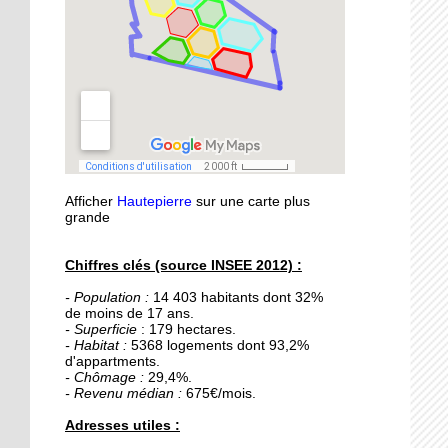
21 septembre 2015
Nouvelle médiathèque :
les usagers satisfaits
18 septembre 2015
Un obstacle de franchi
pour le lycée musulman
Afficher
Hautepierre
sur une carte plus
18 septembre 2015
grande
Les percus comme vous
ne les avez jamais vues
Chiffres clés (source INSEE 2012) :
- Population :
14 403 habitants dont 32%
16 septembre 2015
de moins de 17 ans.
De la Passerelle au
- Superficie
: 179 hectares.
Ricochet
- Habitat :
5368 logements dont 93,2%
d'appartments.
- Chômage :
29,4%.
- Revenu médian :
675€/mois.
16 septembre 2015
Table et Culture
Adresses utiles :
déménage