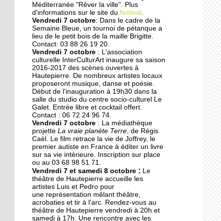
Des collégiens
Méditerranée "Rêver la ville". Plus
journalistes du goût
d'informations sur le site du
festival
.
Vendredi 7 octobre
: Dans le cadre de la
Semaine Bleue, un tournoi de pétanque a
lieu de le petit bois de la maille Brigitte.
22 septembre 2014
Contact: 03 88 26 19 20.
La faculté de théologie
Vendredi 7 octobre
: L'association
musulmane à l'arrêt
culturelle InterCulturArt inaugure sa saison
2016-2017 des scènes ouvertes à
Hautepierre. De nombreux artistes locaux
proposeront musique, danse et poésie.
22 septembre 2014
Début de l'inauguration à 19h30 dans la
Des perturbations sans
salle du studio du centre socio-culturel Le
vagues
Galet. Entrée libre et cocktail offert.
Contact : 06 72 24 96 74.
Vendredi 7 octobre
: La médiathèque
projette
La vraie planète Terre
, de Régis
19 septembre 2014
Caël. Le film retrace la vie de Joffrey, le
Anissa, une championne
premier autiste en France à éditer un livre
de karaté engagée dans
sur sa vie intérieure. Inscription sur place
son quartier
ou au 03 68 98 51 71.
:
Vendredi 7 et samedi 8 octobre
Le
théâtre de Hautepierre accueille les
19 septembre 2014
artistes Luis et Pedro pour
une représentation mêlant théâtre,
Nouvelle génération chez
acrobaties et tir à l'arc. Rendez-vous au
les Gospel Kids
théâtre de Hautepierre vendredi à 20h et
samedi à 17h. Une rencontre avec les