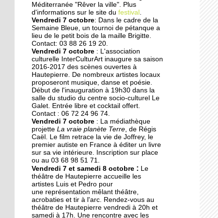
Des collégiens
Méditerranée "Rêver la ville". Plus
journalistes du goût
d'informations sur le site du
festival
.
Vendredi 7 octobre
: Dans le cadre de la
Semaine Bleue, un tournoi de pétanque a
lieu de le petit bois de la maille Brigitte.
22 septembre 2014
Contact: 03 88 26 19 20.
La faculté de théologie
Vendredi 7 octobre
: L'association
musulmane à l'arrêt
culturelle InterCulturArt inaugure sa saison
2016-2017 des scènes ouvertes à
Hautepierre. De nombreux artistes locaux
proposeront musique, danse et poésie.
22 septembre 2014
Début de l'inauguration à 19h30 dans la
Des perturbations sans
salle du studio du centre socio-culturel Le
vagues
Galet. Entrée libre et cocktail offert.
Contact : 06 72 24 96 74.
Vendredi 7 octobre
: La médiathèque
projette
La vraie planète Terre
, de Régis
19 septembre 2014
Caël. Le film retrace la vie de Joffrey, le
Anissa, une championne
premier autiste en France à éditer un livre
de karaté engagée dans
sur sa vie intérieure. Inscription sur place
ou au 03 68 98 51 71.
son quartier
:
Vendredi 7 et samedi 8 octobre
Le
théâtre de Hautepierre accueille les
19 septembre 2014
artistes Luis et Pedro pour
une représentation mêlant théâtre,
Nouvelle génération chez
acrobaties et tir à l'arc. Rendez-vous au
les Gospel Kids
théâtre de Hautepierre vendredi à 20h et
samedi à 17h. Une rencontre avec les