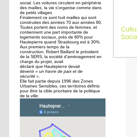
des Migrateurs
social. Les voitures circulent en périphérie
des mailles, la vie s'organise comme dans
de petits villages.
Finalement ce sont huit mailles qui sont
25 septembre 2015
construites des années 70 aux années 80.
L'utopie en sons
Toutes portent des noms de femmes, et
Cultu
contiennent une part importante de
Socia
logements sociaux, près de 80% pour
Hautepierre quand Strasbourg est à 30%.
Aux premiers temps de la
24 septembre 2015
construction, Robert Baillard le président
La pépinière fait germer
de la SERS, la société d'aménagement en
les talents de
charge du projet, avait
Hautepierre... et d'ailleurs
déclaré que Hautepierre devait
devenir
« un havre de paix et de
sécurité »
.
24 septembre 2015
Elle fait partie depuis 1996 des Zones
Urbaines Sensibles, ces territoires définis
Horizome s'enracine
pour être la cible prioritaire de la politique
doucement dans le
de la ville.
quartier
23 septembre 2015
Table et Culture entre en
scène