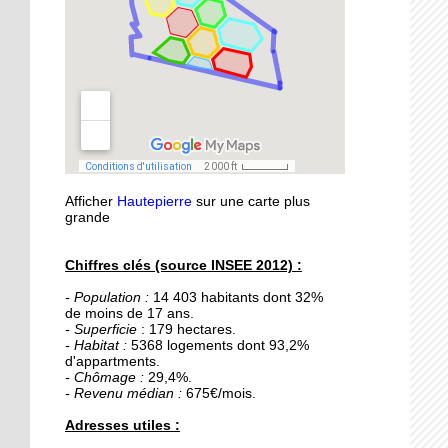
21 septembre 2015
Nouvelle médiathèque :
les usagers satisfaits
18 septembre 2015
Un obstacle de franchi
pour le lycée musulman
Afficher
Hautepierre
sur une carte plus
18 septembre 2015
grande
Les percus comme vous
ne les avez jamais vues
Chiffres clés (source INSEE 2012) :
- Population :
14 403 habitants dont 32%
16 septembre 2015
de moins de 17 ans.
De la Passerelle au
- Superficie
: 179 hectares.
Ricochet
- Habitat :
5368 logements dont 93,2%
d'appartments.
- Chômage :
29,4%.
- Revenu médian :
675€/mois.
16 septembre 2015
Table et Culture
Adresses utiles :
déménage