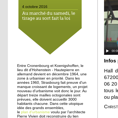
4 octobre 2016
Au marché du samedi, le
tirage au sort fait la loi
4 octobre 2016
Hautepierre: paysage
sonore
00:0
3 octobre 2016
Infos
Hautepierre au cœur d'un
Entre Cronenbourg et Koenigshoffen, le
jeu vidéo
Hall 
lieu dit d'Hohenstein - Hautepierre en
allemand devient en décembre 1964, une
67200
zone à urbaniser en priorité. Dans les
années 1960, Strasbourg fait preuve d'un
29 septembre 2016
06 20
manque croissant de logements, un projet
Les jeunes de Hautepierre
tous l
nouveau d'urbanisme voit donc le jour. Au
au micro de Radio caddie
départ treize mailles octogonales sont
ou pla
prévues, elle doivent accueillir 3000
habitants chacune. Dans cette utopique
Christ
idée des grands ensembles,
25 septembre 2015
le
plan d'urbanisme
voulu par l'architecte
La rentrée virevoletante
Pierre Vivien doit reconstruire du lien