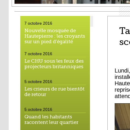
7 octobre 2016
Ta
Nouvelle mosquée de
Hautepierre : les croyants
sc
sur un pied d'égalité
7 octobre 2016
Le CHU sous les feux des
projecteurs britanniques
Lundi
inst
5 octobre 2016
Haute
Les crieurs de rue bientôt
repri
de retour
attend
5 octobre 2016
Quand les habitants
racontent leur quartier