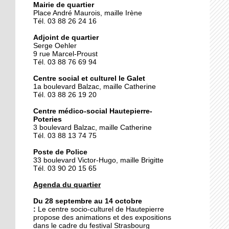
Mairie de quartier
Place André Maurois, maille Irène
Tél. 03 88 26 24 16
25 septembre 2014
Des gâteaux contre un
Adjoint de quartier
voyage
Serge Oehler
9 rue Marcel-Proust
Tél. 03 88 76 69 94
25 septembre 2014
Centre social et culturel le Galet
La fièvre du flamenco
1a boulevard Balzac, maille Catherine
s'empare du Galet
Tél. 03 88 26 19 20
Centre médico-social Hautepierre-
Poteries
24 septembre 2014
3 boulevard Balzac, maille Catherine
Hautepierre prépare le
Tél. 03 88 13 74 75
rallye de France
Poste de Police
33 boulevard Victor-Hugo, maille Brigitte
Tél. 03 90 20 15 65
24 septembre 2014
Le pôle de services se fait
Agenda du quartier
attendre
Du 28 septembre au 14 octobre
:
Le
centre socio-culturel de Hautepierre
propose des animations et des expositions
23 septembre 2014
dans le cadre du festival Strasbourg