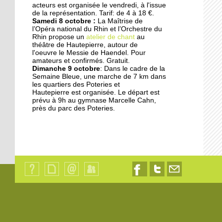
acteurs est organisée le vendredi, à l'issue
17 septembre 2014
de la représentation. Tarif: de 4 à 18 €.
Samedi 8 octobre :
La Maîtrise de
Les jardins germent au
l’Opéra national du Rhin et l’Orchestre du
pied des immeubles
Rhin propose un
atelier de chant
au
théâtre de Hautepierre, autour de
l'oeuvre le Messie de Haendel. Pour
18 octobre 2013
amateurs et confirmés. Gratuit.
Dimanche 9 octobre
: Dans le cadre de la
Les dyslexiques pris en
Semaine Bleue, une marche de 7 km dans
charge à François-
les quartiers des Poteries et
Truffaut
Hautepierre est organisée. Le départ est
prévu à 9h au gymnase Marcelle Cahn,
près du parc des Poteries.
18 octobre 2013
"L'Ena et la Zep ne sont
pas déconnectés"
18 octobre 2013
Des modules où il fait
bon vivre
Qui
Plan
Contact
Identification
Nous
Nous
Nous
sommes-
du
suivre
suivre
contacter
nous
site
sur
sur
par
?
Facebook
Twitter
email
18 octobre 2013
Les oeuvres sociales du