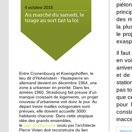
piéto
4 octobre 2016
princi
Au marché du samedi, le
des ri
tirage au sort fait la loi
la pl
le pro
4 octobre 2016
exasp
Hautepierre: paysage
sonore
Il fau
en voi
3 octobre 2016
arrive
Hautepierre au cœur d'un
Entre Cronenbourg et Koenigshoffen, le
et de 
jeu vidéo
lieu dit d'Hohenstein - Hautepierre en
statio
allemand devient en décembre 1964, une
zone à urbaniser en priorité. Dans les
pas to
années 1960, Strasbourg fait preuve d'un
29 septembre 2016
que ce
manque croissant de logements, un projet
Les jeunes de Hautepierre
nouveau d'urbanisme voit donc le jour. Au
pour 
au micro de Radio caddie
départ treize mailles octogonales sont
const
prévues, elle doivent accueillir 3000
habitants chacune. Dans cette utopique
inacce
idée des grands ensembles,
25 septembre 2015
le
plan d'urbanisme
voulu par l'architecte
La rentrée virevoletante
Pierre Vivien doit reconstruire du lien