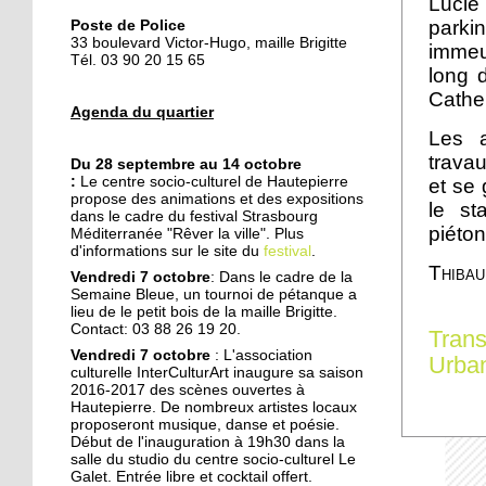
Lucie
Des collégiens
journalistes du goût
parki
Poste de Police
33 boulevard Victor-Hugo, maille Brigitte
immeub
Tél. 03 90 20 15 65
long 
22 septembre 2014
Cather
La faculté de théologie
Agenda du quartier
musulmane à l'arrêt
Les a
travau
Du 28 septembre au 14 octobre
:
Le
centre socio-culturel de Hautepierre
et se 
22 septembre 2014
propose des animations et des expositions
le st
Des perturbations sans
dans le cadre du festival Strasbourg
piéto
vagues
Méditerranée "Rêver la ville". Plus
d'informations sur le site du
festival
.
Thibau
Vendredi 7 octobre
: Dans le cadre de la
19 septembre 2014
Semaine Bleue, un tournoi de pétanque a
lieu de le petit bois de la maille Brigitte.
Anissa, une championne
Contact: 03 88 26 19 20.
Trans
de karaté engagée dans
Vendredi 7 octobre
: L'association
son quartier
Urba
culturelle InterCulturArt inaugure sa saison
2016-2017 des scènes ouvertes à
19 septembre 2014
Hautepierre. De nombreux artistes locaux
proposeront musique, danse et poésie.
Nouvelle génération chez
Début de l'inauguration à 19h30 dans la
les Gospel Kids
salle du studio du centre socio-culturel Le
Galet. Entrée libre et cocktail offert.