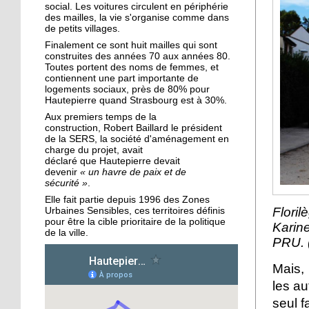
des Migrateurs
social. Les voitures circulent en périphérie
des mailles, la vie s'organise comme dans
de petits villages.
25 septembre 2015
Finalement ce sont huit mailles qui sont
L'utopie en sons
construites des années 70 aux années 80.
Toutes portent des noms de femmes, et
contiennent une part importante de
logements sociaux, près de 80% pour
Hautepierre quand Strasbourg est à 30%.
24 septembre 2015
Aux premiers temps de la
La pépinière fait germer
construction, Robert Baillard le président
les talents de
de la SERS, la société d'aménagement en
Hautepierre... et d'ailleurs
charge du projet, avait
déclaré que Hautepierre devait
devenir
« un havre de paix et de
24 septembre 2015
sécurité »
.
Horizome s'enracine
Elle fait partie depuis 1996 des Zones
doucement dans le
Flori
Urbaines Sensibles, ces territoires définis
quartier
pour être la cible prioritaire de la politique
Karin
de la ville.
PRU. 
23 septembre 2015
Mais, 
Table et Culture entre en
scène
les a
seul f