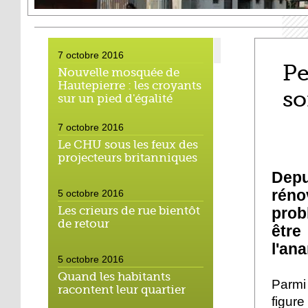
7 octobre 2016
Pe
Nouvelle mosquée de
Hautepierre : les croyants
so
sur un pied d'égalité
7 octobre 2016
Le CHU sous les feux des
projecteurs britanniques
Dep
réno
5 octobre 2016
prob
Les crieurs de rue bientôt
de retour
être
l'ana
5 octobre 2016
Quand les habitants
Parmi
racontent leur quartier
figure