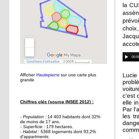
21 septembre 2015
la CU
Nouvelle médiathèque :
assène
les usagers satisfaits
prévoi
choix,
18 septembre 2015
Jacq
Un obstacle de franchi
accote
pour le lycée musulman
00:0
18 septembre 2015
Les percus comme vous
Lucie 
Afficher
Hautepierre
sur une carte plus
ne les avez jamais vues
grande
problè
voitur
16 septembre 2015
c'est 
De la Passerelle au
elle i
Chiffres clés (source INSEE 2012) :
Ricochet
Par l'
les t
- Population :
14 403 habitants dont 32%
de moins de 17 ans.
dange
16 septembre 2015
- Superficie
: 179 hectares.
comme 
Table et Culture
- Habitat :
5368 logements dont 93,2%
déménage
d'appartments.