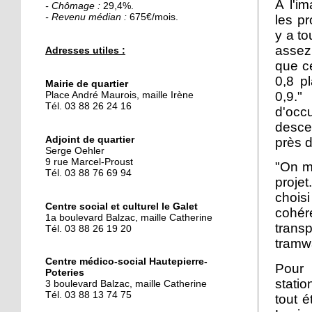
A l'i
- Chômage :
29,4%.
- Revenu médian :
675€/mois.
les pr
25 septembre 2014
y a to
Des gâteaux contre un
assez
Adresses utiles :
voyage
que ce
0,8 p
Mairie de quartier
0,9.
Place André Maurois, maille Irène
25 septembre 2014
Tél. 03 88 26 24 16
d'occ
La fièvre du flamenco
desce
s'empare du Galet
Adjoint de quartier
près d
Serge Oehler
9 rue Marcel-Proust
24 septembre 2014
"On ma
Tél. 03 88 76 69 94
Hautepierre prépare le
projet
rallye de France
choisi
Centre social et culturel le Galet
cohér
1a boulevard Balzac, maille Catherine
trans
Tél. 03 88 26 19 20
24 septembre 2014
tramw
Le pôle de services se fait
attendre
Centre médico-social Hautepierre-
Pour 
Poteries
stati
3 boulevard Balzac, maille Catherine
Tél. 03 88 13 74 75
tout é
23 septembre 2014