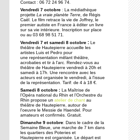
Contact : 06 72 24 96 74.
17 septembre 2014
Vendredi 7 octobre
: La médiathèque
Les jardins germent au
projette
La vraie planète Terre
, de Régis
pied des immeubles
Caël. Le film retrace la vie de Joffrey, le
premier autiste en France à éditer un livre
sur sa vie intérieure. Inscription sur place
ou au 03 68 98 51 71.
18 octobre 2013
:
Vendredi 7 et samedi 8 octobre
Le
Les dyslexiques pris en
théâtre de Hautepierre accueille les
charge à François-
artistes Luis et Pedro pour
Truffaut
une représentation mêlant théâtre,
acrobaties et tir à l'arc. Rendez-vous au
théâtre de Hautepierre vendredi à 20h et
18 octobre 2013
samedi à 17h. Une rencontre avec les
"L'Ena et la Zep ne sont
acteurs est organisée le vendredi, à l'issue
pas déconnectés"
de la représentation. Tarif: de 4 à 18 €.
Samedi 8 octobre :
La Maîtrise de
l’Opéra national du Rhin et l’Orchestre du
18 octobre 2013
Rhin propose un
atelier de chant
au
théâtre de Hautepierre, autour de
Des modules où il fait
l'oeuvre le Messie de Haendel. Pour
bon vivre
amateurs et confirmés. Gratuit.
Dimanche 9 octobre
: Dans le cadre de la
Semaine Bleue, une marche de 7 km dans
18 octobre 2013
les quartiers des Poteries et
Les oeuvres sociales du
Hautepierre est organisée. Le départ est