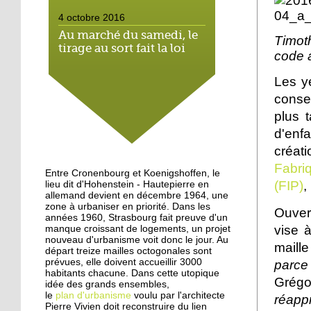
4 octobre 2016
Au marché du samedi, le
Timoth
tirage au sort fait la loi
code a
Les ye
4 octobre 2016
consei
Hautepierre: paysage
sonore
p
lus 
d'enfa
créat
3 octobre 2016
Fabri
Hautepierre au cœur d'un
Entre Cronenbourg et Koenigshoffen, le
jeu vidéo
(FIP)
,
lieu dit d'Hohenstein - Hautepierre en
allemand devient en décembre 1964, une
zone à urbaniser en priorité. Dans les
Ouvert
années 1960, Strasbourg fait preuve d'un
29 septembre 2016
vise 
manque croissant de logements, un projet
Les jeunes de Hautepierre
nouveau d'urbanisme voit donc le jour. Au
maill
au micro de Radio caddie
départ treize mailles octogonales sont
prévues, elle doivent accueillir 3000
parce 
habitants chacune. Dans cette utopique
Grég
idée des grands ensembles,
25 septembre 2015
le
plan d'urbanisme
voulu par l'architecte
réappr
La rentrée virevoletante
Pierre Vivien doit reconstruire du lien