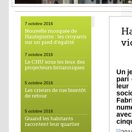
7 octobre 2016
Ha
Nouvelle mosquée de
Hautepierre : les croyants
vi
sur un pied d'égalité
7 octobre 2016
Le CHU sous les feux des
projecteurs britanniques
Un j
pari
5 octobre 2016
leur
Les crieurs de rue bientôt
socio
de retour
Fabr
numé
5 octobre 2016
avec
Quand les habitants
cinq
racontent leur quartier