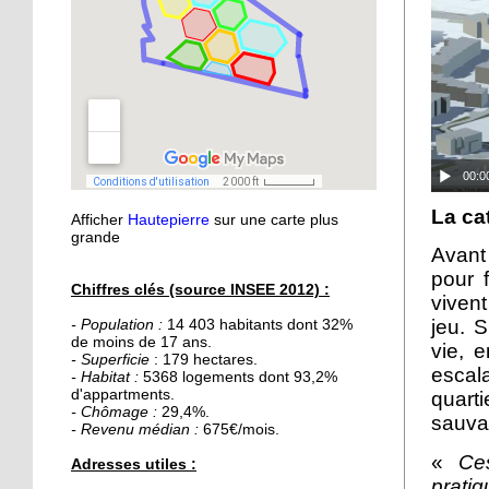
21 septembre 2015
Nouvelle médiathèque :
les usagers satisfaits
18 septembre 2015
Un obstacle de franchi
pour le lycée musulman
00:0
La ca
Afficher
Hautepierre
sur une carte plus
18 septembre 2015
grande
Les percus comme vous
Avant 
ne les avez jamais vues
pour 
Chiffres clés (source INSEE 2012) :
viven
jeu. S
- Population :
14 403 habitants dont 32%
16 septembre 2015
de moins de 17 ans.
vie, 
De la Passerelle au
- Superficie
: 179 hectares.
escala
Ricochet
- Habitat :
5368 logements dont 93,2%
d'appartments.
quart
- Chômage :
29,4%.
sauvag
- Revenu médian :
675€/mois.
16 septembre 2015
Table et Culture
«
Ces
Adresses utiles :
déménage
prati