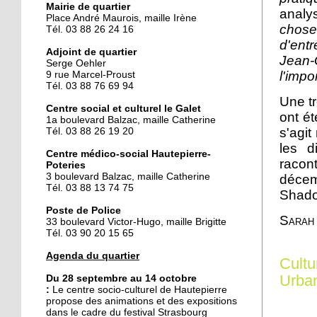
Mairie de quartier
analy
Place André Maurois, maille Irène
chose
Tél. 03 88 26 24 16
25 septembre 2014
d'entr
Des gâteaux contre un
Adjoint de quartier
Jean
voyage
Serge Oehler
l'impo
9 rue Marcel-Proust
Tél. 03 88 76 69 94
Une tr
25 septembre 2014
Centre social et culturel le Galet
ont ét
La fièvre du flamenco
1a boulevard Balzac, maille Catherine
s'empare du Galet
s'agit
Tél. 03 88 26 19 20
les d
Centre médico-social Hautepierre-
racont
Poteries
24 septembre 2014
3 boulevard Balzac, maille Catherine
décem
Hautepierre prépare le
Tél. 03 88 13 74 75
Shado
rallye de France
Poste de Police
Sarah
33 boulevard Victor-Hugo, maille Brigitte
Tél. 03 90 20 15 65
24 septembre 2014
Le pôle de services se fait
Agenda du quartier
Cultu
attendre
Urba
Du 28 septembre au 14 octobre
:
Le
centre socio-culturel de Hautepierre
propose des animations et des expositions
23 septembre 2014
dans le cadre du festival Strasbourg