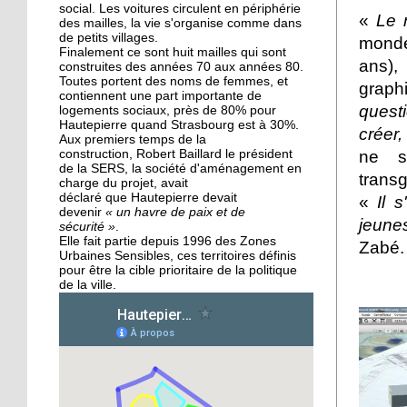
des Migrateurs
social. Les voitures circulent en périphérie
«
Le 
des mailles, la vie s'organise comme dans
de petits villages.
monde
Finalement ce sont huit mailles qui sont
25 septembre 2015
ans),
construites des années 70 aux années 80.
L'utopie en sons
Toutes portent des noms de femmes, et
graph
contiennent une part importante de
questi
logements sociaux, près de 80% pour
Hautepierre quand Strasbourg est à 30%.
créer,
Aux premiers temps de la
24 septembre 2015
ne s
construction, Robert Baillard le président
La pépinière fait germer
de la SERS, la société d'aménagement en
transg
les talents de
charge du projet, avait
Hautepierre... et d'ailleurs
déclaré que Hautepierre devait
«
Il 
devenir
« un havre de paix et de
jeunes
sécurité »
.
24 septembre 2015
Elle fait partie depuis 1996 des Zones
Zabé.
Urbaines Sensibles, ces territoires définis
Horizome s'enracine
pour être la cible prioritaire de la politique
doucement dans le
de la ville.
quartier
23 septembre 2015
Table et Culture entre en
scène