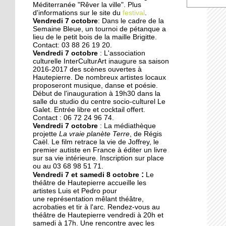
Des collégiens
Méditerranée "Rêver la ville". Plus
journalistes du goût
d'informations sur le site du
festival
.
Vendredi 7 octobre
: Dans le cadre de la
Semaine Bleue, un tournoi de pétanque a
lieu de le petit bois de la maille Brigitte.
22 septembre 2014
Contact: 03 88 26 19 20.
La faculté de théologie
Vendredi 7 octobre
: L'association
musulmane à l'arrêt
culturelle InterCulturArt inaugure sa saison
2016-2017 des scènes ouvertes à
Hautepierre. De nombreux artistes locaux
proposeront musique, danse et poésie.
22 septembre 2014
Début de l'inauguration à 19h30 dans la
Des perturbations sans
salle du studio du centre socio-culturel Le
vagues
Galet. Entrée libre et cocktail offert.
Contact : 06 72 24 96 74.
Vendredi 7 octobre
: La médiathèque
projette
La vraie planète Terre
, de Régis
19 septembre 2014
Caël. Le film retrace la vie de Joffrey, le
Anissa, une championne
premier autiste en France à éditer un livre
de karaté engagée dans
sur sa vie intérieure. Inscription sur place
ou au 03 68 98 51 71.
son quartier
:
Vendredi 7 et samedi 8 octobre
Le
théâtre de Hautepierre accueille les
19 septembre 2014
artistes Luis et Pedro pour
une représentation mêlant théâtre,
Nouvelle génération chez
acrobaties et tir à l'arc. Rendez-vous au
les Gospel Kids
théâtre de Hautepierre vendredi à 20h et
samedi à 17h. Une rencontre avec les