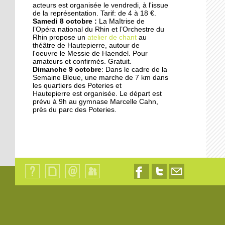
acteurs est organisée le vendredi, à l'issue
17 septembre 2014
de la représentation. Tarif: de 4 à 18 €.
Samedi 8 octobre :
La Maîtrise de
Les jardins germent au
l’Opéra national du Rhin et l’Orchestre du
pied des immeubles
Rhin propose un
atelier de chant
au
théâtre de Hautepierre, autour de
l'oeuvre le Messie de Haendel. Pour
18 octobre 2013
amateurs et confirmés. Gratuit.
Dimanche 9 octobre
: Dans le cadre de la
Les dyslexiques pris en
Semaine Bleue, une marche de 7 km dans
charge à François-
les quartiers des Poteries et
Truffaut
Hautepierre est organisée. Le départ est
prévu à 9h au gymnase Marcelle Cahn,
près du parc des Poteries.
18 octobre 2013
"L'Ena et la Zep ne sont
pas déconnectés"
18 octobre 2013
Des modules où il fait
bon vivre
Qui
Plan
Contact
Identification
Nous
Nous
Nous
sommes-
du
suivre
suivre
contacter
nous
site
sur
sur
par
?
Facebook
Twitter
email
18 octobre 2013
Les oeuvres sociales du