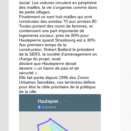
des Migrateurs
social. Les voitures circulent en périphérie
des mailles, la vie s'organise comme dans
de petits villages.
Finalement ce sont huit mailles qui sont
25 septembre 2015
construites des années 70 aux années 80.
L'utopie en sons
Toutes portent des noms de femmes, et
contiennent une part importante de
logements sociaux, près de 80% pour
Hautepierre quand Strasbourg est à 30%.
Aux premiers temps de la
24 septembre 2015
construction, Robert Baillard le président
La pépinière fait germer
de la SERS, la société d'aménagement en
les talents de
charge du projet, avait
Hautepierre... et d'ailleurs
déclaré que Hautepierre devait
devenir
« un havre de paix et de
sécurité »
.
24 septembre 2015
Elle fait partie depuis 1996 des Zones
Urbaines Sensibles, ces territoires définis
Horizome s'enracine
pour être la cible prioritaire de la politique
doucement dans le
de la ville.
quartier
23 septembre 2015
Table et Culture entre en
scène