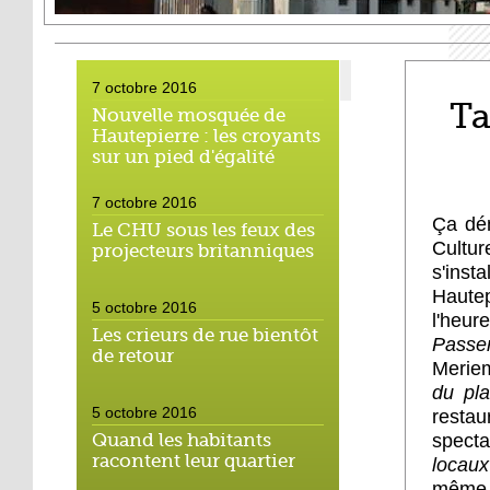
7 octobre 2016
Ta
Nouvelle mosquée de
Hautepierre : les croyants
sur un pied d'égalité
7 octobre 2016
Ç
a dé
Le CHU sous les feux des
Cultur
projecteurs britanniques
s'ins
Hautep
5 octobre 2016
l'heu
Les crieurs de rue bientôt
Passer
de retour
Meriem
du pla
5 octobre 2016
restau
Quand les habitants
spect
racontent leur quartier
locaux
même 