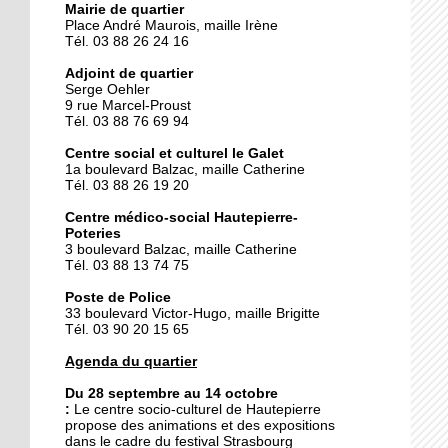
Mairie de quartier
Place André Maurois, maille Irène
Tél. 03 88 26 24 16
25 septembre 2014
Des gâteaux contre un
Adjoint de quartier
voyage
Serge Oehler
9 rue Marcel-Proust
Tél. 03 88 76 69 94
25 septembre 2014
Centre social et culturel le Galet
La fièvre du flamenco
1a boulevard Balzac, maille Catherine
s'empare du Galet
Tél. 03 88 26 19 20
Centre médico-social Hautepierre-
Poteries
24 septembre 2014
3 boulevard Balzac, maille Catherine
Hautepierre prépare le
Tél. 03 88 13 74 75
rallye de France
Poste de Police
33 boulevard Victor-Hugo, maille Brigitte
Tél. 03 90 20 15 65
24 septembre 2014
Le pôle de services se fait
Agenda du quartier
attendre
Du 28 septembre au 14 octobre
:
Le
centre socio-culturel de Hautepierre
propose des animations et des expositions
23 septembre 2014
dans le cadre du festival Strasbourg