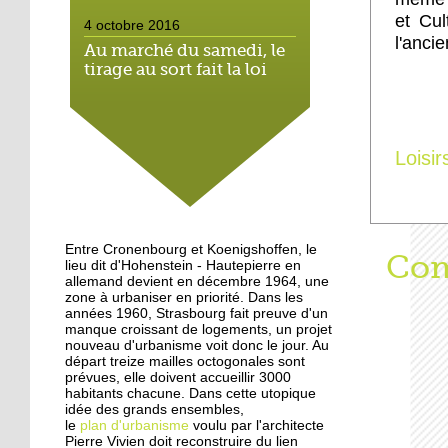
et Cul
4 octobre 2016
l'anci
Au marché du samedi, le
tirage au sort fait la loi
4 octobre 2016
Hautepierre: paysage
Loisir
sonore
3 octobre 2016
Hautepierre au cœur d'un
Entre Cronenbourg et Koenigshoffen, le
Aff
Com
jeu vidéo
lieu dit d'Hohenstein - Hautepierre en
allemand devient en décembre 1964, une
zone à urbaniser en priorité. Dans les
années 1960, Strasbourg fait preuve d'un
29 septembre 2016
manque croissant de logements, un projet
Les jeunes de Hautepierre
nouveau d'urbanisme voit donc le jour. Au
au micro de Radio caddie
départ treize mailles octogonales sont
prévues, elle doivent accueillir 3000
habitants chacune. Dans cette utopique
idée des grands ensembles,
25 septembre 2015
le
plan d'urbanisme
voulu par l'architecte
La rentrée virevoletante
Pierre Vivien doit reconstruire du lien