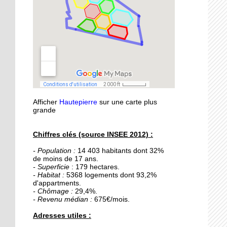
21 septembre 2015
Nouvelle médiathèque :
les usagers satisfaits
18 septembre 2015
Un obstacle de franchi
pour le lycée musulman
Afficher
Hautepierre
sur une carte plus
18 septembre 2015
grande
Les percus comme vous
ne les avez jamais vues
Chiffres clés (source INSEE 2012) :
- Population :
14 403 habitants dont 32%
16 septembre 2015
de moins de 17 ans.
De la Passerelle au
- Superficie
: 179 hectares.
Ricochet
- Habitat :
5368 logements dont 93,2%
d'appartments.
- Chômage :
29,4%.
- Revenu médian :
675€/mois.
16 septembre 2015
Table et Culture
Adresses utiles :
déménage