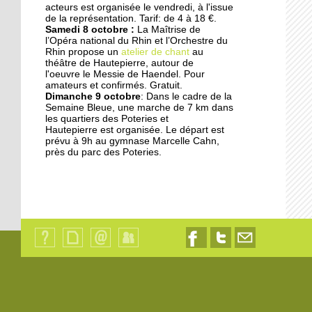
acteurs est organisée le vendredi, à l'issue
17 septembre 2014
de la représentation. Tarif: de 4 à 18 €.
Samedi 8 octobre :
La Maîtrise de
Les jardins germent au
l’Opéra national du Rhin et l’Orchestre du
pied des immeubles
Rhin propose un
atelier de chant
au
théâtre de Hautepierre, autour de
l'oeuvre le Messie de Haendel. Pour
18 octobre 2013
amateurs et confirmés. Gratuit.
Dimanche 9 octobre
: Dans le cadre de la
Les dyslexiques pris en
Semaine Bleue, une marche de 7 km dans
charge à François-
les quartiers des Poteries et
Truffaut
Hautepierre est organisée. Le départ est
prévu à 9h au gymnase Marcelle Cahn,
près du parc des Poteries.
18 octobre 2013
"L'Ena et la Zep ne sont
pas déconnectés"
18 octobre 2013
Des modules où il fait
bon vivre
Qui
Plan
Contact
Identification
Nous
Nous
Nous
sommes-
du
suivre
suivre
contacter
nous
site
sur
sur
par
?
Facebook
Twitter
email
18 octobre 2013
Les oeuvres sociales du