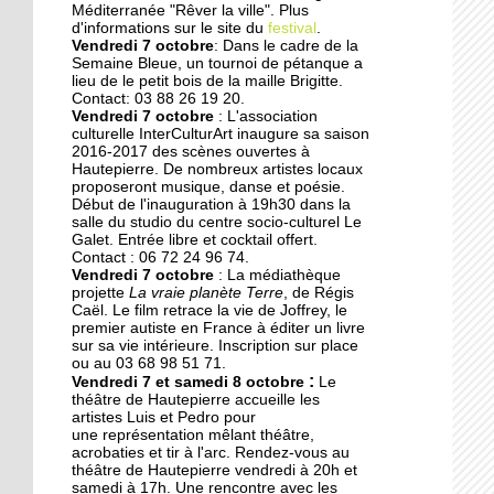
Des collégiens
Méditerranée "Rêver la ville". Plus
journalistes du goût
d'informations sur le site du
festival
.
Vendredi 7 octobre
: Dans le cadre de la
Semaine Bleue, un tournoi de pétanque a
lieu de le petit bois de la maille Brigitte.
22 septembre 2014
Contact: 03 88 26 19 20.
La faculté de théologie
Vendredi 7 octobre
: L'association
musulmane à l'arrêt
culturelle InterCulturArt inaugure sa saison
2016-2017 des scènes ouvertes à
Hautepierre. De nombreux artistes locaux
proposeront musique, danse et poésie.
22 septembre 2014
Début de l'inauguration à 19h30 dans la
Des perturbations sans
salle du studio du centre socio-culturel Le
vagues
Galet. Entrée libre et cocktail offert.
Contact : 06 72 24 96 74.
Vendredi 7 octobre
: La médiathèque
projette
La vraie planète Terre
, de Régis
19 septembre 2014
Caël. Le film retrace la vie de Joffrey, le
Anissa, une championne
premier autiste en France à éditer un livre
de karaté engagée dans
sur sa vie intérieure. Inscription sur place
ou au 03 68 98 51 71.
son quartier
:
Vendredi 7 et samedi 8 octobre
Le
théâtre de Hautepierre accueille les
19 septembre 2014
artistes Luis et Pedro pour
une représentation mêlant théâtre,
Nouvelle génération chez
acrobaties et tir à l'arc. Rendez-vous au
les Gospel Kids
théâtre de Hautepierre vendredi à 20h et
samedi à 17h. Une rencontre avec les