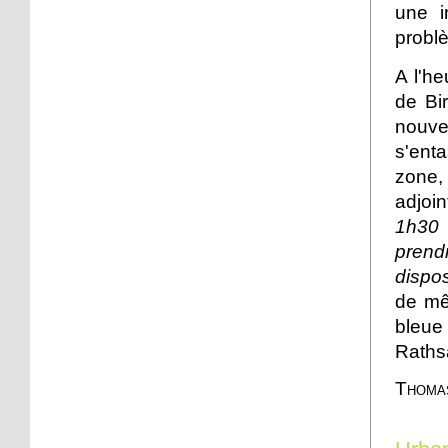
face
une i
probl
19 octobre 2012
A l'he
Le point sur le
de Bi
réaménagement de la
nouve
place du Marché
s'ent
19 octobre 2012
zone, 
Place de l'Hippodrome:
adjo
un chemin piétons pour
1h30 v
contourner le chantier
prendr
17 octobre 2012
dispos
Strasbourg est un
de mê
personnage de roman
bleu
Raths
15 octobre 2012
Thomas
En quête des souvenirs
perdus