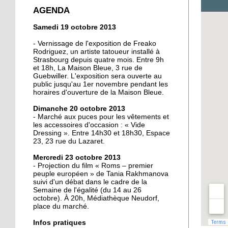
crée la surprise en Coupe
AGENDA
de France
Samedi 19 octobre 2013
13 octobre 2013
- Vernissage de l'exposition de Freako
Christian Wahl obtient la
Rodriguez, un artiste tatoueur installé à
Strasbourg depuis quatre mois. Entre 9h
baguette d'or 2013
et 18h, La Maison Bleue, 3 rue de
Guebwiller. L'exposition sera ouverte au
public jusqu'au 1er novembre pendant les
11 octobre 2013
horaires d'ouverture de la Maison Bleue.
Un nouveau président à
Dimanche 20 octobre 2013
la tête de la grande
- Marché aux puces pour les vêtements et
mosquée
les accessoires d'occasion : « Vide
Dressing ». Entre 14h30 et 18h30, Espace
23, 23 rue du Lazaret.
11 octobre 2013
500 roses offertes aux
Mercredi 23 octobre 2013
Neudorfois
- Projection du film « Roms – premier
peuple européen » de Tania Rakhmanova
suivi d'un débat dans le cadre de la
Semaine de l'égalité (du 14 au 26
11 octobre 2013
octobre). À 20h, Médiathèque Neudorf,
Les cycles éphémères
place du marché.
d'un brasseur
authentique
Infos pratiques