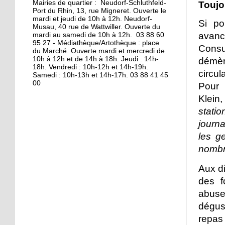
Mairies de quartier : Neudorf-Schluthfeld-
Toujo
Port du Rhin, 13, rue Migneret. Ouverte le
11 octobre 2013
mardi et jeudi de 10h à 12h. Neudorf-
Si po
Musau, 40 rue de Wattwiller. Ouverte du
S'éclairer pour l'hiver à
avanc
mardi au samedi de 10h à 12h. 03 88 60
Vélostation
95 27 - Médiathèque/Artothèque : place
Consu
du Marché. Ouverte mardi et mercredi de
10h à 12h et de 14h à 18h. Jeudi : 14h-
démèn
10 octobre 2013
18h. Vendredi : 10h-12h et 14h-19h.
circul
Samedi : 10h-13h et 14h-17h. 03 88 41 45
Les étudiants en
00
résidence
Pour 
Klein
stati
8 octobre 2013
journa
Les à-côtés de la plaque
les g
nombr
7 octobre 2013
Aux di
La maison de l'Aran en
des f
cours de destruction
abuse
dégust
19 octobre 2012
repas
L'emploi sur le quai d'en