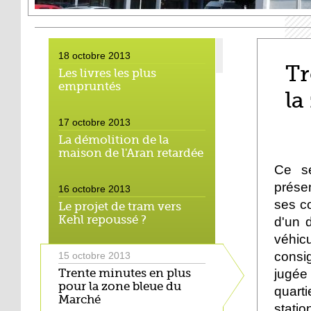
18 octobre 2013
Tr
Les livres les plus
empruntés
la
17 octobre 2013
La démolition de la
maison de l'Aran retardée
Ce s
prése
16 octobre 2013
ses c
Le projet de tram vers
Kehl repoussé ?
d'un 
véhic
consi
15 octobre 2013
Trente minutes en plus
jugée
pour la zone bleue du
quart
Marché
stati