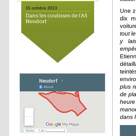
15 octobre 2013
Une zo
Dans les coulisses de l'AS
dix m
Neudorf
voitur
tout l
15 octobre 2013
y lai
Place du marché : les
empêc
vieux vélos roulent
Etien
toujours
détai
14 octobre 2013
teinté
Métalleux : satanés
envir
clichés
plus r
de pl
14 octobre 2013
heure
Tapis rouge sous ciel gris
manoe
dans l
14 octobre 2013
Football : l'AS Neudorf