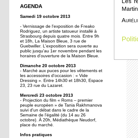
Les r
crée la surprise en Coupe
AGENDA
Martin
de France
Samedi 19 octobre 2013
Auréli
13 octobre 2013
- Vernissage de l'exposition de Freako
Christian Wahl obtient la
Rodriguez, un artiste tatoueur installé à
Strasbourg depuis quatre mois. Entre 9h
baguette d'or 2013
Polit
et 18h, La Maison Bleue, 3 rue de
Guebwiller. L'exposition sera ouverte au
public jusqu'au 1er novembre pendant les
11 octobre 2013
horaires d'ouverture de la Maison Bleue.
Un nouveau président à
Dimanche 20 octobre 2013
la tête de la grande
- Marché aux puces pour les vêtements et
mosquée
les accessoires d'occasion : « Vide
Dressing ». Entre 14h30 et 18h30, Espace
11 octobre 2013
23, 23 rue du Lazaret.
500 roses offertes aux
Mercredi 23 octobre 2013
Neudorfois
- Projection du film « Roms – premier
peuple européen » de Tania Rakhmanova
suivi d'un débat dans le cadre de la
11 octobre 2013
Semaine de l'égalité (du 14 au 26
octobre). À 20h, Médiathèque Neudorf,
Les cycles éphémères
place du marché.
d'un brasseur
authentique
Infos pratiques