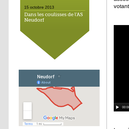
votant
15 octobre 2013
Dans les coulisses de l'AS
Neudorf
15 octobre 2013
Place du marché : les
vieux vélos roulent
toujours
14 octobre 2013
Métalleux : satanés
clichés
14 octobre 2013
Tapis rouge sous ciel gris
00:0
14 octobre 2013
Football : l'AS Neudorf