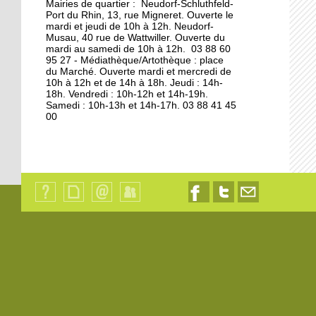
Mairies de quartier : Neudorf-Schluthfeld-
Port du Rhin, 13, rue Migneret. Ouverte le
11 octobre 2013
mardi et jeudi de 10h à 12h. Neudorf-
S'éclairer pour l'hiver à
Musau, 40 rue de Wattwiller. Ouverte du
mardi au samedi de 10h à 12h. 03 88 60
Vélostation
95 27 - Médiathèque/Artothèque : place
du Marché. Ouverte mardi et mercredi de
10h à 12h et de 14h à 18h. Jeudi : 14h-
10 octobre 2013
18h. Vendredi : 10h-12h et 14h-19h.
Les étudiants en
Samedi : 10h-13h et 14h-17h. 03 88 41 45
00
résidence
8 octobre 2013
Les à-côtés de la plaque
Qui
Plan
Contact
Identification
Nous
Nous
Nous
sommes-
du
suivre
suivre
contacter
7 octobre 2013
nous
site
sur
sur
par
?
Facebook
Twitter
email
La maison de l'Aran en
cours de destruction
19 octobre 2012
L'emploi sur le quai d'en