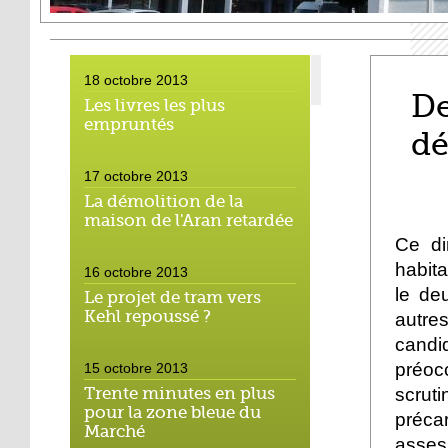
18 octobre 2013
De
Les livres les plus
empruntés
dé
17 octobre 2013
La démolition de la
maison de l'Aran retardée
Ce di
habita
16 octobre 2013
le de
Le projet de tram vers
Kehl repoussé ?
autre
candi
préoc
15 octobre 2013
Trente minutes en plus
scruti
pour la zone bleue du
préca
Marché
asses