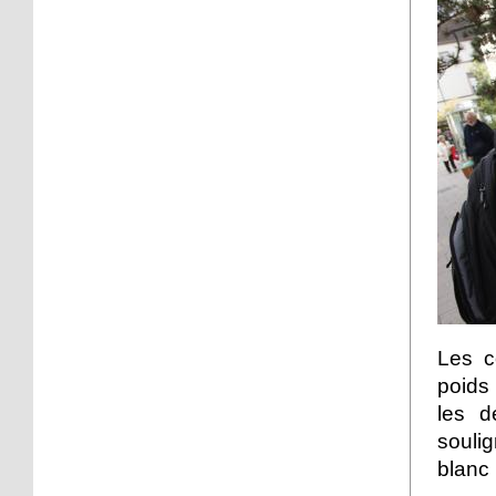
15 octobre 2012
Quatre caravanes sur la
place de l'hippodrome au
Port du Rhin
15 octobre 2012
Des jeunes Neudorfois
prennent la caméra
14 octobre 2012
L'AS Neudorf éliminée de
la coupe de France de
football
Les c
13 octobre 2012
Championnat régional
poids 
des clubs de pétanque :
les d
Scheer 1 reste en tête
soulig
blanc
13 octobre 2012