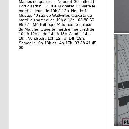
Mairies de quartier : Neudorf-Schluthfeld-
Port du Rhin, 13, rue Migneret. Ouverte le
11 octobre 2013
mardi et jeudi de 10h à 12h. Neudorf-
S'éclairer pour l'hiver à
Musau, 40 rue de Wattwiller. Ouverte du
mardi au samedi de 10h à 12h. 03 88 60
Vélostation
95 27 - Médiathèque/Artothèque : place
du Marché. Ouverte mardi et mercredi de
10h à 12h et de 14h à 18h. Jeudi : 14h-
10 octobre 2013
18h. Vendredi : 10h-12h et 14h-19h.
Les étudiants en
Samedi : 10h-13h et 14h-17h. 03 88 41 45
00
résidence
8 octobre 2013
Les à-côtés de la plaque
7 octobre 2013
La maison de l'Aran en
cours de destruction
19 octobre 2012
L'emploi sur le quai d'en