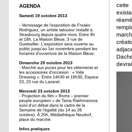
crée la surprise en Coupe
cette
AGENDA
de France
exist
Samedi 19 octobre 2013
réam
13 octobre 2013
- Vernissage de l'exposition de Freako
rempla
Christian Wahl obtient la
Rodriguez, un artiste tatoueur installé à
march
Strasbourg depuis quatre mois. Entre 9h
baguette d'or 2013
et 18h, La Maison Bleue, 3 rue de
créat
Guebwiller. L'exposition sera ouverte au
adjac
public jusqu'au 1er novembre pendant les
11 octobre 2013
horaires d'ouverture de la Maison Bleue.
Dacheu
Un nouveau président à
Dimanche 20 octobre 2013
la tête de la grande
devrai
- Marché aux puces pour les vêtements et
mosquée
les accessoires d'occasion : « Vide
Dressing ». Entre 14h30 et 18h30, Espace
11 octobre 2013
23, 23 rue du Lazaret.
500 roses offertes aux
Mercredi 23 octobre 2013
Neudorfois
- Projection du film « Roms – premier
peuple européen » de Tania Rakhmanova
suivi d'un débat dans le cadre de la
11 octobre 2013
Semaine de l'égalité (du 14 au 26
octobre). À 20h, Médiathèque Neudorf,
Les cycles éphémères
place du marché.
d'un brasseur
authentique
Infos pratiques