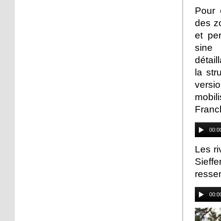
face
Pour 
des z
19 octobre 2012
et pe
Le point sur le
sine
réaménagement de la
détai
place du Marché
la str
19 octobre 2012
versi
Place de l'Hippodrome:
mobil
un chemin piétons pour
Franc
contourner le chantier
00:0
17 octobre 2012
Strasbourg est un
Les r
personnage de roman
Sieffe
ressem
15 octobre 2012
En quête des souvenirs
00:0
perdus