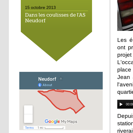
15 octobre 2013
Dans les coulisses de l'AS
Neudorf
15 octobre 2013
Les é
Place du marché : les
ont p
vieux vélos roulent
proj
toujours
L'occa
14 octobre 2013
place 
Métalleux : satanés
Jean 
clichés
l'ave
quarti
14 octobre 2013
Tapis rouge sous ciel gris
00:0
Depui
statio
14 octobre 2013
rivera
Football : l'AS Neudorf