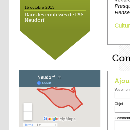
Presqu
15 octobre 2013
Rense
Dans les coulisses de l'AS
Neudorf
Cultu
15 octobre 2013
Place du marché : les
vieux vélos roulent
toujours
Com
14 octobre 2013
Métalleux : satanés
clichés
Ajou
Votre no
14 octobre 2013
Tapis rouge sous ciel gris
Objet
Commen
14 octobre 2013
Football : l'AS Neudorf