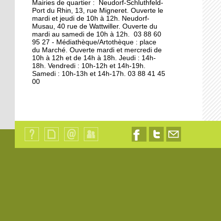
Mairies de quartier : Neudorf-Schluthfeld-
Port du Rhin, 13, rue Migneret. Ouverte le
11 octobre 2013
mardi et jeudi de 10h à 12h. Neudorf-
S'éclairer pour l'hiver à
Musau, 40 rue de Wattwiller. Ouverte du
mardi au samedi de 10h à 12h. 03 88 60
Vélostation
95 27 - Médiathèque/Artothèque : place
du Marché. Ouverte mardi et mercredi de
10h à 12h et de 14h à 18h. Jeudi : 14h-
10 octobre 2013
18h. Vendredi : 10h-12h et 14h-19h.
Les étudiants en
Samedi : 10h-13h et 14h-17h. 03 88 41 45
00
résidence
8 octobre 2013
Les à-côtés de la plaque
Qui
Plan
Contact
Identification
Nous
Nous
Nous
sommes-
du
suivre
suivre
contacter
7 octobre 2013
nous
site
sur
sur
par
?
Facebook
Twitter
email
La maison de l'Aran en
cours de destruction
19 octobre 2012
L'emploi sur le quai d'en