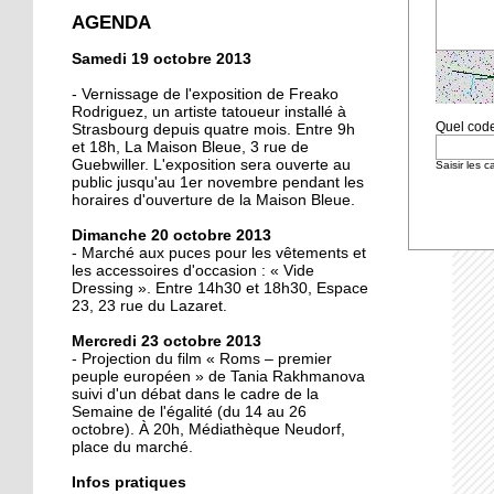
crée la surprise en Coupe
AGENDA
de France
Samedi 19 octobre 2013
13 octobre 2013
- Vernissage de l'exposition de Freako
Christian Wahl obtient la
Rodriguez, un artiste tatoueur installé à
Quel code
Strasbourg depuis quatre mois. Entre 9h
baguette d'or 2013
et 18h, La Maison Bleue, 3 rue de
Guebwiller. L'exposition sera ouverte au
Saisir les 
public jusqu'au 1er novembre pendant les
11 octobre 2013
horaires d'ouverture de la Maison Bleue.
Un nouveau président à
Dimanche 20 octobre 2013
la tête de la grande
- Marché aux puces pour les vêtements et
mosquée
les accessoires d'occasion : « Vide
Dressing ». Entre 14h30 et 18h30, Espace
11 octobre 2013
23, 23 rue du Lazaret.
500 roses offertes aux
Mercredi 23 octobre 2013
Neudorfois
- Projection du film « Roms – premier
peuple européen » de Tania Rakhmanova
suivi d'un débat dans le cadre de la
11 octobre 2013
Semaine de l'égalité (du 14 au 26
octobre). À 20h, Médiathèque Neudorf,
Les cycles éphémères
place du marché.
d'un brasseur
authentique
Infos pratiques