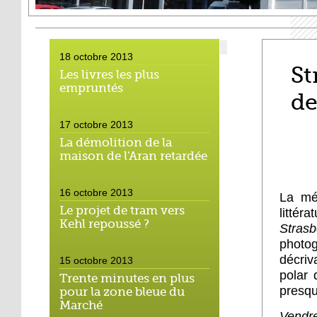
18 octobre 2013
St
Les livres les plus
empruntés
d
17 octobre 2013
La démolition de la
maison de l'Aran retardée
16 octobre 2013
La méd
Le projet de tram vers
litté
Kehl repoussé ?
Stras
photo
décriv
15 octobre 2013
polar 
Trente minutes en plus
presqu
pour la zone bleue du
Marché
Vendr