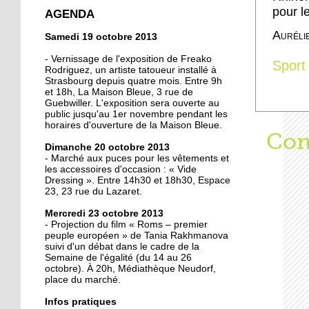
crée la surprise en Coupe
pour le
AGENDA
de France
Auréli
Samedi 19 octobre 2013
13 octobre 2013
- Vernissage de l'exposition de Freako
Sport
Christian Wahl obtient la
Rodriguez, un artiste tatoueur installé à
Strasbourg depuis quatre mois. Entre 9h
baguette d'or 2013
et 18h, La Maison Bleue, 3 rue de
Guebwiller. L'exposition sera ouverte au
public jusqu'au 1er novembre pendant les
11 octobre 2013
horaires d'ouverture de la Maison Bleue.
Aff
Com
Un nouveau président à
Dimanche 20 octobre 2013
la tête de la grande
- Marché aux puces pour les vêtements et
mosquée
les accessoires d'occasion : « Vide
Dressing ». Entre 14h30 et 18h30, Espace
23, 23 rue du Lazaret.
11 octobre 2013
500 roses offertes aux
Mercredi 23 octobre 2013
Neudorfois
- Projection du film « Roms – premier
peuple européen » de Tania Rakhmanova
suivi d'un débat dans le cadre de la
Semaine de l'égalité (du 14 au 26
11 octobre 2013
octobre). À 20h, Médiathèque Neudorf,
Les cycles éphémères
place du marché.
d'un brasseur
authentique
Infos pratiques