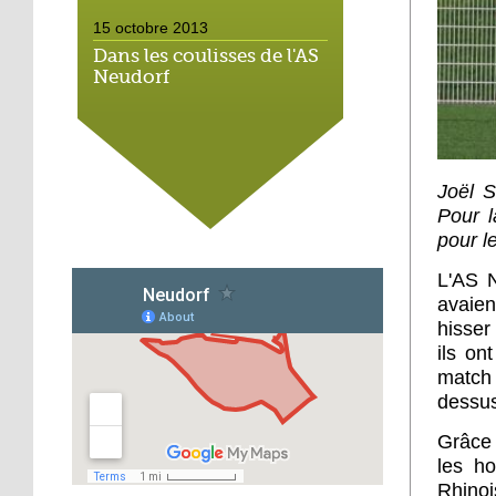
15 octobre 2013
Dans les coulisses de l'AS
Neudorf
15 octobre 2013
Place du marché : les
vieux vélos roulent
Joël S
toujours
Pour l
pour le
14 octobre 2013
Métalleux : satanés
L'AS N
clichés
avaien
hisser
ils on
14 octobre 2013
match 
Tapis rouge sous ciel gris
dessus
Grâce 
les h
14 octobre 2013
Rhinoi
Football : l'AS Neudorf