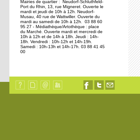
Mairies de quartier : Neudorf-Schluthfeld-
Port du Rhin, 13, rue Migneret. Ouverte le
11 octobre 2013
mardi et jeudi de 10h à 12h. Neudorf-
Musau, 40 rue de Wattwiller. Ouverte du
S'éclairer pour l'hiver à
mardi au samedi de 10h à 12h. 03 88 60
Vélostation
95 27 - Médiathèque/Artothèque : place
du Marché. Ouverte mardi et mercredi de
10h à 12h et de 14h à 18h. Jeudi : 14h-
10 octobre 2013
18h. Vendredi : 10h-12h et 14h-19h.
Samedi : 10h-13h et 14h-17h. 03 88 41 45
Les étudiants en
00
résidence
8 octobre 2013
Les à-côtés de la plaque
Qui
Plan
Contact
Identification
Nous
Nous
Nous
sommes-
du
suivre
suivre
contacter
nous
7 octobre 2013
site
sur
sur
par
?
Facebook
Twitter
email
La maison de l'Aran en
cours de destruction
19 octobre 2012
L'emploi sur le quai d'en