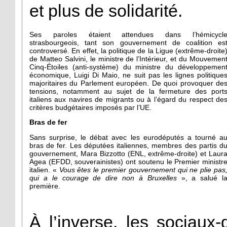
et plus de solidarité.
Ses paroles étaient attendues dans l’hémicycl
strasbourgeois, tant son gouvernement de coalition es
controversé. En effet, la politique de la Ligue (extrême-droite
de Matteo Salvini, le ministre de l’Intérieur, et du Mouvemen
Cinq-Étoiles (anti-système) du ministre du développemen
économique, Luigi Di Maio, ne suit pas les lignes politique
majoritaires du Parlement européen. De quoi provoquer de
tensions, notamment au sujet de la fermeture des port
italiens aux navires de migrants ou à l’égard du respect de
critères budgétaires imposés par l’UE.
Bras de fer
Sans surprise, le débat avec les eurodéputés a tourné a
bras de fer. Les députées italiennes, membres des partis d
gouvernement, Mara Bizzotto (ENL, extrême-droite) et Laur
Agea (EFDD, souverainistes) ont soutenu le Premier ministr
italien. «
Vous êtes le premier gouvernement qui ne plie pas
qui a le courage de dire non à Bruxelles
», a salué l
première.
À l’inverse, les sociaux