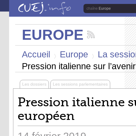
Aller au contenu principal
Europe
EUROPE
Suivez
les
Vous êtes ici
actualités
Accueil
Europe
La session
de
la
>
>
chaîne
Pression italienne sur l’aven
Europe
Les dossiers
Les sessions parlementaires
Pression italienne s
européen