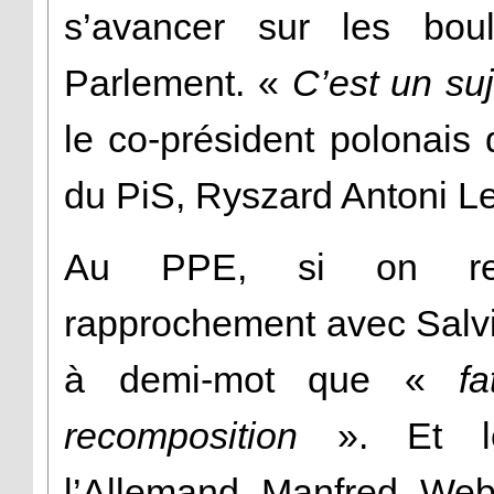
s’avancer sur les bou
Parlement. «
C’est un suj
le co-président polonai
du PiS, Ryszard Antoni L
Au PPE, si on refu
rapprochement avec Salvi
à demi-mot que «
f
recomposition
». Et le
l’Allemand Manfred Webe