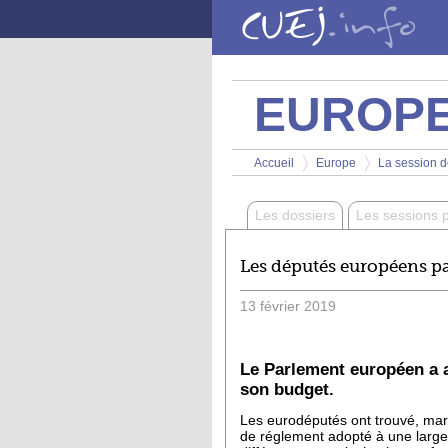
Aller au contenu principal
EUROP
Vous êtes ici
Accueil
Europe
La session de
>
>
Les dossiers
Les sessions 
Les députés européens par
13
février
2019
Le Parlement européen a 
son budget.
Les eurodéputés ont trouvé, mard
de réglement adopté à une large