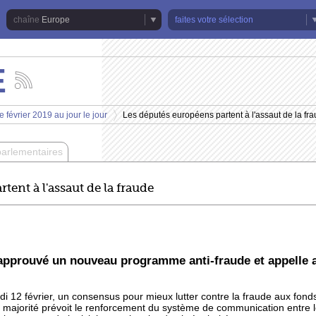
Europe
faites votre sélection
E
Suivez
les
actualités
 février 2019 au jour le jour
Les députés européens partent à l'assaut de la fr
de
>
la
chaîne
parlementaires
Europe
tent à l'assaut de la fraude
approuvé un nouveau programme anti-fraude et appelle 
i 12 février, un consensus pour mieux lutter contre la fraude aux fond
 majorité prévoit le renforcement du système de communication entre