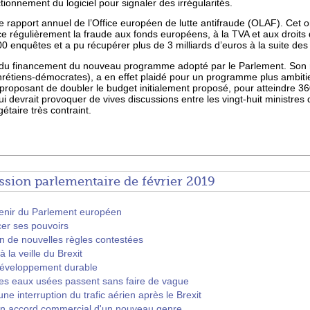
tionnement du logiciel pour signaler des irrégularités.
le rapport annuel de l’Office européen de lutte antifraude (OLAF). Cet 
régulièrement la fraude aux fonds européens, à la TVA et aux droits
00 enquêtes et a pu récupérer plus de 3 milliards d’euros à la suite des
ion du financement du nouveau programme adopté par le Parlement. Son 
hrétiens-démocrates), a en effet plaidé pour un programme plus ambiti
oposant de doubler le budget initialement proposé, pour atteindre 360
i devrait provoquer de vives discussions entre les vingt-huit ministres
taire très contraint.
ssion parlementaire de février 2019
avenir du Parlement européen
cer ses pouvoirs
on de nouvelles règles contestées
 la veille du Brexit
développement durable
les eaux usées passent sans faire de vague
e interruption du trafic aérien après le Brexit
 un accord commercial d'un nouveau genre