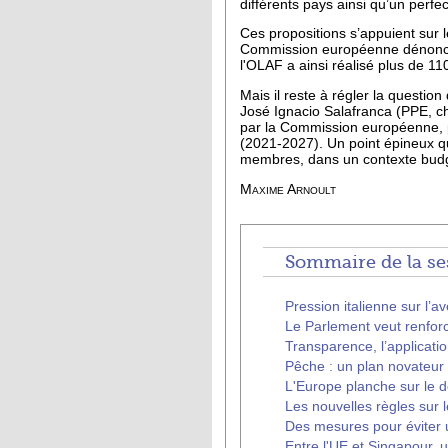
différents pays ainsi qu’un perfec
Ces propositions s’appuient sur 
Commission européenne dénonce 
l'OLAF a ainsi réalisé plus de 11
Mais il reste à régler la quest
José Ignacio Salafranca (PPE, c
par la Commission européenne, pr
(2021-2027). Un point épineux qu
membres, dans un contexte budgé
Maxime Arnoult
Sommaire de la se
Pression italienne sur l’
Le Parlement veut renfor
Transparence, l’applicati
Pêche : un plan novateur à
L'Europe planche sur le 
Les nouvelles règles sur 
Des mesures pour éviter un
Entre l'UE et Singapour,