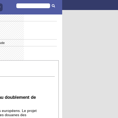
FORMULAIRE
DE
RECHERCHE
aude
au doublement de
s européens. Le projet
 les douanes des