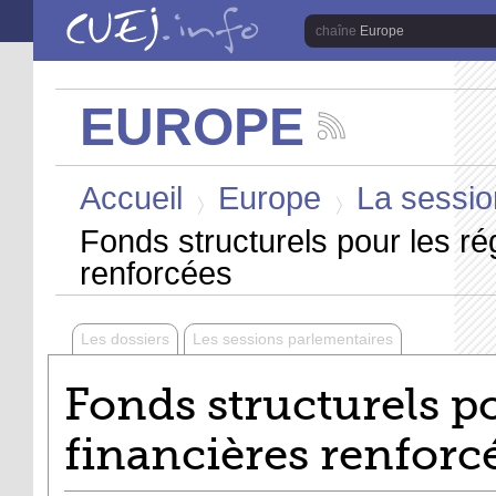
Aller au contenu principal
Europe
EUROPE
Suivez
les
Vous êtes ici
actualités
Accueil
Europe
La session
de
la
>
>
chaîne
Fonds structurels pour les rég
Europe
renforcées
Les dossiers
Les sessions parlementaires
Fonds structurels po
financières renforc