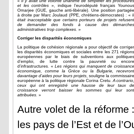
«
Il y avait une volonté unanime de simplifier les procédure
et les contrôles
», indique l’eurodéputé français Younou
Omarjee (GUE, gauche anti-libérale). Une position partagé
à droite par Marc Joulaud (PPE, chrétiens-démocrates) : «
I
était inacceptable que certains porteurs de projets refusen
de demander des fonds à cause des démarche
administratives trop complexes.
»
Corriger les disparités économiques
La politique de cohésion régionale a pour objectif de corrige
les disparités économiques et sociales entre les 271 région
européennes par le biais de subventions aux politique
d’emploi, de lutte contre la pauvreté ou encor
d’infrastructures. «
Les régions qui manquent de croissanc
économique, comme la Grèce ou la Bulgarie, recevron
davantage d’aides pour leurs projets
, souligne la commissair
européenne à la politique régionale Corina Cretu.
A contrario
ceux qui ont enregistré une hausse de leur taux d
croissance verront baisser les sommes qui leur son
attribuées.
»
Autre volet de la réforme :
les pays de l’Est et de l’