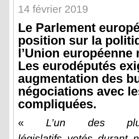
14
février
2019
Le Parlement europé
position sur la polit
l’Union européenne m
Les eurodéputés exi
augmentation des bu
négociations avec le
compliquées.
«
L’un des plu
législatifs votés durant 