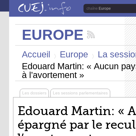
Aller au contenu principal
Europe
EUROPE
Suivez
les
Vous êtes ici
actualités
Accueil
Europe
La session
de
la
>
>
chaîne
Edouard Martin: « Aucun pays 
Europe
à l’avortement »
Les dossiers
Les sessions parlementaires
Edouard Martin: « A
épargné par le recul