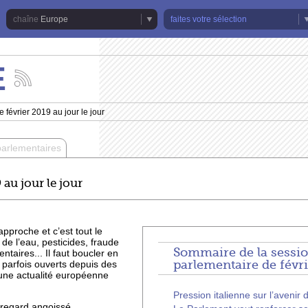
Europe
faites votre sélection
E
Suivez
les
actualités
 février 2019 au jour le jour
de
la
chaîne
parlementaires
Europe
 au jour le jour
 approche et c’est tout le
de l’eau, pesticides, fraude
Sommaire de la sessi
ntaires... Il faut boucler en
parlementaire de févr
parfois ouverts depuis des
une actualité européenne
Pression italienne sur l’aveni
e regard angoissé