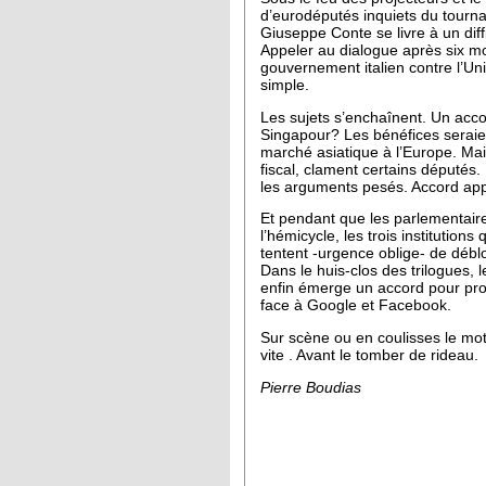
d’eurodéputés inquiets du tournan
Giuseppe Conte se livre à un diffi
Appeler au dialogue après six mo
gouvernement italien contre l’U
simple.
Les sujets s’enchaînent. Un acc
Singapour? Les bénéfices seraien
marché asiatique à l’Europe. Mai
fiscal, clament certains députés
les arguments pesés. Accord ap
Et pendant que les parlementair
l’hémicycle, les trois institution
tentent -urgence oblige- de débl
Dans le huis-clos des trilogues, l
enfin émerge un accord pour prot
face à Google et Facebook.
Sur scène ou en coulisses le mot
vite . Avant le tomber de rideau.
Pierre Boudias