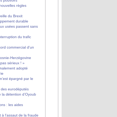
es pouvoirs
nouvelles règles
eille du Brexit
oppement durable
eaux usées passent sans
erruption du trafic
cord commercial d'un
Bosnie-Herzégovine
pas sérieux ! »
inalement adopté
ie
n’est épargné par le
n des eurodéputés
la détention d’Oyoub
ons : les aides
à l'assaut de la fraude