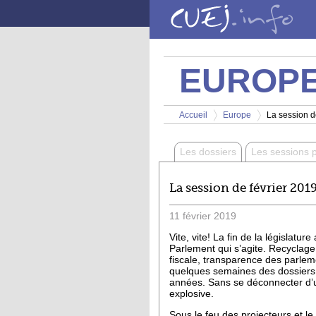
Aller au contenu principal
EUROP
Vous êtes ici
Accueil
Europe
La session de
>
>
Les dossiers
Les sessions 
La session de février 2019
11
février
2019
Vite, vite! La fin de la législature
Parlement qui s’agite. Recyclage 
fiscale, transparence des parleme
quelques semaines des dossiers 
années. Sans se déconnecter d’
explosive.
Sous le feu des projecteurs et l