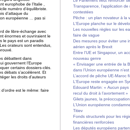
Le Parlement veut renforcer s
t europhobe de l’Italie ,
Transparence, l’application de 
cile numéro d’équilibriste.
contestées
is d’attaque du
Pêche : un plan novateur à la v
nion européenne … pas si
L'Europe planche sur le dével
Les nouvelles règles sur les 
ord de libre-échange avec
faire de vague
t énormes et ouvriraient le
s le pays est un paradis
Des mesures pour éviter une int
. Les orateurs sont entendus,
aérien après le Brexit
prouvé.
Entre l'UE et Singapour, un ac
nouveau genre
es débattent dans
s qui gouvernent l’Europe
« Envisager une entrée de la 
oquer certains dossiers-clés.
dans l’Union européenne n’est 
es débats s’accélèrent. Et
L’accord de pêche UE-Maroc f
éger les droits d’auteurs
L'Europe reste engagée en Syr
Edouard Martin: « Aucun pays 
 d’ordre est le même: faire
recul du droit à l’avortement »
Gilets jaunes, la préoccupatio
L’Union européenne condamne 
Titiev
Fonds structurels pour les régi
financières renforcées
Les députés européens partent 