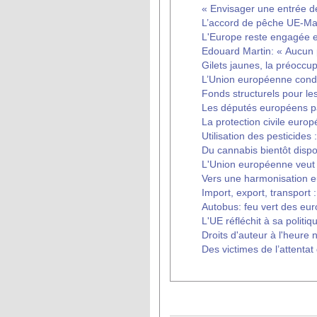
« Envisager une entrée d
L’accord de pêche UE-Ma
L'Europe reste engagée e
Edouard Martin: « Aucun p
Gilets jaunes, la préoccu
L’Union européenne conda
Fonds structurels pour les
Les députés européens par
La protection civile euro
Utilisation des pesticides
Du cannabis bientôt disp
L'Union européenne veut 
Vers une harmonisation e
Import, export, transport 
Autobus: feu vert des eu
L'UE réfléchit à sa politique
Droits d'auteur à l'heure
Des victimes de l’attenta