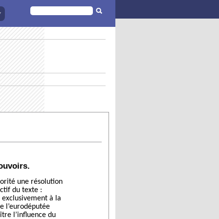
FORMULAIRE
DE
RECHERCHE
ouvoirs.
orité une résolution
tif du texte :
 exclusivement à la
re l’eurodéputée
tre l’influence du