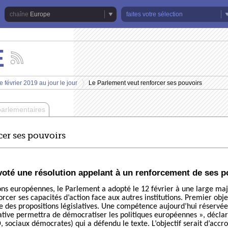
Europe
faites votre sélection
E
Suivez
les
actualités
 février 2019 au jour le jour
Le Parlement veut renforcer ses pouvoirs
de
>
la
chaîne
parlementaires
Europe
cer ses pouvoirs
oté une résolution appelant à un renforcement de ses p
ns européennes, le Parlement a adopté le 12 février à une large maj
rcer ses capacités d’action face aux autres institutions. Premier objec
 des propositions législatives. Une compétence aujourd’hui réservée
islative permettra de démocratiser les politiques européennes »
, décla
sociaux démocrates) qui a défendu le texte. L’objectif serait d’accroî