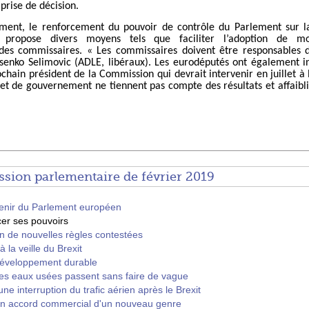
prise de décision.
ment, le renforcement du pouvoir de contrôle du Parlement sur 
o propose divers moyens tels que faciliter l’adoption de 
s des commissaires.
« Les commis
saires doivent être responsables 
senko Selimovic (ADLE, libéraux). Les eurodéputés ont également in
hain président de la Commission qui devrait intervenir en juillet à l’
 et de gouvernement ne tiennent pas compte des résultats et affaiblis
ssion parlementaire de février 2019
avenir du Parlement européen
cer ses pouvoirs
on de nouvelles règles contestées
 la veille du Brexit
développement durable
les eaux usées passent sans faire de vague
e interruption du trafic aérien après le Brexit
 un accord commercial d'un nouveau genre