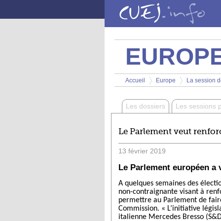
Aller au contenu principal
EUROP
Vous êtes ici
Accueil
Europe
La session de
>
>
Les dossiers
Les sessions 
Le Parlement veut renfor
13
février
2019
Le Parlement européen a v
A quelques semaines des électio
non-contraignante visant à renfo
permettre au Parlement de faire
Commission.
« L’initiative lég
italienne Mercedes Bresso (S&D, 