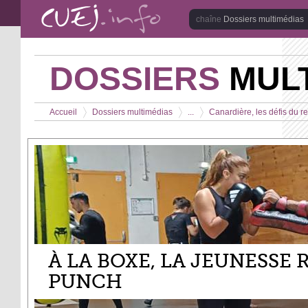
Aller au contenu principal
Dossiers multimédias
DOSSIERS
MULT
Vous êtes ici
Accueil
Dossiers multimédias
...
Canardière, les défis du 
>
>
>
À LA BOXE, LA JEUNESSE
PUNCH