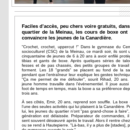
Faciles d’accès, peu chers voire gratuits, dans
quartier de la Meinau, les cours de boxe ont
convaincre les jeunes de la Canardière.
"Crochet, crochet, uppercut !" Dans le gymnase du Cen
socioculturel (CSC) de la Meinau, ce mardi soir, ils sont 
cinquantaine de jeunes de 6 à 20 ans à avoir enfilé protè
tibias et gants de boxe. Après quelques séries de talo
fesses et de pas chassés, des petits groupes de travail
forment. Les 18 "grands" se placent au fond de la sal
pendant que l’entraîneur leur explique les gestes techniqu
"Ça me permet de me défouler", sourit Rihad, 20 ans.
jeune homme travaille dans l'événementiel. Il joue aussi
foot de temps en temps, mais la boxe a sa préférence dep
trois ans.
À ses côtés, Emir, 20 ans, reprend son souffle. La boxe 
l’une des seules activités qui lui plaisent à la Canardière. P
lui, les jeunes du quartier n’ont "pas grand-chose à faire",
génération est délaissée. Préparateur de commandes, il
sent souvent désœuvré après le travail. Alors il rentre chez 
ou se rend à Hautepierre. "Là-bas, il y a plus de [stades], p
de gymnases ouverts le soir."