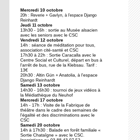
Mercredi 10 octobre
10 octobre 2018
20h : Reverie + Gavlyn, à l'espace Django
Nouveau look pour une
Reinhardt
Jeudi 11 octobre
nouvelle mairie
13h30 - 16h : sortie au Musée alsacien
avec les seniors avec le CSC
Vendredi 12 octobre
19 octobre 2017
14h : séance de méditation pour tous,
Face au challenge du
association cité-santé et CSC
17h30 à 22h : Sortie Caracalla avec le
numérique
Centre Social et Culturel, départ en bus à
l'arrêt de bus, rue de la Klebsau. Tarif :
13€
19 octobre 2017
20h30 : Altin Gün + Anatolia, à l'espace
La précarité tue
Django Reinhardt
Samedi 13 octobre
14h30 - 16h30 : tournoi de jeux vidéos à
la Médiathèque du Neuhof
Mercredi 17 octobre
18 octobre 2017
14h - 17h : Visite de la Fabrique de
Quatre décennies au
théâtre dans le cadre des semaines de
l'égalité et des discriminations avec le
chevet du Neuhof
CSC
Samedi 20 octobre
14h à 17h30 : Balade en forêt familiale «
18 octobre 2017
Sortie Chataîgne » avec le CSC.