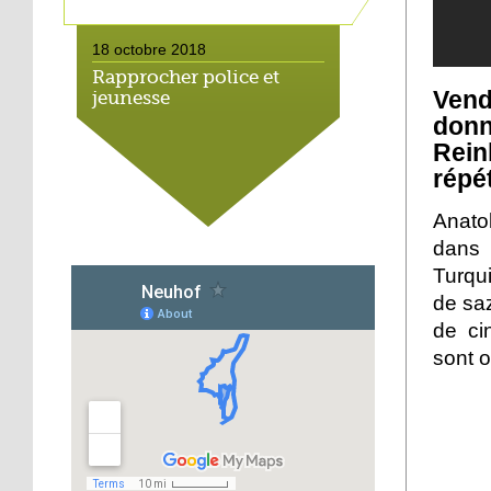
18 octobre 2018
Rapprocher police et
Vend
jeunesse
don
Rein
18 octobre 2018
répé
Un jardin face aux
obstacles
Anato
dans 
17 octobre 2018
Turqu
Jouer à Fifa à la
de saz
médiathèque
de ci
sont o
16 octobre 2018
«Chacun me propose un
autofinancement là, ce
qui vous vient !»
16 octobre 2018