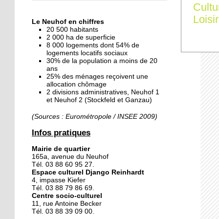
Cultu
« Dans le Neuhof, la
consommation se fait à
Loisi
Le Neuhof en chiffres
ciel ouvert »
20 500 habitants
2 000 ha de superficie
8 000 logements dont 54% de
16 octobre 2018
logements locatifs sociaux
Un vécu de poids
30% de la population a moins de 20
ans
25% des ménages reçoivent une
allocation chômage
2 divisions administratives, Neuhof 1
15 octobre 2018
et Neuhof 2 (Stockfeld et Ganzau)
Difracto : devenir un pro
avec Django
(Sources : Eurométropole / INSEE 2009)
Infos pratiques
14 octobre 2018
Mairie de quartier
Le vrac s'invite au Neuhof
165a, avenue du Neuhof
Tél. 03 88 60 95 27.
Espace culturel Django Reinhardt
4, impasse Kiefer
11 octobre 2018
Tél. 03 88 79 86 69.
Centre socio-culturel
Les petites filles
11, rue Antoine Becker
chaussent leurs
Tél. 03 88 39 09 00.
crampons