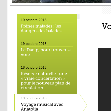
19 octobre 2018
Vo
Frênes malades : les
dangers des balades
19 octobre 2018
Le Dacip, pour trouver sa
voie
18 octobre 2018
Réserve naturelle : une
« vraie concertation »
pour le nouveau plan de
circulation
18 octobre 2018
Voyage musical avec
Anatolia