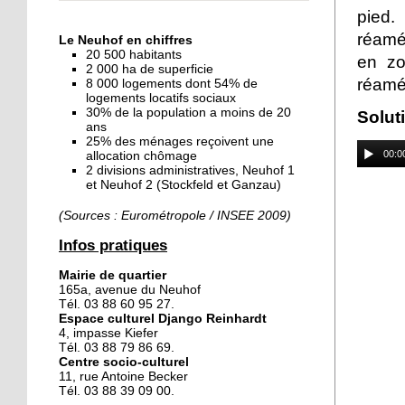
« Dans le Neuhof, la
pied
consommation se fait à
réamé
Le Neuhof en chiffres
ciel ouvert »
20 500 habitants
en zo
2 000 ha de superficie
réamé
8 000 logements dont 54% de
16 octobre 2018
logements locatifs sociaux
Un vécu de poids
30% de la population a moins de 20
Solut
ans
25% des ménages reçoivent une
00:0
allocation chômage
2 divisions administratives, Neuhof 1
15 octobre 2018
et Neuhof 2 (Stockfeld et Ganzau)
Difracto : devenir un pro
avec Django
(Sources : Eurométropole / INSEE 2009)
Infos pratiques
14 octobre 2018
Mairie de quartier
Le vrac s'invite au Neuhof
165a, avenue du Neuhof
Tél. 03 88 60 95 27.
Espace culturel Django Reinhardt
4, impasse Kiefer
11 octobre 2018
Tél. 03 88 79 86 69.
Centre socio-culturel
Les petites filles
11, rue Antoine Becker
chaussent leurs
Tél. 03 88 39 09 00.
crampons