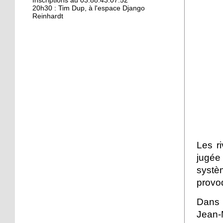
Kamisa Negra : première !
Inscriptions au 03.88.43.07.52
20h30 : Tim Dup, à l'espace Django
Reinhardt
18 octobre 2017
Bio et produits locaux ne
riment pas forcément
avec «bobos»
17 octobre 2017
From Neuhof to L. A. with
love
17 octobre 2017
Les r
Le Neuhof prend l'air
jugée
systè
provoq
16 octobre 2017
Petits prix pour grandes
Dans 
actions
Jean-