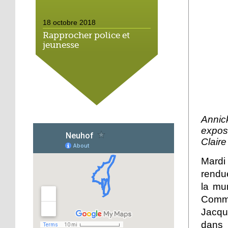
18 octobre 2018
Rapprocher police et
jeunesse
18 octobre 2018
Un jardin face aux
obstacles
Anni
17 octobre 2018
expos
Jouer à Fifa à la
Claire
médiathèque
Mardi
16 octobre 2018
rendue
«Chacun me propose un
la mu
autofinancement là, ce
Comma
qui vous vient !»
Jacqu
16 octobre 2018
dans 