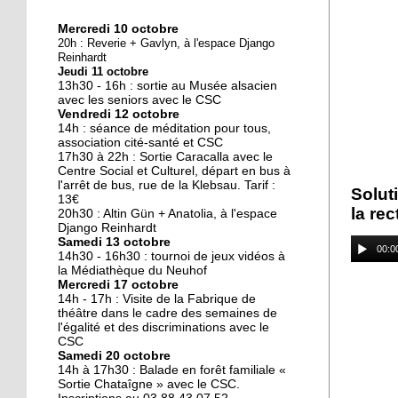
Mercredi 10 octobre
10 octobre 2018
20h : Reverie + Gavlyn, à l'espace Django
Nouveau look pour une
Reinhardt
Jeudi 11 octobre
nouvelle mairie
13h30 - 16h : sortie au Musée alsacien
avec les seniors avec le CSC
Vendredi 12 octobre
19 octobre 2017
14h : séance de méditation pour tous,
Face au challenge du
association cité-santé et CSC
17h30 à 22h : Sortie Caracalla avec le
numérique
Centre Social et Culturel, départ en bus à
l'arrêt de bus, rue de la Klebsau. Tarif :
Solut
13€
19 octobre 2017
la rec
20h30 : Altin Gün + Anatolia, à l'espace
La précarité tue
Django Reinhardt
Samedi 13 octobre
00:0
14h30 - 16h30 : tournoi de jeux vidéos à
la Médiathèque du Neuhof
Mercredi 17 octobre
18 octobre 2017
14h - 17h : Visite de la Fabrique de
Quatre décennies au
théâtre dans le cadre des semaines de
l'égalité et des discriminations avec le
chevet du Neuhof
CSC
Samedi 20 octobre
14h à 17h30 : Balade en forêt familiale «
18 octobre 2017
Sortie Chataîgne » avec le CSC.