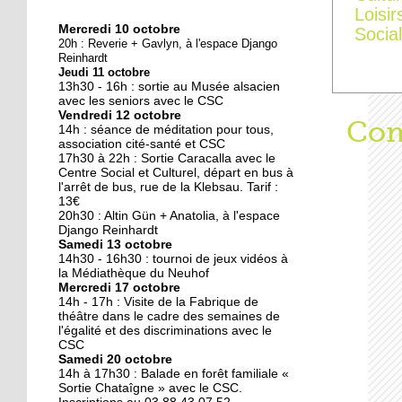
Loisir
Mercredi 10 octobre
Social
10 octobre 2018
20h : Reverie + Gavlyn, à l'espace Django
Nouveau look pour une
Reinhardt
Jeudi 11 octobre
nouvelle mairie
13h30 - 16h : sortie au Musée alsacien
avec les seniors avec le CSC
Vendredi 12 octobre
19 octobre 2017
Aff
Com
14h : séance de méditation pour tous,
Face au challenge du
association cité-santé et CSC
17h30 à 22h : Sortie Caracalla avec le
numérique
Centre Social et Culturel, départ en bus à
l'arrêt de bus, rue de la Klebsau. Tarif :
13€
19 octobre 2017
20h30 : Altin Gün + Anatolia, à l'espace
La précarité tue
Django Reinhardt
Samedi 13 octobre
14h30 - 16h30 : tournoi de jeux vidéos à
la Médiathèque du Neuhof
Mercredi 17 octobre
18 octobre 2017
14h - 17h : Visite de la Fabrique de
Quatre décennies au
théâtre dans le cadre des semaines de
l'égalité et des discriminations avec le
chevet du Neuhof
CSC
Samedi 20 octobre
14h à 17h30 : Balade en forêt familiale «
18 octobre 2017
Sortie Chataîgne » avec le CSC.