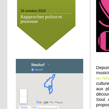
18 octobre 2018
Rapprocher police et
jeunesse
18 octobre 2018
Un jardin face aux
obstacles
17 octobre 2018
Jouer à Fifa à la
Depui
médiathèque
music
au Ne
16 octobre 2018
cultur
«Chacun me propose un
aux p
autofinancement là, ce
découv
qui vous vient !»
Soul. 
propos
16 octobre 2018