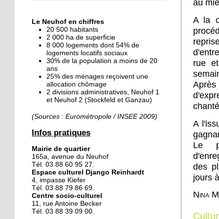
au mie
« Dans le Neuhof, la
consommation se fait à
A la c
Le Neuhof en chiffres
ciel ouvert »
20 500 habitants
procéd
2 000 ha de superficie
repris
8 000 logements dont 54% de
16 octobre 2018
d'entr
logements locatifs sociaux
Un vécu de poids
30% de la population a moins de 20
rue et
ans
semai
25% des ménages reçoivent une
Après
allocation chômage
2 divisions administratives, Neuhof 1
15 octobre 2018
d'expr
et Neuhof 2 (Stockfeld et Ganzau)
Difracto : devenir un pro
chanté
avec Django
(Sources : Eurométropole / INSEE 2009)
A l'is
Infos pratiques
gagnan
14 octobre 2018
Le p
Mairie de quartier
Le vrac s'invite au Neuhof
d'enre
165a, avenue du Neuhof
Tél. 03 88 60 95 27.
des pl
Espace culturel Django Reinhardt
jours 
4, impasse Kiefer
11 octobre 2018
Tél. 03 88 79 86 69.
Nina M
Centre socio-culturel
Les petites filles
11, rue Antoine Becker
chaussent leurs
Tél. 03 88 39 09 00.
Cultu
crampons