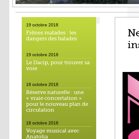
19 octobre 2018
Ne
Frênes malades : les
dangers des balades
in
19 octobre 2018
Le Dacip, pour trouver sa
voie
18 octobre 2018
Réserve naturelle : une
« vraie concertation »
pour le nouveau plan de
circulation
18 octobre 2018
Voyage musical avec
Anatolia