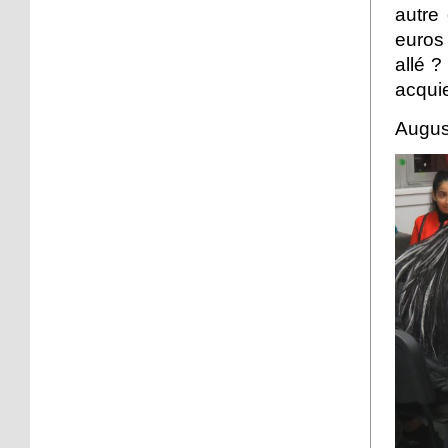
à Django
autre
euros 
6 octobre 2016
allé ?
45 quartiers de France
acquie
relèvent le défi citoyen
Augus
6 octobre 2016
La forêt mal aimée
5 octobre 2016
L'intégration vue par
trois jeunes, au Neuhof
5 octobre 2016
Un loto organisé samedi
pour les retraités du
Neuhof