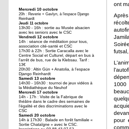
ont ma
Mercredi 10 octobre
10 octobre 2018
20h : Reverie + Gavlyn, à l'espace Django
Après
Nouveau look pour une
Reinhardt
réco
Jeudi 11 octobre
nouvelle mairie
13h30 - 16h : sortie au Musée alsacien
autofi
avec les seniors avec le CSC
Jamil
Vendredi 12 octobre
19 octobre 2017
14h : séance de méditation pour tous,
Soiré
Face au challenge du
association cité-santé et CSC
futsal
17h30 à 22h : Sortie Caracalla avec le
numérique
Centre Social et Culturel, départ en bus à
l'arrêt de bus, rue de la Klebsau. Tarif :
L’an
13€
19 octobre 2017
l’aut
20h30 : Altin Gün + Anatolia, à l'espace
La précarité tue
Django Reinhardt
dépen
Samedi 13 octobre
14h30 - 16h30 : tournoi de jeux vidéos à
1000 
la Médiathèque du Neuhof
beauc
Mercredi 17 octobre
18 octobre 2017
14h - 17h : Visite de la Fabrique de
quelq
Quatre décennies au
théâtre dans le cadre des semaines de
acqui
l'égalité et des discriminations avec le
chevet du Neuhof
CSC
devan
Samedi 20 octobre
pour 
14h à 17h30 : Balade en forêt familiale «
18 octobre 2017
Sortie Chataîgne » avec le CSC.
comm