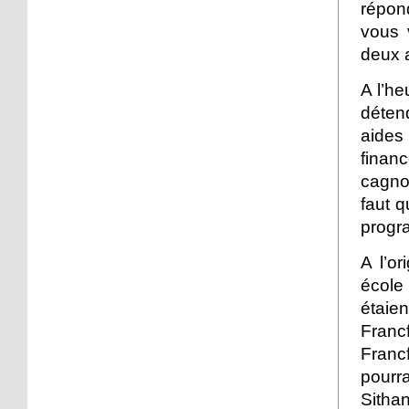
répond
16 octobre 2017
vous 
Sp3ak3r : ballon d'essai
deux 
A l’he
16 octobre 2017
déten
Troc Savoirs s'installe au
aides 
Neuhof
finan
cagnot
13 octobre 2017
faut q
Le Neuhof Futsal, à la
progr
découverte du haut
niveau
A l’o
école
12 octobre 2017
étaie
Une projection pour
changer de regard
Franc
Francf
pourra
11 octobre 2017
Kamisa Negra en concert
Sitha