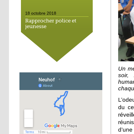
18 octobre 2018
Rapprocher police et
jeunesse
18 octobre 2018
Un jardin face aux
obstacles
Un me
17 octobre 2018
soir,
Jouer à Fifa à la
human
médiathèque
chaqu
L’ode
16 octobre 2018
du ce
«Chacun me propose un
autofinancement là, ce
réveil
qui vous vient !»
réunis
d’une
16 octobre 2018