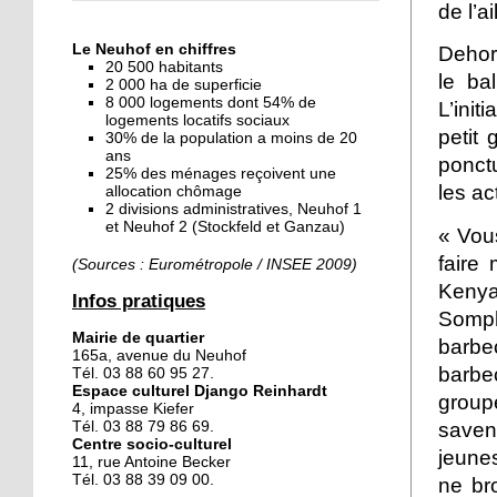
de l’a
« Dans le Neuhof, la
consommation se fait à
Le Neuhof en chiffres
Dehors
ciel ouvert »
20 500 habitants
le ba
2 000 ha de superficie
8 000 logements dont 54% de
16 octobre 2018
L’ini
logements locatifs sociaux
Un vécu de poids
petit
30% de la population a moins de 20
ans
ponctu
25% des ménages reçoivent une
les ac
allocation chômage
2 divisions administratives, Neuhof 1
15 octobre 2018
et Neuhof 2 (Stockfeld et Ganzau)
« Vou
Difracto : devenir un pro
avec Django
faire 
(Sources : Eurométropole / INSEE 2009)
Kenya
Infos pratiques
Somp
14 octobre 2018
Mairie de quartier
barbe
Le vrac s'invite au Neuhof
165a, avenue du Neuhof
barbec
Tél. 03 88 60 95 27.
Espace culturel Django Reinhardt
groupe
4, impasse Kiefer
11 octobre 2018
Tél. 03 88 79 86 69.
savent
Centre socio-culturel
Les petites filles
jeunes
11, rue Antoine Becker
chaussent leurs
Tél. 03 88 39 09 00.
ne br
crampons