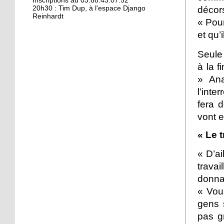
Kamisa Negra : première !
Inscriptions au 03.88.43.07.52
décors
20h30 : Tim Dup, à l'espace Django
Reinhardt
« Pour
et qu’
18 octobre 2017
Bio et produits locaux ne
Seule 
riment pas forcément
à la f
avec «bobos»
» Ana
17 octobre 2017
l’inte
From Neuhof to L. A. with
fera 
love
vont e
« Le 
17 octobre 2017
Le Neuhof prend l'air
« D’ai
travai
donna
16 octobre 2017
« Vous
Petits prix pour grandes
gens 
actions
pas g