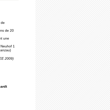
 à
 de
ins de 20
nt une
, Neuhof 1
Ganzau)
pro
SEE 2009)
uhof
hardt