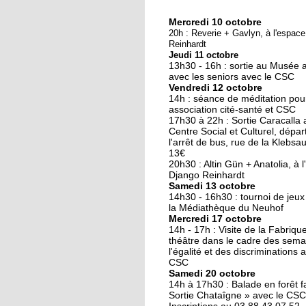
Mercredi 10 octobre
10 octobre 2018
20h : Reverie + Gavlyn, à l'espac
Nouveau look pour u
Reinhardt
Jeudi 11 octobre
nouvelle mairie
13h30 - 16h : sortie au Musée 
avec les seniors avec le CSC
Vendredi 12 octobre
19 octobre 2017
14h : séance de méditation pou
Face au challenge du
association cité-santé et CSC
17h30 à 22h : Sortie Caracalla 
numérique
Centre Social et Culturel, dépar
l'arrêt de bus, rue de la Klebsau.
13€
19 octobre 2017
20h30 : Altin Gün + Anatolia, à 
La précarité tue
Django Reinhardt
Samedi 13 octobre
14h30 - 16h30 : tournoi de jeux
la Médiathèque du Neuhof
Mercredi 17 octobre
18 octobre 2017
14h - 17h : Visite de la Fabriqu
Quatre décennies au
théâtre dans le cadre des sema
l'égalité et des discriminations 
chevet du Neuhof
CSC
Samedi 20 octobre
14h à 17h30 : Balade en forêt fa
18 octobre 2017
Sortie Chataîgne » avec le CSC