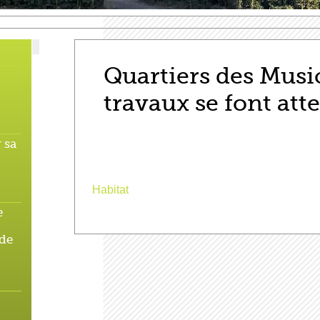
Quartiers des Music
travaux se font att
 sa
Habitat
e
 de