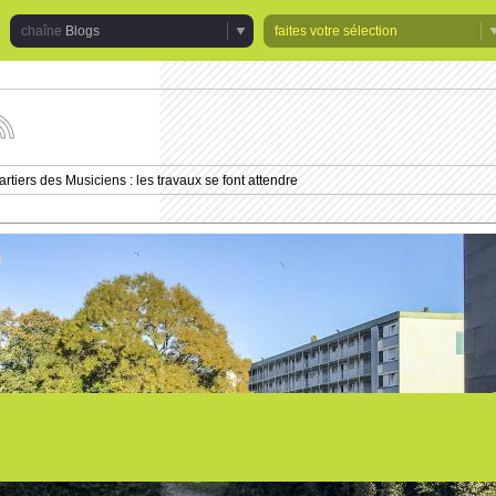
Blogs
faites votre sélection
uivez
s
tualités
rtiers des Musiciens : les travaux se font attendre
e
haîne
logs