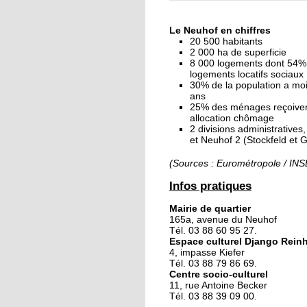
« Dans le Neuhof, la
consommation se fait
Le Neuhof en chiffres
ciel ouvert »
20 500 habitants
2 000 ha de superficie
8 000 logements dont 54%
16 octobre 2018
logements locatifs sociaux
Un vécu de poids
30% de la population a mo
ans
25% des ménages reçoive
allocation chômage
2 divisions administratives
15 octobre 2018
et Neuhof 2 (Stockfeld et 
Difracto : devenir un 
avec Django
(Sources : Eurométropole / IN
Infos pratiques
14 octobre 2018
Mairie de quartier
Le vrac s'invite au Ne
165a, avenue du Neuhof
Tél. 03 88 60 95 27.
Espace culturel Django Rein
4, impasse Kiefer
11 octobre 2018
Tél. 03 88 79 86 69.
Centre socio-culturel
Les petites filles
11, rue Antoine Becker
chaussent leurs
Tél. 03 88 39 09 00.
crampons