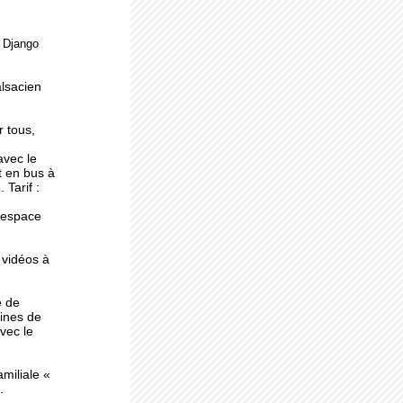
e Django
ne
alsacien
r tous,
avec le
t en bus à
 Tarif :
l'espace
 vidéos à
e de
ines de
avec le
miliale «
.