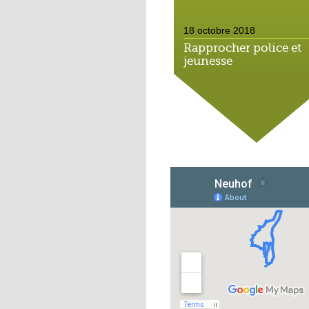
18 octobre 2018
Rapprocher police et
jeunesse
18 octobre 2018
Un jardin face aux
obstacles
17 octobre 2018
Jouer à Fifa à la
médiathèque
16 octobre 2018
«Chacun me propose
autofinancement là, c
qui vous vient !»
16 octobre 2018