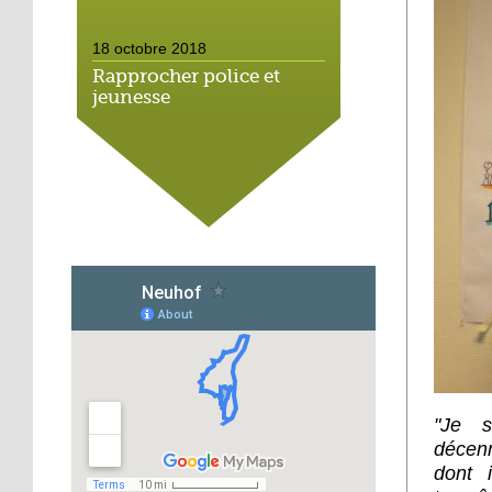
18 octobre 2018
Rapprocher police et
jeunesse
18 octobre 2018
Un jardin face aux
obstacles
17 octobre 2018
Jouer à Fifa à la
médiathèque
16 octobre 2018
«Chacun me propose un
autofinancement là, ce
"Je s
qui vous vient !»
décenn
dont 
16 octobre 2018