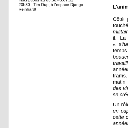
Kamisa Negra : première !
Inscriptions au 03.88.43.07.52
20h30 : Tim Dup, à l'espace Django
L'ani
Reinhardt
Côté 
18 octobre 2017
touché
Bio et produits locaux ne
milita
riment pas forcément
il. L
avec «bobos»
« s'ha
temps
17 octobre 2017
beauco
From Neuhof to L. A. with
travai
love
années
trams.
17 octobre 2017
matin
Le Neuhof prend l'air
des vie
se créé
Un rôl
16 octobre 2017
en cap
Petits prix pour grandes
cette 
actions
année