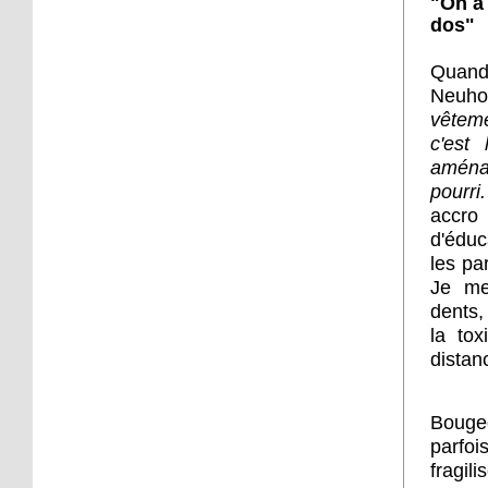
"On a 
à Django
dos"
6 octobre 2016
Quand 
45 quartiers de France
Neuho
relèvent le défi citoyen
vêteme
c'est 
aménag
6 octobre 2016
pourri.
La forêt mal aimée
accro
d'éduca
les pa
5 octobre 2016
Je me 
L'intégration vue par
dents, 
trois jeunes, au Neuhof
la tox
distan
5 octobre 2016
Un loto organisé samedi
Bouge
pour les retraités du
Neuhof
parfo
fragil