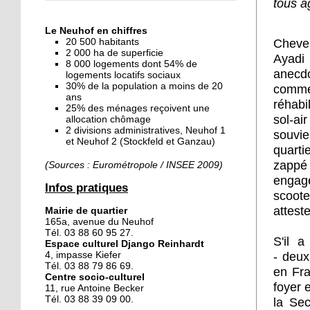
tous â
« Dans le Neuhof, la
consommation se fait à
Le Neuhof en chiffres
ciel ouvert »
Cheveu
20 500 habitants
2 000 ha de superficie
Ayad
8 000 logements dont 54% de
16 octobre 2018
anecdo
logements locatifs sociaux
Un vécu de poids
30% de la population a moins de 20
comme 
ans
réhabi
25% des ménages reçoivent une
sol-ai
allocation chômage
2 divisions administratives, Neuhof 1
15 octobre 2018
souvie
et Neuhof 2 (Stockfeld et Ganzau)
Difracto : devenir un pro
quarti
avec Django
zappé 
(Sources : Eurométropole / INSEE 2009)
engagé
Infos pratiques
scoote
14 octobre 2018
attest
Mairie de quartier
Le vrac s'invite au Neuhof
165a, avenue du Neuhof
Tél. 03 88 60 95 27.
S'il a
Espace culturel Django Reinhardt
-
d
eux
4, impasse Kiefer
11 octobre 2018
Tél. 03 88 79 86 69.
en Fr
Centre socio-culturel
Les petites filles
foyer 
11, rue Antoine Becker
chaussent leurs
Tél. 03 88 39 09 00.
la Se
crampons