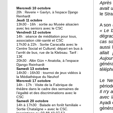
Après l
avait u
Mercredi 10 octobre
10 octobre 2018
20h : Reverie + Gavlyn, à l'espace Django
le Str
Nouveau look pour une
Reinhardt
Jeudi 11 octobre
nouvelle mairie
A son 
13h30 - 16h : sortie au Musée alsacien
avec les seniors avec le CSC
« Le b
Vendredi 12 octobre
19 octobre 2017
dégrad
14h : séance de méditation pour tous,
Face au challenge du
association cité-santé et CSC
cas so
17h30 à 22h : Sortie Caracalla avec le
numérique
aussi 
Centre Social et Culturel, départ en bus à
allai
l'arrêt de bus, rue de la Klebsau. Tarif :
13€
Aujour
19 octobre 2017
20h30 : Altin Gün + Anatolia, à l'espace
généra
La précarité tue
Django Reinhardt
téléph
Samedi 13 octobre
14h30 - 16h30 : tournoi de jeux vidéos à
la Médiathèque du Neuhof
Le Ne
Mercredi 17 octobre
18 octobre 2017
14h - 17h : Visite de la Fabrique de
périod
Quatre décennies au
théâtre dans le cadre des semaines de
Il n'y
l'égalité et des discriminations avec le
chevet du Neuhof
avec l
CSC
Samedi 20 octobre
Ayadi 
14h à 17h30 : Balade en forêt familiale «
18 octobre 2017
généra
Sortie Chataîgne » avec le CSC.