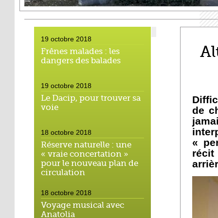
19 octobre 2018
Al
Frênes malades : les
dangers des balades
19 octobre 2018
Le Dacip, pour trouver sa
Diffi
voie
de c
jam
inter
18 octobre 2018
« pe
Réserve naturelle : une
réci
« vraie concertation »
arriè
pour le nouveau plan de
circulation
18 octobre 2018
Voyage musical avec
Anatolia