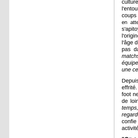
cult
16 octobre 2017
l'ento
Sp3ak3r : ballon d'essai
coups
en att
s'apit
16 octobre 2017
l'orig
Troc Savoirs s'installe au
l'âge d
Neuhof
pas d
matchs
équipe
13 octobre 2017
une ce
Le Neuhof Futsal, à la
découverte du haut
Depui
niveau
effrit
foot n
12 octobre 2017
de loi
Une projection pour
temps,
changer de regard
regard
confie
11 octobre 2017
activit
Kamisa Negra en concert