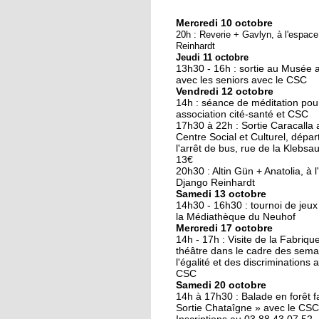
Mercredi 10 octobre
10 octobre 2018
20h : Reverie + Gavlyn, à l'espac
Nouveau look pour u
Reinhardt
Jeudi 11 octobre
nouvelle mairie
13h30 - 16h : sortie au Musée 
avec les seniors avec le CSC
Vendredi 12 octobre
19 octobre 2017
14h : séance de méditation pou
Face au challenge du
association cité-santé et CSC
17h30 à 22h : Sortie Caracalla 
numérique
Centre Social et Culturel, dépar
l'arrêt de bus, rue de la Klebsau.
13€
19 octobre 2017
20h30 : Altin Gün + Anatolia, à 
La précarité tue
Django Reinhardt
Samedi 13 octobre
14h30 - 16h30 : tournoi de jeux
la Médiathèque du Neuhof
Mercredi 17 octobre
18 octobre 2017
14h - 17h : Visite de la Fabriqu
Quatre décennies au
théâtre dans le cadre des sema
l'égalité et des discriminations 
chevet du Neuhof
CSC
Samedi 20 octobre
14h à 17h30 : Balade en forêt fa
18 octobre 2017
Sortie Chataîgne » avec le CSC