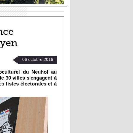
nce
oyen
06
octobre
2016
ioculturel du Neuhof au
e 30 villes s'engagent à
es listes électorales et à