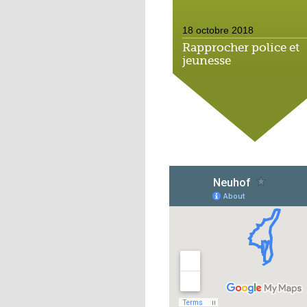
18 octobre 2018
Rapprocher police et
jeunesse
18 octobre 2018
Un jardin face aux
obstacles
17 octobre 2018
Jouer à Fifa à la
médiathèque
16 octobre 2018
«Chacun me propose
autofinancement là, c
qui vous vient !»
16 octobre 2018