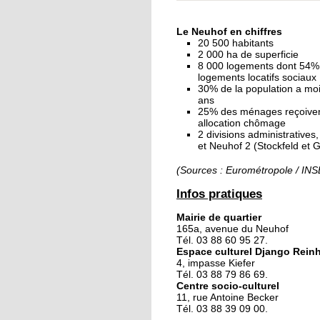
« Dans le Neuhof, la
consommation se fait
Le Neuhof en chiffres
ciel ouvert »
20 500 habitants
2 000 ha de superficie
8 000 logements dont 54%
16 octobre 2018
logements locatifs sociaux
Un vécu de poids
30% de la population a mo
ans
25% des ménages reçoive
allocation chômage
2 divisions administratives
15 octobre 2018
et Neuhof 2 (Stockfeld et 
Difracto : devenir un 
avec Django
(Sources : Eurométropole / IN
Infos pratiques
14 octobre 2018
Mairie de quartier
Le vrac s'invite au Ne
165a, avenue du Neuhof
Tél. 03 88 60 95 27.
Espace culturel Django Rein
4, impasse Kiefer
11 octobre 2018
Tél. 03 88 79 86 69.
Centre socio-culturel
Les petites filles
11, rue Antoine Becker
chaussent leurs
Tél. 03 88 39 09 00.
crampons