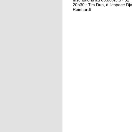
Kamisa Negra : premiè
Inscriptions au 03.88.43.07.52
20h30 : Tim Dup, à l'espace Dj
Reinhardt
18 octobre 2017
Bio et produits locau
riment pas forcément
avec «bobos»
17 octobre 2017
From Neuhof to L. A. 
love
17 octobre 2017
Le Neuhof prend l'air
16 octobre 2017
Petits prix pour gran
actions