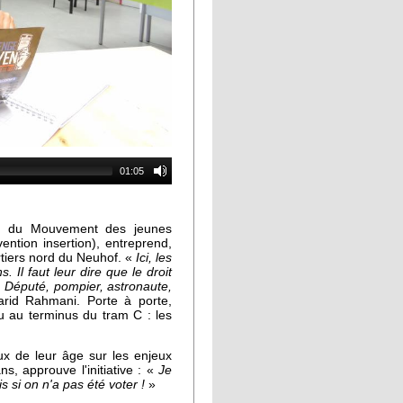
01:05
, du Mouvement des jeunes
ention insertion), entreprend,
rtiers nord du Neuhof. «
Ici, les
Il faut leur dire que le droit
. Député, pompier, astronaute,
rid Rahmani. Porte à porte,
u au terminus du tram C : les
ux de leur âge sur les enjeux
s, approuve l'initiative : «
Je
is si on n'a pas été voter !
»