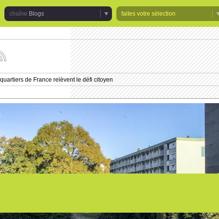
Blogs
faites votre sélection
uivez
s
tualités
quartiers de France relèvent le défi citoyen
e
haîne
logs