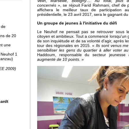
Velin, Marseille, Bobigny…. Au total, plus
concernés
», se réjouit Farid Rahmani, chef de p
 à
affichera le meilleur taux de participation a
présidentielle, le 23 avril 2017, sera le gagnant du
Un groupe de jeunes à l'initiative du défi
 de
Le Neuhof ne pensait pas se retrouver sous le
ins de 20
citoyen et ambitieux. Tout a commencé lorsqu'un g
de son inquiétude et de sa volonté d'agir, après l
nt une
tour des régionales en 2015. «
Ils sont venus me
sensibiliser les gens du quartier à aller voter a
, Neuhof 1
Haddoum, responsable du secteur jeunesse
Ganzau)
augmenté de 10 points.
»
pro
SEE 2009)
uhof
hardt