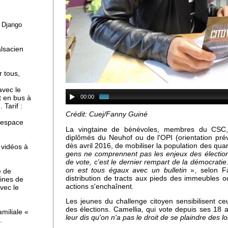
e Django
ne
alsacien
r tous,
avec le
00:00
t en bus à
 Tarif :
Crédit: Cuej/Fanny Guiné
l'espace
La vingtaine de bénévoles, membres du CSC
diplômés du Neuhof ou de l'OPI (orientation prév
dès avril 2016, de mobiliser la population des qua
 vidéos à
gens ne comprennent pas les enjeux des élections. 
de vote, c'est le dernier rempart de la démocratie
on est tous égaux avec un bulletin
», selon Fa
e de
distribution de tracts aux pieds des immeubles o
ines de
actions s'enchaînent.
avec le
Les jeunes du challenge citoyen sensibilisent ce
des élections. Camellia, qui vote depuis ses 18 an
miliale «
leur dis qu'on n'a pas le droit de se plaindre des lo
.