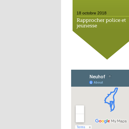
18 octobre 2018
Rapprocher police et
jeunesse
18 octobre 2018
Un jardin face aux
obstacles
17 octobre 2018
Jouer à Fifa à la
médiathèque
16 octobre 2018
«Chacun me propose
autofinancement là, c
qui vous vient !»
16 octobre 2018