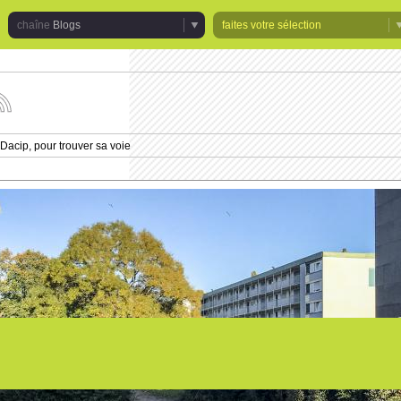
Blogs
faites votre sélection
uivez
s
tualités
Dacip, pour trouver sa voie
e
haîne
logs