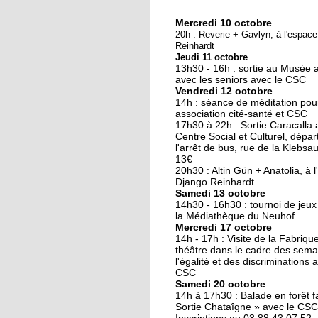
Mercredi 10 octobre
10 octobre 2018
20h : Reverie + Gavlyn, à l'espac
Nouveau look pour u
Reinhardt
Jeudi 11 octobre
nouvelle mairie
13h30 - 16h : sortie au Musée 
avec les seniors avec le CSC
Vendredi 12 octobre
19 octobre 2017
14h : séance de méditation pou
Face au challenge du
association cité-santé et CSC
17h30 à 22h : Sortie Caracalla 
numérique
Centre Social et Culturel, dépar
l'arrêt de bus, rue de la Klebsau.
13€
19 octobre 2017
20h30 : Altin Gün + Anatolia, à 
La précarité tue
Django Reinhardt
Samedi 13 octobre
14h30 - 16h30 : tournoi de jeux
la Médiathèque du Neuhof
Mercredi 17 octobre
18 octobre 2017
14h - 17h : Visite de la Fabriqu
Quatre décennies au
théâtre dans le cadre des sema
l'égalité et des discriminations 
chevet du Neuhof
CSC
Samedi 20 octobre
14h à 17h30 : Balade en forêt fa
18 octobre 2017
Sortie Chataîgne » avec le CSC