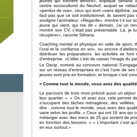
jeunes qui traînent dehors», explique Sithana
centre socioculturel du Neuhof, auquel se rattach
«perdus de vue», ceux qui sont «sans diplôme, sa
faut pas que ce soit institutionnel, ils savent pa
souligne l’animateur.
«Regarde», montre-t-il sur son
jeune qui vient, qui me dit « demain, j’ai un re
montré son CV, c’était pas présentable. Là, je lui 
récupérer», raconte Sithana.
Coaching mental et physique en salle de sport, th
l’oral et la confiance en soi», ou encore d’atelie
distribuer les préparations: les activités se fon
d'entreprise. «L’idée c’est de casser l’image du pa
Le Dacip, nominé au concours national S’engager
sur un réseau d'entreprises et c'est l’une de ses 
jeunes sont pris en formation, et lorsque c’est con
« Comme tout le monde, vous avez des qualité
Le parcours de trois mois prévoit aussi un séjour d
leur quartier ». « On vit avec eux, cela permet de
s’occupent des tâches ménagères, des veillées, d
dire : comme tout le monde, vous avez des qual
 un
varie selon les profils. « Ceux qui ont 16 ans qui o
e
mélanger avec des mecs de 25 qui sortent de prison
en fonction des besoins. » « L’important c’est qu’
en eux surtout.»