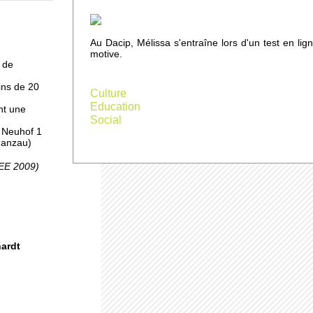
 à
Au Dacip, Mélissa s'entraîne lors d'un test en lig
motive.
 de
ins de 20
Culture
Education
nt une
Social
, Neuhof 1
Ganzau)
pro
SEE 2009)
uhof
hardt