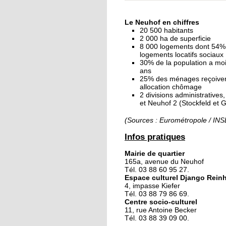
« Dans le Neuhof, la
consommation se fait
Le Neuhof en chiffres
ciel ouvert »
20 500 habitants
2 000 ha de superficie
8 000 logements dont 54%
16 octobre 2018
logements locatifs sociaux
Un vécu de poids
30% de la population a mo
ans
25% des ménages reçoive
allocation chômage
2 divisions administratives
15 octobre 2018
et Neuhof 2 (Stockfeld et 
Difracto : devenir un 
avec Django
(Sources : Eurométropole / IN
Infos pratiques
14 octobre 2018
Mairie de quartier
Le vrac s'invite au Ne
165a, avenue du Neuhof
Tél. 03 88 60 95 27.
Espace culturel Django Rein
4, impasse Kiefer
11 octobre 2018
Tél. 03 88 79 86 69.
Centre socio-culturel
Les petites filles
11, rue Antoine Becker
chaussent leurs
Tél. 03 88 39 09 00.
crampons