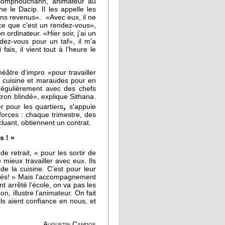
 Somphouchanh, animateur au
e le Dacip. Il les appelle les
ns revenus». «Avec eux, il ne
s ce que c’est un rendez-vous»,
 ordinateur. «Hier soir, j’ai un
ndez-vous pour un taf», il m’a
fais, il vient tout à l’heure le
éâtre d’impro «pour travailler
rs cuisine et maraudes pour en
t régulièrement avec des chefs
tron blindé», explique Sithana.
,
 pour les quartiers
s'appuie
forces : chaque trimestre, des
cluant, obtiennent un contrat.
s ! »
e retrait, « pour les sortir de
 mieux travailler avec eux. Ils
e la cuisine. C’est pour leur
ités! » Mais l'accompagnement
nt arrêté l’école, on va pas les
, illustre l’animateur. On fait
ils aient confiance en nous, et
Augustin Campos