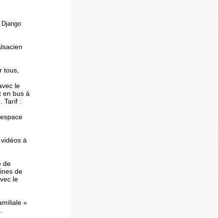
e Django
ne
alsacien
r tous,
avec le
t en bus à
 Tarif :
l'espace
 vidéos à
e de
ines de
avec le
miliale «
.