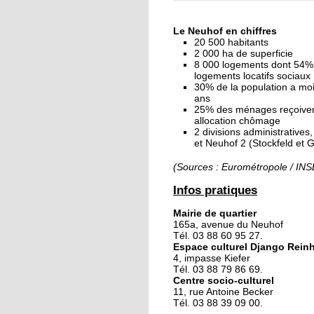
« Dans le Neuhof, la
consommation se fait
Le Neuhof en chiffres
ciel ouvert »
20 500 habitants
2 000 ha de superficie
8 000 logements dont 54%
16 octobre 2018
logements locatifs sociaux
Un vécu de poids
30% de la population a mo
ans
25% des ménages reçoive
allocation chômage
2 divisions administratives
15 octobre 2018
et Neuhof 2 (Stockfeld et 
Difracto : devenir un 
avec Django
(Sources : Eurométropole / IN
Infos pratiques
14 octobre 2018
Mairie de quartier
Le vrac s'invite au Ne
165a, avenue du Neuhof
Tél. 03 88 60 95 27.
Espace culturel Django Rein
4, impasse Kiefer
11 octobre 2018
Tél. 03 88 79 86 69.
Centre socio-culturel
Les petites filles
11, rue Antoine Becker
chaussent leurs
Tél. 03 88 39 09 00.
crampons