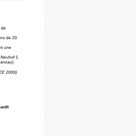
 à
 de
ins de 20
nt une
, Neuhof 1
Ganzau)
pro
SEE 2009)
uhof
hardt