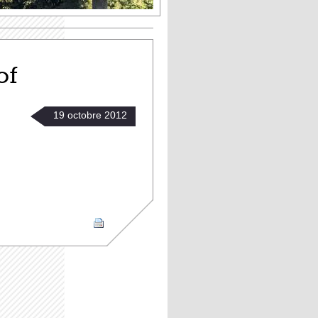
of
19
octobre
2012