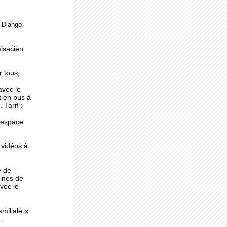
e Django
ne
alsacien
r tous,
avec le
t en bus à
 Tarif :
l'espace
 vidéos à
e de
ines de
avec le
miliale «
.