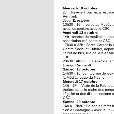
Mercredi 10 octobre
10 octobre 2018
20h : Reverie + Gavlyn, à l'espac
Nouveau look pour u
Reinhardt
Jeudi 11 octobre
nouvelle mairie
13h30 - 16h : sortie au Musée 
avec les seniors avec le CSC
Vendredi 12 octobre
19 octobre 2017
14h : séance de méditation pou
Face au challenge du
association cité-santé et CSC
17h30 à 22h : Sortie Caracalla 
numérique
Centre Social et Culturel, dépar
l'arrêt de bus, rue de la Klebsau.
13€
19 octobre 2017
20h30 : Altin Gün + Anatolia, à 
La précarité tue
Django Reinhardt
Samedi 13 octobre
14h30 - 16h30 : tournoi de jeux
la Médiathèque du Neuhof
Mercredi 17 octobre
18 octobre 2017
14h - 17h : Visite de la Fabriqu
Quatre décennies au
théâtre dans le cadre des sema
l'égalité et des discriminations 
chevet du Neuhof
CSC
Samedi 20 octobre
14h à 17h30 : Balade en forêt fa
18 octobre 2017
Sortie Chataîgne » avec le CSC