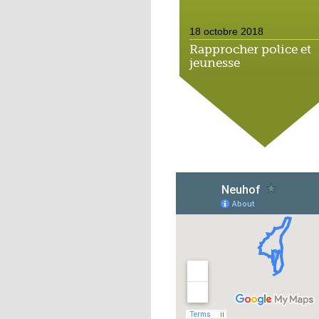
18 octobre 2018
Rapprocher police et
jeunesse
18 octobre 2018
Un jardin face aux
obstacles
17 octobre 2018
Jouer à Fifa à la
médiathèque
16 octobre 2018
«Chacun me propose
autofinancement là, c
qui vous vient !»
16 octobre 2018