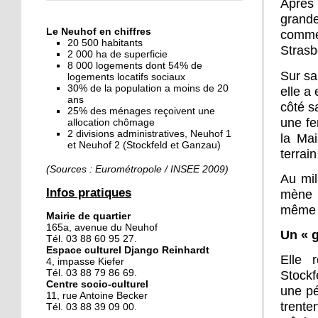
Après 
« Dans le Neuhof, la
grande
consommation se fait à
Le Neuhof en chiffres
comme
ciel ouvert »
20 500 habitants
Strasb
2 000 ha de superficie
8 000 logements dont 54% de
16 octobre 2018
Sur sa
logements locatifs sociaux
Un vécu de poids
30% de la population a moins de 20
elle a 
ans
côté s
25% des ménages reçoivent une
une fe
allocation chômage
2 divisions administratives, Neuhof 1
15 octobre 2018
la Mai
et Neuhof 2 (Stockfeld et Ganzau)
Difracto : devenir un pro
terrai
avec Django
(Sources : Eurométropole / INSEE 2009)
Au mil
Infos pratiques
mène u
14 octobre 2018
même a
Mairie de quartier
Le vrac s'invite au Neuhof
165a, avenue du Neuhof
Un « g
Tél. 03 88 60 95 27.
Espace culturel Django Reinhardt
Elle 
4, impasse Kiefer
11 octobre 2018
Tél. 03 88 79 86 69.
Stockf
Centre socio-culturel
Les petites filles
une pé
11, rue Antoine Becker
chaussent leurs
trent
Tél. 03 88 39 09 00.
crampons