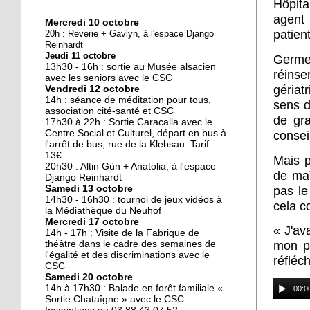
Hôpita
agent
Mercredi 10 octobre
10 octobre 2018
patient
20h : Reverie + Gavlyn, à l'espace Django
Nouveau look pour une
Reinhardt
Jeudi 11 octobre
nouvelle mairie
Germe 
13h30 - 16h : sortie au Musée alsacien
réinse
avec les seniors avec le CSC
gériat
Vendredi 12 octobre
19 octobre 2017
14h : séance de méditation pour tous,
sens d
Face au challenge du
association cité-santé et CSC
de gra
17h30 à 22h : Sortie Caracalla avec le
numérique
Centre Social et Culturel, départ en bus à
consei
l'arrêt de bus, rue de la Klebsau. Tarif :
13€
Mais p
19 octobre 2017
20h30 : Altin Gün + Anatolia, à l'espace
de maî
La précarité tue
Django Reinhardt
Samedi 13 octobre
pas le
14h30 - 16h30 : tournoi de jeux vidéos à
cela c
la Médiathèque du Neuhof
Mercredi 17 octobre
18 octobre 2017
« J'av
14h - 17h : Visite de la Fabrique de
Quatre décennies au
théâtre dans le cadre des semaines de
mon po
l'égalité et des discriminations avec le
chevet du Neuhof
réfléc
CSC
Samedi 20 octobre
14h à 17h30 : Balade en forêt familiale «
00:0
18 octobre 2017
Sortie Chataîgne » avec le CSC.