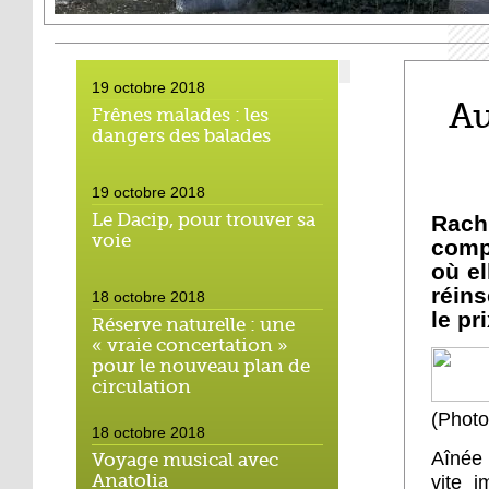
19 octobre 2018
Au
Frênes malades : les
dangers des balades
19 octobre 2018
Le Dacip, pour trouver sa
Rac
voie
comp
où el
réins
18 octobre 2018
le pr
Réserve naturelle : une
« vraie concertation »
pour le nouveau plan de
circulation
(Photo
18 octobre 2018
Aînée 
Voyage musical avec
Anatolia
vite 