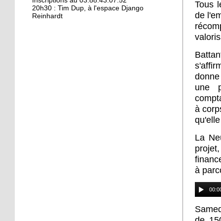
Kamisa Negra : première !
Inscriptions au 03.88.43.07.52
Tous l
20h30 : Tim Dup, à l'espace Django
de l'e
Reinhardt
récomp
18 octobre 2017
valori
Bio et produits locaux ne
Batta
riment pas forcément
s'affi
avec «bobos»
donne 
une p
17 octobre 2017
compta
From Neuhof to L. A. with
à corp
love
qu'elle
17 octobre 2017
La Neu
Le Neuhof prend l'air
projet
financ
à parco
16 octobre 2017
00:0
Petits prix pour grandes
actions
Samedi
de 150