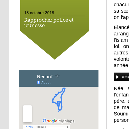
chacun
sa sœu
18 octobre 2018
on l'a
Rapprocher police et
jeunesse
Elancé
arran
l'isla
18 octobre 2018
foi, o
Un jardin face aux
autres
obstacles
volont
année 
17 octobre 2018
Jouer à Fifa à la
00:0
médiathèque
Née a
l'enfa
16 octobre 2018
père, 
«Chacun me propose un
de mar
autofinancement là, ce
Soumi
qui vous vient !»
person
16 octobre 2018