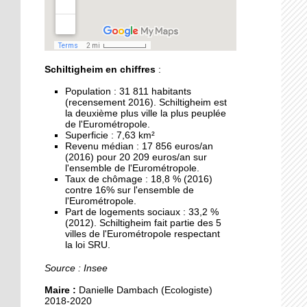
pour les municipales
30 septembre 2019
Accident à Schiltigheim :
une cycliste tuée
Schiltigheim en chiffres
:
Population : 31 811 habitants
27 septembre 2019
(recensement 2016). Schiltigheim est
la deuxième plus ville la plus peuplée
Handball : Schiltigheim
de l'Eurométropole.
affronte Sélestat pour la
Superficie : 7,63 km²
suprématie régionale
Revenu médian : 17 856 euros/an
(2016) pour 20 209 euros/an sur
l'ensemble de l'Eurométropole.
27 septembre 2019
Taux de chômage : 18,8 % (2016)
Pas de protection
contre 16% sur l'ensemble de
fonctionnelle pour
l'Eurométropole.
Part de logements sociaux : 33,2 %
l’ancien maire Kutner
(2012). Schiltigheim fait partie des 5
villes de l'Eurométropole respectant
27 septembre 2019
la loi SRU.
Les food truck à la
Source : Insee
conquête de l'Espace
européen de l'entreprise
Maire :
Danielle Dambach (Ecologiste)
2018-2020