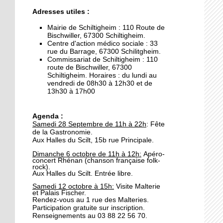
26 septembre 2019
Adresses utiles :
Les graines de
journalistes reviennent
Mairie de Schiltigheim : 110 Route de
Bischwiller, 67300 Schiltigheim.
sur les lieux de l'incendie
Centre d'action médico sociale : 33
rue du Barrage, 67300 Schilitgheim.
26 septembre 2019
Commissariat de Schiltigheim : 110
route de Bischwiller, 67300
Municipales 2020:
Schiltigheim. Horaires : du lundi au
Christian Ball investi par
vendredi de 08h30 à 12h30 et de
Les Républicains
13h30 à 17h00
25 septembre 2019
Agenda :
La gastronomie s'invite
Samedi 28 Septembre de 11h à 22h
: Fête
aux Halles
de la Gastronomie.
Aux Halles du Scilt, 15b rue Principale.
Dimanche 6 octobre de 11h à 12h:
Apéro-
24 septembre 2019
concert Rhénan (
chanson française folk-
rock
).
Journées de
Aux Halles du Scilt. Entrée libre.
l'architecture: Anupama
Samedi 12 octobre à 15h:
Visite Malterie
Kundoo ouvre le bal
et Palais Fischer.
Rendez-vous au 1 rue des Malteries.
Participation gratuite sur inscription.
24 septembre 2019
Renseignements au 03 88 22 56 70.
Travaux rue des