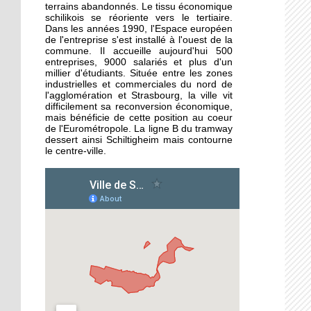
«Ce carrefour est hyper
terrains abandonnés. Le tissu économique
dangereux»
schilikois se réoriente vers le tertiaire.
Dans les années 1990, l'Espace européen
de l'entreprise s'est installé à l'ouest de la
commune. Il accueille aujourd'hui 500
1 octobre 2019
entreprises, 9000 salariés et plus d'un
Le guide gourmand
millier d'étudiants. Située entre les zones
peine à s'imposer
industrielles et commerciales du nord de
l'agglomération et Strasbourg, la ville vit
difficilement sa reconversion économique,
mais bénéficie de cette position au coeur
1 octobre 2019
de l'Eurométropole. La ligne B du tramway
Tous au Théâtre alsacien
dessert ainsi Schiltigheim mais contourne
de Schiltigheim !
le centre-ville.
30 septembre 2019
Grand déstockage chez
Hang’art Events avant
son changement
d’activité
30 septembre 2019
Hélène Hollederer, de
LREM, en campagne