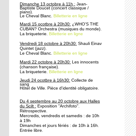
Dimanche 13 octobre à 11h :
Jean-
Chasseurs et rue de la
Baptiste Doucet (concert classique /
Patrie : fermeture à la
piano).
Le Cheval Blanc.
Billetterie en ligne
circulation
Mardi 15 ocotbre à 20h30:
¿WHO'S THE
CUBAN? Orchestra (musiques du monde).
24 septembre 2019
La briqueterie.
Billetterie en ligne
Attention aux coupures
d'eau
Vendredi 18 octobre à 20h30:
Shauli Einav
Quintet (jazz).
Le Cheval Blanc.
Billetterie en ligne
24 septembre 2019
Mardi 22 octobre à 20h30:
Les innocents
Concertation publique:
(chanson française).
La briqueterie.
Billetterie en ligne
Réaménagement des rues
Wenger-Valentin et
Jeudi 24 ocotbre à 16h30:
Collecte de
Raiffeisen
sang
Hôtel de Ville. Pièce d'identité obligatoire.
6 octobre 2016
Du 4 septembre au 20 octobre aux Halles
Cette épicerie où l'on
du Scilt :
Exposition "Archifoto".
apprend le français
Rétrospective.
Mercredis, vendredis et samedis : de 10h
à 19h
Dimanches et jours fériés : de 10h à 16h.
5 octobre 2016
Entrée libre.
Paroissiens et réfugiés