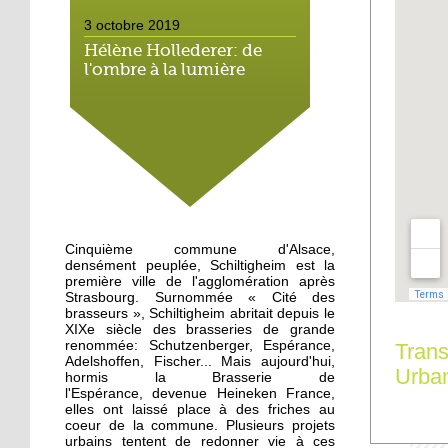
3 octobre 2019
Hélène Hollederer: de
l'ombre à la lumière
3 octobre 2019
Dernières répétitions
pour Tartine Reverdy
3 octobre 2019
Appel à une
Cinquième commune d'Alsace,
manifestation des
densément peuplée, Schiltigheim est la
cyclistes
première ville de l'agglomération après
Strasbourg. Surnommée « Cité des
brasseurs », Schiltigheim abritait depuis le
2 octobre 2019
XIXe siècle des brasseries de grande
renommée: Schutzenberger, Espérance,
Une trentaine de
Trans
Adelshoffen, Fischer... Mais aujourd'hui,
personnes réunies contre
Urba
hormis la Brasserie de
la misère
l'Espérance, devenue Heineken France,
elles ont laissé place à des friches au
coeur de la commune. Plusieurs projets
1 octobre 2019
urbains tentent de redonner vie à ces