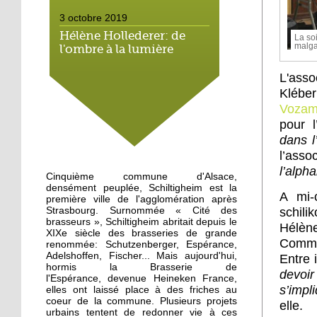
3 octobre 2019
Hélène Hollederer: de
La so
malga
l'ombre à la lumière
L'asso
3 octobre 2019
Kléber
Dernières répétitions
Voza
pour Tartine Reverdy
pour 
dans l
3 octobre 2019
l’ass
l’alph
Appel à une
Cinquième commune d'Alsace,
manifestation des
densément peuplée, Schiltigheim est la
A mi-c
cyclistes
première ville de l'agglomération après
schili
Strasbourg. Surnommée « Cité des
brasseurs », Schiltigheim abritait depuis le
Hélèn
2 octobre 2019
XIXe siècle des brasseries de grande
Comme 
renommée: Schutzenberger, Espérance,
Une trentaine de
Adelshoffen, Fischer... Mais aujourd'hui,
Entre 
personnes réunies contre
hormis la Brasserie de
la misère
devoir
l'Espérance, devenue Heineken France,
s’impl
elles ont laissé place à des friches au
coeur de la commune. Plusieurs projets
1 octobre 2019
elle.
urbains tentent de redonner vie à ces