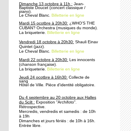
Dimanche 13 octobre à 11h :
Jean-
Chasseurs et rue de la
Baptiste Doucet (concert classique /
Patrie : fermeture à la
piano).
Le Cheval Blanc.
Billetterie en ligne
circulation
Mardi 15 ocotbre à 20h30:
¿WHO'S THE
CUBAN? Orchestra (musiques du monde).
24 septembre 2019
La briqueterie.
Billetterie en ligne
Attention aux coupures
d'eau
Vendredi 18 octobre à 20h30:
Shauli Einav
Quintet (jazz).
Le Cheval Blanc.
Billetterie en ligne
24 septembre 2019
Mardi 22 octobre à 20h30:
Les innocents
Concertation publique:
(chanson française).
La briqueterie.
Réaménagement des rues
Billetterie en ligne
Wenger-Valentin et
Jeudi 24 ocotbre à 16h30:
Collecte de
Raiffeisen
sang
Hôtel de Ville. Pièce d'identité obligatoire.
6 octobre 2016
Du 4 septembre au 20 octobre aux Halles
Cette épicerie où l'on
du Scilt :
Exposition "Archifoto".
apprend le français
Rétrospective.
Mercredis, vendredis et samedis : de 10h
à 19h
Dimanches et jours fériés : de 10h à 16h.
5 octobre 2016
Entrée libre.
Paroissiens et réfugiés