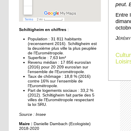
pour les municipales
peut. 
Entre 
30 septembre 2019
dimanc
Accident à Schiltigheim :
une cycliste tuée
octobr
Schiltigheim en chiffres
:
Jérémy
Population : 31 811 habitants
27 septembre 2019
(recensement 2016). Schiltigheim est
la deuxième plus ville la plus peuplée
Handball : Schiltigheim
de l'Eurométropole.
Cultu
affronte Sélestat pour la
Superficie : 7,63 km²
suprématie régionale
Loisir
Revenu médian : 17 856 euros/an
(2016) pour 20 209 euros/an sur
l'ensemble de l'Eurométropole.
27 septembre 2019
Taux de chômage : 18,8 % (2016)
Pas de protection
contre 16% sur l'ensemble de
fonctionnelle pour
l'Eurométropole.
Part de logements sociaux : 33,2 %
l’ancien maire Kutner
(2012). Schiltigheim fait partie des 5
villes de l'Eurométropole respectant
27 septembre 2019
la loi SRU.
Les food truck à la
Source : Insee
conquête de l'Espace
européen de l'entreprise
Maire :
Danielle Dambach (Ecologiste)
2018-2020