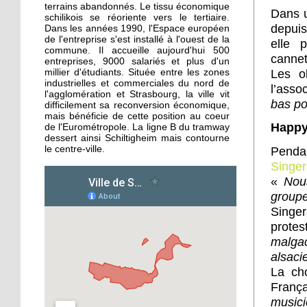
«Ce carrefour est hyper
terrains abandonnés. Le tissu économique
Dans u
dangereux»
schilikois se réoriente vers le tertiaire.
depuis
Dans les années 1990, l'Espace européen
de l'entreprise s'est installé à l'ouest de la
elle 
commune. Il accueille aujourd'hui 500
1 octobre 2019
cannet
entreprises, 9000 salariés et plus d'un
Le guide gourmand
Les o
millier d'étudiants. Située entre les zones
peine à s'imposer
industrielles et commerciales du nord de
l’asso
l'agglomération et Strasbourg, la ville vit
bas po
difficilement sa reconversion économique,
mais bénéficie de cette position au coeur
1 octobre 2019
Happy
de l'Eurométropole. La ligne B du tramway
Tous au Théâtre alsacien
dessert ainsi Schiltigheim mais contourne
de Schiltigheim !
le centre-ville.
Pendan
Singer
«
Nou
30 septembre 2019
groupe
Grand déstockage chez
Singer
Hang’art Events avant
son changement
protes
d’activité
malgac
alsaci
30 septembre 2019
La ch
Hélène Hollederer, de
Franç
LREM, en campagne
music