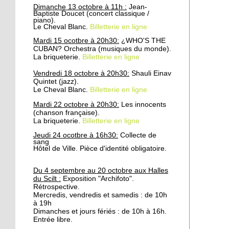
Travaux rue des
Dimanche 13 octobre à 11h :
Jean-
Chasseurs et rue de la
Baptiste Doucet (concert classique /
Patrie : fermeture à la
piano).
Le Cheval Blanc.
Billetterie en ligne
circulation
Mardi 15 ocotbre à 20h30:
¿WHO'S THE
CUBAN? Orchestra (musiques du monde).
24 septembre 2019
La briqueterie.
Billetterie en ligne
Attention aux coupures
d'eau
Vendredi 18 octobre à 20h30:
Shauli Einav
Quintet (jazz).
Le Cheval Blanc.
Billetterie en ligne
24 septembre 2019
Mardi 22 octobre à 20h30:
Les innocents
Concertation publique:
(chanson française).
La briqueterie.
Billetterie en ligne
Réaménagement des rues
Wenger-Valentin et
Jeudi 24 ocotbre à 16h30:
Collecte de
Raiffeisen
sang
Hôtel de Ville. Pièce d'identité obligatoire.
6 octobre 2016
Du 4 septembre au 20 octobre aux Halles
Cette épicerie où l'on
du Scilt :
Exposition "Archifoto".
apprend le français
Rétrospective.
Mercredis, vendredis et samedis : de 10h
à 19h
Dimanches et jours fériés : de 10h à 16h.
5 octobre 2016
Entrée libre.
Paroissiens et réfugiés