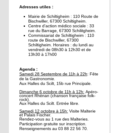
26 septembre 2019
Adresses utiles :
Les graines de
journalistes reviennent
Mairie de Schiltigheim : 110 Route de
Bischwiller, 67300 Schiltigheim.
sur les lieux de l'incendie
Centre d'action médico sociale : 33
rue du Barrage, 67300 Schilitgheim.
26 septembre 2019
Commissariat de Schiltigheim : 110
route de Bischwiller, 67300
Municipales 2020:
Schiltigheim. Horaires : du lundi au
Christian Ball investi par
vendredi de 08h30 à 12h30 et de
Les Républicains
13h30 à 17h00
25 septembre 2019
Agenda :
La gastronomie s'invite
Samedi 28 Septembre de 11h à 22h
: Fête
aux Halles
de la Gastronomie.
Aux Halles du Scilt, 15b rue Principale.
Dimanche 6 octobre de 11h à 12h:
Apéro-
24 septembre 2019
concert Rhénan (
chanson française folk-
rock
).
Journées de
Aux Halles du Scilt. Entrée libre.
l'architecture: Anupama
Samedi 12 octobre à 15h:
Visite Malterie
Kundoo ouvre le bal
et Palais Fischer.
Rendez-vous au 1 rue des Malteries.
Participation gratuite sur inscription.
24 septembre 2019
Renseignements au 03 88 22 56 70.