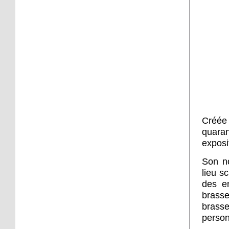
main dans la main
3 octobre 2016
Le Festival des oiseaux
cultive la convivialité
3 octobre 2016
Un cas de zika suspecté
dans le quartier des
Malteries
Créée 
quaran
3 octobre 2016
exposi
Travaux route de
Bischwiller : la
Son no
circulation bloquée
lieu s
jusqu'au 21 octobre
des en
brass
3 octobre 2016
brasse
Cécifoot : le SC
personn
Schiltigheim continue