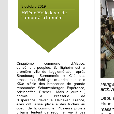
3 octobre 2019
Hélène Hollederer: de
l'ombre à la lumière
3 octobre 2019
Dernières répétitions
pour Tartine Reverdy
3 octobre 2019
Appel à une
Cinquième commune d'Alsace,
manifestation des
densément peuplée, Schiltigheim est la
cyclistes
première ville de l'agglomération après
Strasbourg. Surnommée « Cité des
brasseurs », Schiltigheim abritait depuis le
2 octobre 2019
Hang'a
XIXe siècle des brasseries de grande
renommée: Schutzenberger, Espérance,
Une trentaine de
archiv
Adelshoffen, Fischer... Mais aujourd'hui,
personnes réunies contre
hormis la Brasserie de
la misère
Depui
l'Espérance, devenue Heineken France,
Hang’
elles ont laissé place à des friches au
coeur de la commune. Plusieurs projets
1 octobre 2019
massif
urbains tentent de redonner vie à ces