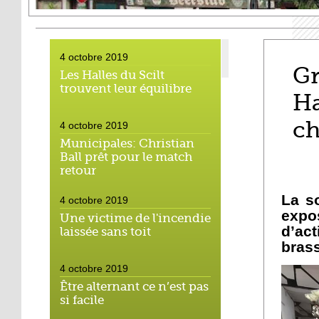
4 octobre 2019
Gr
Les Halles du Scilt
trouvent leur équilibre
Ha
ch
4 octobre 2019
Municipales: Christian
Ball prêt pour le match
retour
La s
4 octobre 2019
exp
Une victime de l'incendie
d’act
laissée sans toit
brass
4 octobre 2019
Être alternant ce n’est pas
si facile