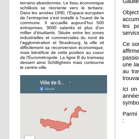
Gaulle
«Ce carrefour est hyper
terrains abandonnés. Le tissu économique
dangereux»
schilikois se réoriente vers le tertiaire.
Object
Dans les années 1990, l'Espace européen
de l'entreprise s'est installé à l'ouest de la
accumu
commune. Il accueille aujourd'hui 500
1 octobre 2019
les p
entreprises, 9000 salariés et plus d'un
Le guide gourmand
servic
millier d'étudiants. Située entre les zones
peine à s'imposer
industrielles et commerciales du nord de
l'agglomération et Strasbourg, la ville vit
Ce son
difficilement sa reconversion économique,
affir
mais bénéficie de cette position au coeur
1 octobre 2019
passi
de l'Eurométropole. La ligne B du tramway
Tous au Théâtre alsacien
dessert ainsi Schiltigheim mais contourne
une la
de Schiltigheim !
le centre-ville.
au tra
trouva
30 septembre 2019
Ici on
Grand déstockage chez
année
Hang’art Events avant
son changement
symbol
d’activité
Parmi 
:
30 septembre 2019
Hélène Hollederer, de
LREM, en campagne