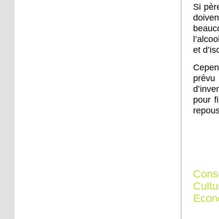
son développement
Si pèr
doive
29 septembre 2016
beauc
Friche Fischer : la
l’alcoo
consultation publique est
et d’is
finie, les questions
demeurent
Cepen
prévu
28 septembre 2016
d’inve
Le maire justifie son
pour f
déplacement en Tunisie
repous
24 septembre 2015
Inauguration de la
liaison cyclable est-ouest
ce samedi
Cons
24 septembre 2015
Cultu
Rentrée sportive au
Econ
centre nautique