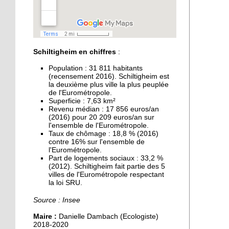
pour les municipales
30 septembre 2019
Accident à Schiltigheim :
une cycliste tuée
Schiltigheim en chiffres
:
Population : 31 811 habitants
27 septembre 2019
(recensement 2016). Schiltigheim est
la deuxième plus ville la plus peuplée
Handball : Schiltigheim
de l'Eurométropole.
affronte Sélestat pour la
Superficie : 7,63 km²
suprématie régionale
Revenu médian : 17 856 euros/an
(2016) pour 20 209 euros/an sur
l'ensemble de l'Eurométropole.
27 septembre 2019
Taux de chômage : 18,8 % (2016)
Pas de protection
contre 16% sur l'ensemble de
fonctionnelle pour
l'Eurométropole.
Part de logements sociaux : 33,2 %
l’ancien maire Kutner
(2012). Schiltigheim fait partie des 5
villes de l'Eurométropole respectant
27 septembre 2019
la loi SRU.
Les food truck à la
Source : Insee
conquête de l'Espace
européen de l'entreprise
Maire :
Danielle Dambach (Ecologiste)
2018-2020