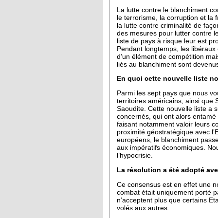
La lutte contre le blanchiment co
le terrorisme, la corruption et la
la lutte contre criminalité de faç
des mesures pour lutter contre l
liste de pays à risque leur est pro
Pendant longtemps, les libéraux o
d’un élément de compétition ma
liés au blanchiment sont devenu
En quoi cette nouvelle liste no
Parmi les sept pays que nous vou
territoires américains, ainsi que
Saoudite. Cette nouvelle liste a s
concernés, qui ont alors entamé 
faisant notamment valoir leurs c
proximité géostratégique avec l’
européens, le blanchiment passe
aux impératifs économiques. No
l’hypocrisie.
La résolution a été adopté ave
Ce consensus est en effet une no
combat était uniquement porté par
n’acceptent plus que certains E
volés aux autres.