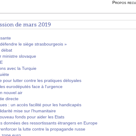
Propos recu
ssion de mars 2019
ssante
éfendre le siège strasbourgeois »
t débat
r ministre slovaque
PE
ons avec la Turquie
uiète
re pour lutter contre les pratiques déloyales
les eurodéputés face à l'urgence
n nouvel air
ie directe
ues : un accès facilité pour les handicapés
darité mise sur l'humanitaire
nouveau fonds pour aider les Etats
des données des ressortissants étrangers en Europe
enforcer la lutte contre la propagande russe
a zone euro