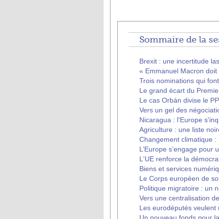
Sommaire de la se
Brexit : une incertitude la
« Emmanuel Macron doit d
Trois nominations qui fon
Le grand écart du Premie
Le cas Orbán divise le P
Vers un gel des négociati
Nicaragua : l'Europe s'inq
Agriculture : une liste noi
Changement climatique : 
L’Europe s’engage pour u
L'UE renforce la démocrat
Biens et services numériq
Le Corps européen de soli
Politique migratoire : un 
Vers une centralisation 
Les eurodéputés veulent r
Un nouveau fonds pour l