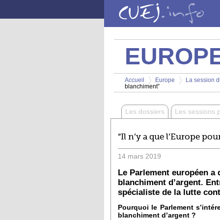
Aller au contenu principal
EUROP
Vous êtes ici
Accueil
Europe
La session d
blanchiment”
>
>
Les dossiers
Les sessions 
“Il n’y a que l’Europe p
14
mars
2019
Le Parlement européen a de
blanchiment d’argent. Ent
spécialiste de la lutte con
Pourquoi le Parlement s’intéres
blanchiment d’argent ?