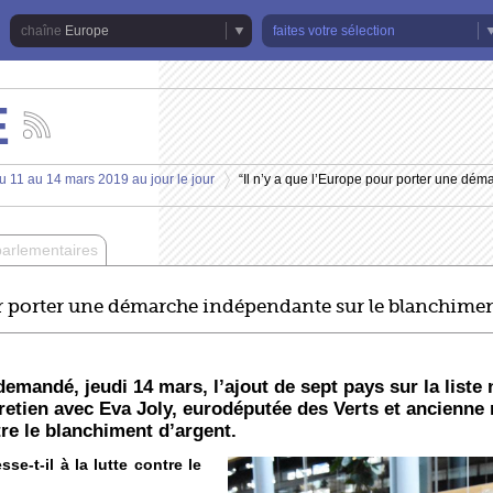
Europe
faites votre sélection
E
Suivez
les
actualités
u 11 au 14 mars 2019 au jour le jour
“Il n’y a que l’Europe pour porter une dé
de
>
la
chaîne
Europe
parlementaires
our porter une démarche indépendante sur le blanchime
mandé, jeudi 14 mars, l’ajout de sept pays sur la liste 
retien avec Eva Joly, eurodéputée des Verts et ancienne
tre le blanchiment d’argent.
se-t-il à la lutte contre le