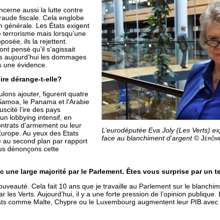
ncerne aussi la lutte contre
 fraude fiscale. Cela englobe
on générale. Les États exigent
e terrorisme mais lorsqu’une
posée, ils la rejettent.
nt pensé qu’il s’agissait
is aujourd’hui les dommages
s une évidence.
ire dérange-t-elle?
lons ajouter, figurent quatre
 Samoa, le Panama et l’Arabie
uscité l’ire des pays
un lobbying intensif, en
ontrats d'armement ou leur
L’eurodéputée Eva Joly (Les Verts) ex
Europe. Au yeux des Etats
face au blanchiment d’argent
© Jérôm
 au second plan par rapport
us dénonçons cette
c une large majorité par le Parlement. Êtes vous surprise par un 
uveauté. Cela fait 10 ans que je travaille au Parlement sur le blanchim
 les Verts. Aujourd’hui, il y a une forte pression de l’opinion publique
tats comme Malte, Chypre ou le Luxembourg augmentent leur PIB avec 