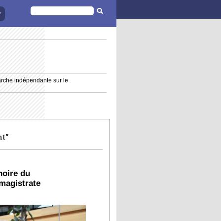
FORMULAIRE
DE
RECHERCHE
marche indépendante sur le
nt”
noire du
 magistrate