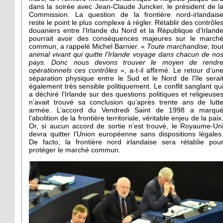
dans la soirée avec Jean-Claude Juncker, le président de l
Commission. La question de la frontière nord-irlandais
reste le point le plus complexe à régler. Rétablir des contrôle
douaniers entre l’Irlande du Nord et la République d’Irland
pourrait avoir des conséquences majeures sur le march
commun, a rappelé Michel Barnier. «
Toute marchandise, tou
animal vivant qui quitte l’Irlande voyage dans chacun de no
pays. Donc nous devons trouver le moyen de rendr
opérationnels ces contrôles
», a-t-il affirmé. Le retour d’un
séparation physique entre le Sud et le Nord de l'île serai
également très sensible politiquement. Le conflit sanglant qu
a déchiré l'Irlande sur des questions politiques et religieuse
n’avait trouvé sa conclusion qu’après trente ans de lutt
armée. L’accord du Vendredi Saint de 1998 a marqu
l’abolition de la frontière territoriale, véritable enjeu de la paix
Or, si aucun accord de sortie n’est trouvé, le Royaume-Un
devra quitter l’Union européenne sans dispositions légales
De facto, la frontière nord irlandaise sera rétablie pou
protéger le marché commun.