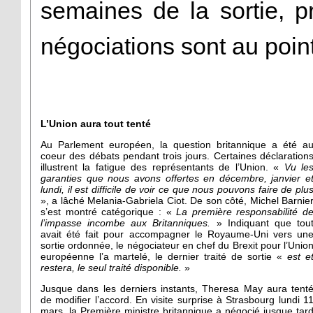
semaines de la sortie, p
négociations sont au point
L’Union aura tout tenté
Au Parlement européen, la question britannique a été a
coeur des débats pendant trois jours. Certaines déclaration
illustrent la fatigue des représentants de l’Union. «
Vu le
garanties que nous avons offertes en décembre, janvier e
lundi, il est difficile de voir ce que nous pouvons faire de plu
», a lâché Melania-Gabriela Ciot. De son côté, Michel Barnie
s’est montré catégorique : «
La première responsabilité d
l’impasse incombe aux Britanniques.
» Indiquant que tou
avait été fait pour accompagner le Royaume-Uni vers un
sortie ordonnée, le négociateur en chef du Brexit pour l’Unio
européenne l’a martelé, le dernier traité de sortie «
est e
restera, le seul traité disponible.
»
Jusque dans les derniers instants, Theresa May aura tent
de modifier l’accord. En visite surprise à Strasbourg lundi 1
mars, la Première ministre britannique a négocié jusque tar