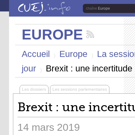
Aller au contenu principal
Europe
EUROPE
Suivez
les
Vous êtes ici
actualités
Accueil
Europe
La sessio
de
la
>
>
chaîne
jour
Brexit : une incertitude
Europe
>
Les dossiers
Les sessions parlementaires
Brexit : une incerti
14
mars
2019