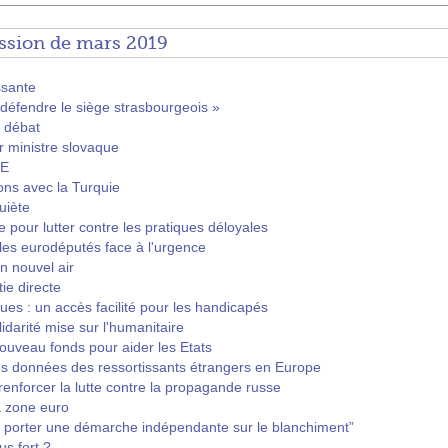
ssion de mars 2019
ssante
éfendre le siège strasbourgeois »
t débat
r ministre slovaque
PE
ons avec la Turquie
uiète
re pour lutter contre les pratiques déloyales
les eurodéputés face à l'urgence
n nouvel air
ie directe
ues : un accès facilité pour les handicapés
darité mise sur l'humanitaire
nouveau fonds pour aider les Etats
des données des ressortissants étrangers en Europe
enforcer la lutte contre la propagande russe
a zone euro
ur porter une démarche indépendante sur le blanchiment”
us fort ?