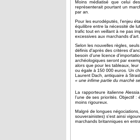
Moins médiatisé que celui de
représenterait pourtant un marc
par an.
Pour les eurodéputés, l'enjeu éta
équilibre entre la nécessité de l
trafic tout en veillant à ne pas 
excessives aux marchands d’art.
Selon les nouvelles règles, seuls
définis d'après des critères d’anc
besoin d’une licence d’importatio
archéologiques seront par exemp
alors que pour les tableaux, leur
ou égale à 150 000 euros. Un chi
Laurent Dach, antiquaire à Stras
« une infime partie du marché s
La rapporteure italienne Alessi
l’une de ses priorités. Objectif 
moins rigoureux.
Malgré de longues négociations, 
souverainistes) s'est ainsi vigou
marchands britanniques en entrav