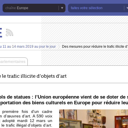
Europe
faites votre sélection
E
Suivez
les
actualités
u 11 au 14 mars 2019 au jour le jour
Des mesures pour réduire le trafic illicite d’
de
>
la
chaîne
parlementaires
Europe
 trafic illicite d’objets d’art
ols de statues : l’Union européenne vient de se doter de
ortation des biens culturels en Europe pour réduire leur 
 première fois d'un cadre
n d’œuvres d’art. A 590 voix
nt adopté mardi 12 mars un
e trafic illégal d’objets d’art.