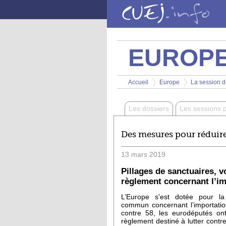
Aller au contenu principal
EUROP
Vous êtes ici
Accueil
Europe
La session d
>
>
Les dossiers
Les sessions 
Des mesures pour réduire le
13
mars
2019
Pillages de sanctuaires, v
règlement concernant l’imp
L’Europe s'est dotée pour la
commun concernant l’importatio
contre 58, les eurodéputés o
règlement destiné à lutter contre l