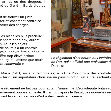
s armes ou des drogues, il
hé de 3 à 6 milliards d’euros
it de trouver un juste
utter efficacement contre ce
imposer des charges
 les biens les plus précieux,
ienneté et de prix, auront
n. Tous les objets
le soumis à un contrôle,
 valeur devra être supérieure
ffre trop élevé estime
Le règlement s’est heurté aux intérê
bourg, qui affirme que seule
de l’art, qui a affiché une croissance
era concernée »
.
Delépine
a Maria (S&D, sociaux démocrates) a fait de l’uniformité des contrô
: éviter qu’un importateur choisisse un pays plutôt qu’un autre, sachant
le règlement ne fait pas pour autant l’unanimité. L’eurodéputé britann
reusement opposé au texte. Il craint qu’après le Brexit, ces nouvelles r
ant la vente d’œuvres d’art à des clients européens.