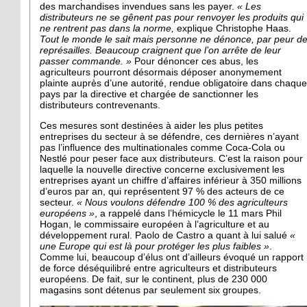
des marchandises invendues sans les payer.
« Les
distributeurs ne se gênent pas pour renvoyer les produits qui
ne rentrent pas dans la norme,
explique Christophe Haas.
Tout le monde le sait mais personne ne dénonce, par peur d
représailles. Beaucoup craignent que l’on arrête de leur
passer commande. »
Pour dénoncer ces abus, les
agriculteurs pourront désormais déposer anonymement
plainte auprès d’une autorité, rendue obligatoire dans chaque
pays par la directive et chargée de sanctionner les
distributeurs contrevenants.
Ces mesures sont destinées à aider les plus petites
entreprises du secteur à se défendre, ces dernières n’ayant
pas l’influence des multinationales comme Coca-Cola ou
Nestlé pour peser face aux distributeurs. C’est la raison pour
laquelle la nouvelle directive concerne exclusivement les
entreprises ayant un chiffre d’affaires inférieur à 350 millions
d’euros par an, qui représentent 97 % des acteurs de ce
secteur.
« Nous voulons défendre 100 % des agriculteurs
européens »
, a rappelé dans l’hémicycle le 11 mars Phil
Hogan, le commissaire européen à l’agriculture et au
développement rural. Paolo de Castro a quant à lui salué
«
une Europe qui est là pour protéger les plus faibles »
.
Comme lui, beaucoup d’élus ont d’ailleurs évoqué un rapport
de force déséquilibré entre agriculteurs et distributeurs
européens. De fait, sur le continent, plus de 230 000
magasins sont détenus par seulement six groupes.