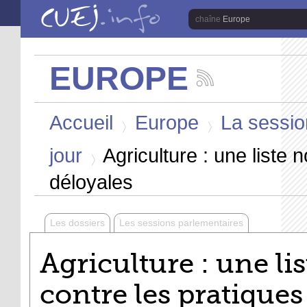
Aller au contenu principal
Europe
EUROPE
Suivez
les
Vous êtes ici
actualités
Accueil
Europe
La sessio
de
la
>
>
chaîne
jour
Agriculture : une liste 
Europe
>
déloyales
Les dossiers
Les sessions parlementaires
Agriculture : une lis
contre les pratiques