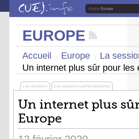
Aller au contenu principal
Europe
EUROPE
Suivez
les
Vous êtes ici
actualités
Accueil
Europe
La session
de
la
>
>
chaîne
Un internet plus sûr pour les
Europe
Les dossiers
Les sessions parlementaires
Un internet plus sûr
Europe