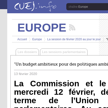
Aller au contenu principal
Europe
EUROPE
Suivez
les
Vous êtes ici
actualités
Accueil
Europe
La session de février 2020 au jour le jour
"
de
>
>
>
la
chaîne
Les dossiers
Les sessions parlementaires
Europe
"Un budget ambitieux pour des politiques ambi
13
février
2020
La Commission et le
mercredi 12 février, 
terme de l’Union