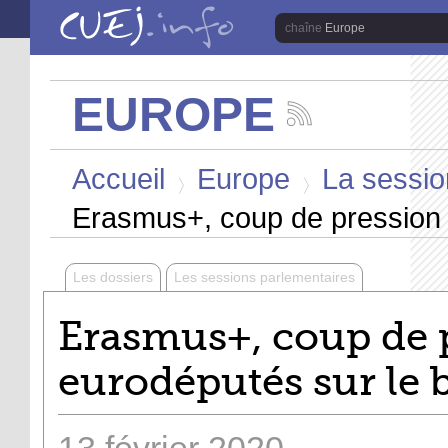
Aller au contenu principal
Europe
EUROPE
Suivez
les
Vous êtes ici
actualités
Accueil
Europe
La session
de
la
>
>
chaîne
Erasmus+, coup de pression 
Europe
Les dossiers
Les sessions parlementaires
Erasmus+, coup de 
eurodéputés sur le 