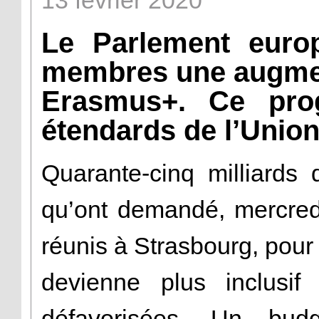
13
février
2020
Le Parlement euro
membres une augmen
Erasmus+. Ce pro
étendards de l’Unio
Quarante-cinq milliards
qu’ont demandé, mercredi
réunis à Strasbourg, po
devienne plus inclusif 
défavorisées. Un budg