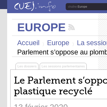
Aller au contenu principal
Europe
EUROPE
Suivez
les
Vous êtes ici
actualités
Accueil
Europe
La session
de
la
>
>
chaîne
Parlement s’oppose au plomb 
Europe
Les dossiers
Les sessions parlementaires
Le Parlement s’oppo
plastique recyclé