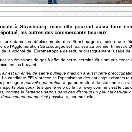
recule à Strasbourg, mais elle pourrait aussi faire so
 dépollué, les autres des commerçants heureux.
voiture dans les déplacements des Strasbourgeois, selon une é
de l'Agglomération Strasbourgeoise) réalisée au premier trimestre 20
 de la volonté de l’Eurométropole de réduire drastiquement l’usage de la
nuer les émissions de gaz à effet de serre, certains élus ont pris consc
aisé, moins bruyant.
 l’air est un enjeu de santé publique mais on a aussi cette préoccupatio
 La candidate EELV préconise l’optimisation des parkings existants to
Des parkings
« nouvelle génération »
qui permettent de stationner sa voi
transports plus doux, tels que le vélo ou le tramway comme c’est le cas
tures, comme je l’entends parfois dans des discours un peu caricaturaux
e déplacement quand c’est possible »
, poursuit-elle.