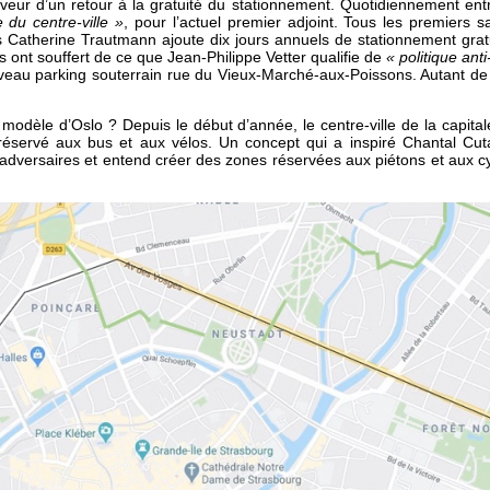
veur d’un retour à la gratuité du stationnement. Quotidiennement ent
e du centre-ville »
, pour l’actuel premier adjoint. Tous les premiers
 Catherine Trautmann ajoute dix jours annuels de stationnement gratui
 ont souffert de ce que Jean-Philippe Vetter qualifie de
« politique anti
uveau parking souterrain rue du Vieux-Marché-aux-Poissons. Autant de 
u modèle d’Oslo ? Depuis le début d’année, le centre-ville de la capita
réservé aux bus et aux vélos. Un concept qui a inspiré Chantal Cutaj
adversaires et entend créer des zones réservées aux piétons et aux cy