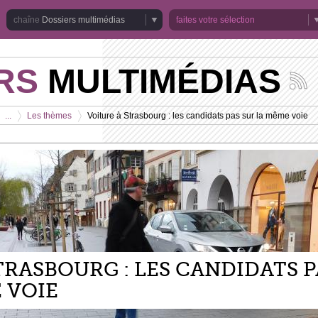
Dossiers multimédias
faites votre sélection
RS
MULTIMÉDIAS
Suivez
les
actuali
...
Les thèmes
Voiture à Strasbourg : les candidats pas sur la même voie
de
>
>
la
chaîne
Dossie
multim
TRASBOURG : LES CANDIDATS P
 VOIE