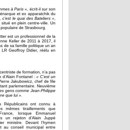
ammes à Paris »
, écrit-il sur son
 énarque et ex apparatchik du
 c’est le quai des Bateliers »
,
itué en plein centre-ville. Un
 populaire de Strasbourg.
ter est un professionnel de la
enne Keller de 2011 à 2017, il
s de sa famille politique un an
n LR Geoffroy Didier, réélu en
 centriste de formation, n’a pas
e d’Alain Fontanel :
« C’est un
ierre Jakubowicz, chef de file
istant parlementaire. Neuvième
es gens comme Jean-Philippe
re que lui ».
s Républicains ont connu à
es mêmes tiraillements que
France, lorsque Emmanuel
s un rejeton d’Alain Juppé
r ministre. Devant l’hymen
ait au conseil municipal entre