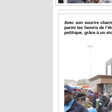
Avec son sourire charme
parmi les favoris de l’é
politique, grâce à un sto