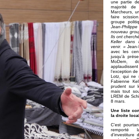
une partie de
majorité de
Marcheurs, u
faire scissi
groupe polit
Jean-Philipp
nouveau grou
Ils ont cherc
Keller dans 
venir. »
Jean-P
avec les cent
jusqu’à prés
MoDem, do
applaudissen
l’exception de
Lotz, qui ne
Fabienne Kel
prudent sur l
mais tout so
LREM de Schil
8 mars.
Une liste c
la droite loca
C’est pourtan
remporté l
d’investiture