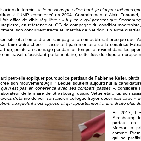
sacien du terroir :
« Je ne viens pas d’en haut, je n’ai pas fait mes g
ilitant à l’UMP, commencé en 2004. Contrairement à Alain Fontanel,
i fait office de cible régulière :
« Il y en a qui pensent que Strasbourg,
Hautepierre, en référence au QG de campagne du candidat macroniste, s
ment, son concurrent tracte au marché de Neudorf, un autre quartier
 son site et à l’entendre en campagne, on en oublierait presque que Vet
 sait faire autre chose : assistant parlementaire de la sénatrice Fabi
tart-up, pointe au chômage pendant un temps, et revient dans les jupon
uve un travail d’assistant parlementaire, cette fois du député europée
parti peut-elle expliquer pourquoi ce partisan de Fabienne Keller, plutôt
a créé son mouvement Agir ? Lequel soutient aujourd’hui la candidatur
e qui n’est pas en cohérence avec ses combats passés »
, considère P
llaborateur de la maire de Strasbourg, quand Vetter était, lui, son ass
ubowicz s’étonne de voir son ancien collègue frayer désormais avec
« d
t, auxquels il s’est opposé et qui appartiennent à une droite plus du
En 2017, Le
Strasbourg l
partout en 
Macron a pri
comme Premie
qui se profil