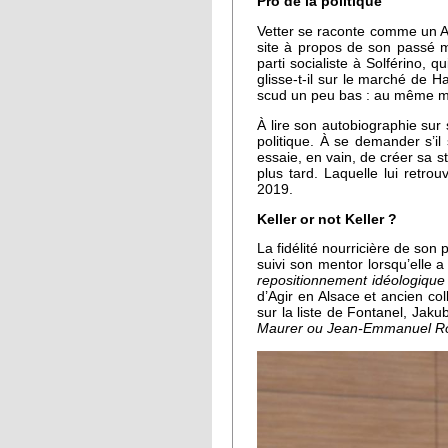
Pro de la politique
Vetter se raconte comme un Al
site à propos de son passé m
parti socialiste à Solférino, qu
glisse-t-il sur le marché de 
scud un peu bas : au même mo
À lire son autobiographie sur
politique. À se demander s’il
essaie, en vain, de créer sa s
plus tard. Laquelle lui retro
2019.
Keller or not Keller ?
La fidélité nourricière de son 
suivi son mentor lorsqu’elle 
repositionnement idéologiqu
d’Agir en Alsace et ancien co
sur la liste de Fontanel, Jak
Maurer ou Jean-Emmanuel Rober