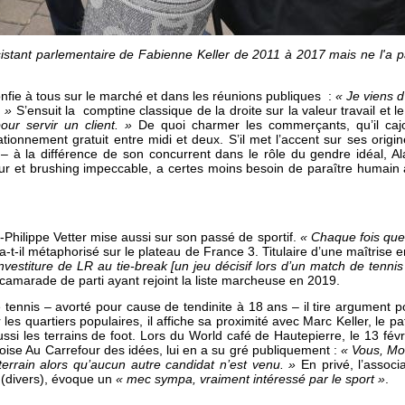
sistant parlementaire de Fabienne Keller de 2011 à 2017 mais ne l'a p
onfie à tous sur le marché et dans les réunions publiques :
« Je viens d
. »
S’ensuit la comptine classique de la droite sur la valeur travail et l
our servir un client. »
De quoi charmer les commerçants, qu’il ca
ionnement gratuit entre midi et deux. S’il met l’accent sur ses origine
 – à la différence de son concurrent dans le rôle du gendre idéal, A
eur et brushing impeccable, a certes moins besoin de paraître humain
-Philippe Vetter mise aussi sur son passé de sportif.
« Chaque fois que 
 a-t-il métaphorisé sur le plateau de France 3. Titulaire d’une maîtrise
’investiture de LR au tie-break [un jeu décisif lors d’un match de tenn
camarade de parti ayant rejoint la liste marcheuse en 2019.
tennis – avorté pour cause de tendinite à 18 ans – il tire argument po
es quartiers populaires, il affiche sa proximité avec Marc Keller, le 
ssi les terrains de foot. Lors du World café de Hautepierre, le 13 févri
oise Au Carrefour des idées, lui en a su gré publiquement :
« Vous, Mo
 terrain alors qu’aucun autre candidat n’est venu. »
En privé, l’associat
 (divers), évoque un
« mec sympa, vraiment intéressé par le sport »
.