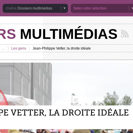
Dossiers multimédias
faites votre sélection
RS
MULTIMÉDIAS
Suivez
les
actuali
...
Les gens
Jean-Philippe Vetter, la droite idéale
de
>
>
la
chaîne
Dossie
multim
PE VETTER, LA DROITE IDÉALE