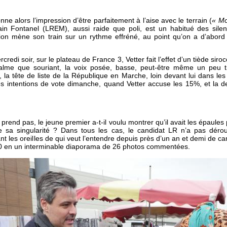
 alors l’impression d’être parfaitement à l’aise avec le terrain (
« Mo
ain Fontanel (LREM), aussi raide que poli, est un habitué des sile
tion mène son train sur un rythme effréné, au point qu’on a d’abord i
redi soir, sur le plateau de France 3, Vetter fait l’effet d’un tiède sirocc
calme que souriant, la voix posée, basse, peut-être même un peu tr
 la tête de liste de la République en Marche, loin devant lui dans les
es intentions de vote dimanche, quand Vetter accuse les 15%, et la de
end pas, le jeune premier a-t-il voulu montrer qu’il avait les épaules p
de sa singularité ? Dans tous les cas, le candidat LR n’a pas déroul
tant les oreilles de qui veut l’entendre depuis près d’un an et demi de 
2020 en un interminable diaporama de 26 photos commentées.