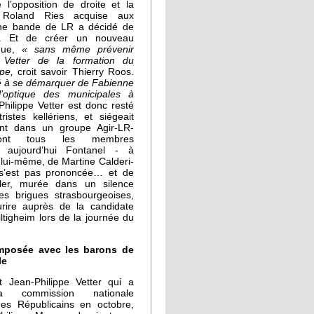
 l’opposition de droite et la
 Roland Ries acquise aux
ne bande de LR a décidé de
on. Et de créer un nouveau
ique,
« sans même prévenir
e Vetter de la formation du
pe,
croit savoir Thierry Roos.
hé à se démarquer de Fabienne
l’optique des municipales à
hilippe Vetter est donc resté
ristes kellériens, et siégeait
ent dans un groupe Agir-LR-
nt tous les membres
t aujourd’hui Fontanel - à
 lui-même, de Martine Calderi-
 s’est pas prononcée… et de
ler, murée dans un silence
es brigues strasbourgeoises,
urire auprès de la candidate
tigheim lors de la journée du
omposée avec les barons de
le
t Jean-Philippe Vetter qui a
a commission nationale
 des Républicains en octobre,