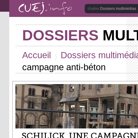
Aller au contenu principal
Dossiers multimédias
DOSSIERS
MULT
Vous êtes ici
Accueil
Dossiers multimédi
>
campagne anti-béton
SCHILICK, UNE CAMPAGN