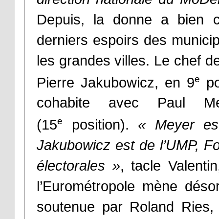
Depuis, la donne a bien c
derniers espoirs des munic
les grandes villes. Le chef d
e
Pierre Jakubowicz, en 9
pos
cohabite avec Paul Me
e
(15
position).
« Meyer es
Jakubowicz est de l’UMP, Fo
électorales »
, tacle Valenti
l’Eurométropole mène déso
soutenue par Roland Ries,