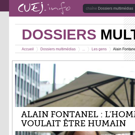
Aller au contenu principal
Dossiers multimédias
DOSSIERS
MULT
Vous êtes ici
Accueil
Dossiers multimédias
...
Les gens
Alain Fontane
>
>
>
>
ALAIN FONTANEL : L'HOM
VOULAIT ÊTRE HUMAIN