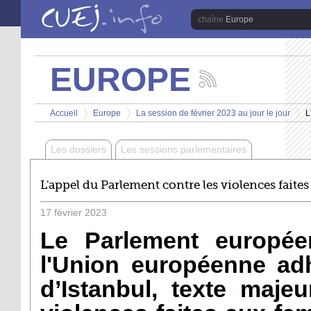
Aller au contenu principal
Europe
EUROPE
Suivez
les
Vous êtes ici
actualités
Accueil
Europe
La session de février 2023 au jour le jour
L
de
>
>
>
la
chaîne
Les dossiers
Les sessions parlementaires
Europe
L'appel du Parlement contre les violences fait
17
février
2023
Le Parlement europée
l'Union européenne adh
d’Istanbul, texte majeu