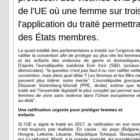
de l’UE où une femme sur trois
l'application du traité permettr
des États membres.
La quasi-totalité des parlementaires a insisté sur l’urgence d
ratifier la convention afin de protéger au plus vite les femme
et les enfants des violences de genre et domestiques
D’après l’eurodéputée suédoise Evin Incir (S&D, sociaux
démocrates),
“la question n’est pas faut-il ou non ratifier cett
convention, mais dans quel délai ? Les femmes et les filles n
peuvent plus tolérer notre inertie”
. L’eurodéputée grecqu
Elissavet Vozemberg-Vrionidi (PPE, droite) estime que l
traité est
“l’ensemble législatif le plus complet qui permet au
femmes de vivre sans violence dans l’Union européenne e
au-delà”
.
Une ratification urgente pour protéger femmes et
enfants
Si l’UE a signé le traité en 2017, la ratification en son no
n’est toujours pas réalisée. En cause : six pays (Bulgarie
Hongrie, Lettonie, Lituanie, République Tchèque, Slovaquie
qui s’y refusent. Mardi, à la grande majorité, les eurodéputé