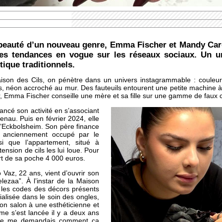
e beauté d’un nouveau genre, Emma Fischer et Mandy Ca
des tendances en vogue sur les réseaux sociaux. Un un
tique traditionnels.
ison des Cils, on pénètre dans un univers instagrammable : couleurs
s, néon accroché au mur. Des fauteuils entourent une petite machine à
r, Emma Fischer conseille une mère et sa fille sur une gamme de faux c
ncé son activité en s’associant
enau. Puis en février 2024, elle
e d’Eckbolsheim. Son père finance
al, anciennement occupé par le
si que l’appartement, situé à
ension de cils les lui loue. Pour
rt de sa poche 4 000 euros.
Vaz, 22 ans, vient d’ouvrir son
ezaa”. À l’instar de la Maison
d les codes des décors présents
ialisée dans le soin des ongles,
son salon à une esthéticienne et
e s’est lancée il y a deux ans
t, je me demandais comment ça