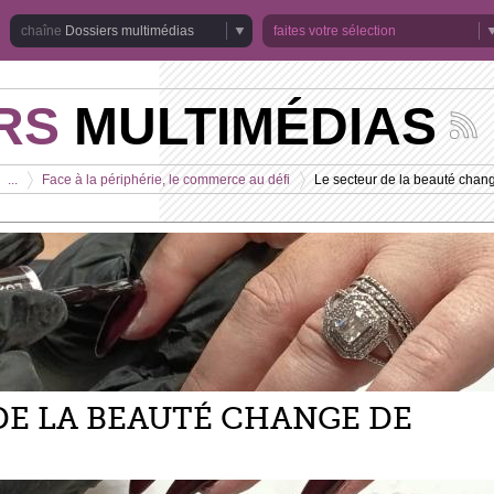
Dossiers multimédias
faites votre sélection
RS
MULTIMÉDIAS
Suivez
les
actuali
...
Face à la périphérie, le commerce au défi
Le secteur de la beauté chan
de
>
>
la
chaîne
Dossie
multim
DE LA BEAUTÉ CHANGE DE