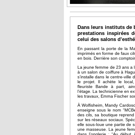
Dans leurs instituts d
prestations inspirées 
celui des salons d’esthé
En passant la porte de la Ma
imprimés en forme de faux cil
en bois. Derrière son comptoi
La jeune femme de 23 ans a la
à un salon de coiffure à Hagu
s’installe dans le centre-vill
le projet. Il achète le loc
fleuriste Bande à part, ain
l’étage. La technicienne en ext
les travaux, Emma Fischer so
À Wolfisheim, Mandy Cardoso 
enseigne sous le nom “MCBel
des cils, sa boutique repren
sur les réseaux sociaux. Spéc
elle sous-loue une partie de 
une masseuse. La jeune femm
dans l’onglerie : “Au débu