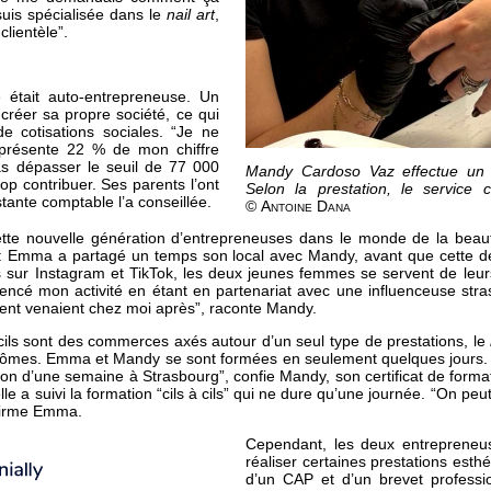
 suis spécialisée dans le
nail art
,
clientèle”.
 était auto-entrepreneuse. Un
 créer sa propre société, ce qui
e cotisations sociales. “Je ne
eprésente 22 % de mon chiffre
 pas dépasser le seuil de 77 000
Mandy Cardoso Vaz effectue un r
op contribuer. Ses parents l’ont
Selon la prestation, le service
tante comptable l’a conseillée.
© Antoine Dana
e nouvelle génération d’entrepreneuses dans le monde de la beauté
: Emma a partagé un temps son local avec Mandy, avant que cette 
 sur Instagram et TikTok, les deux jeunes femmes se servent de leurs 
mencé mon activité en étant en partenariat avec une influenceuse stras
ivaient venaient chez moi après”, raconte Mandy.
ils sont des commerces axés autour d’un seul type de prestations, le
plômes. Emma et Mandy se sont formées en seulement quelques jours.
mation d’une semaine à Strasbourg”, confie Mandy, son certificat de form
 a suivi la formation “cils à cils” qui ne dure qu’une journée. “On peu
ffirme Emma.
Cependant, les deux entrepreneu
réaliser certaines prestations esthé
d’un CAP et d’un brevet profession