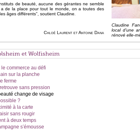
 instituts de beauté, aucune des gérantes ne semble
y a de la place pour tout le monde, on a toutes des
 des âges différents”, soutient Claudine.
Claudine Fanc
local d’une a
Chloé Laurent et Antoine Dana
rénové elle-m
lsheim et Wolfisheim
, le commerce au défi
pain sur la planche
ne ferme
retrouve sans pression
 beauté change de visage
ossible ?
imité à la carte
aisir sans rougir
sent à deux temps
 campagne s'émousse