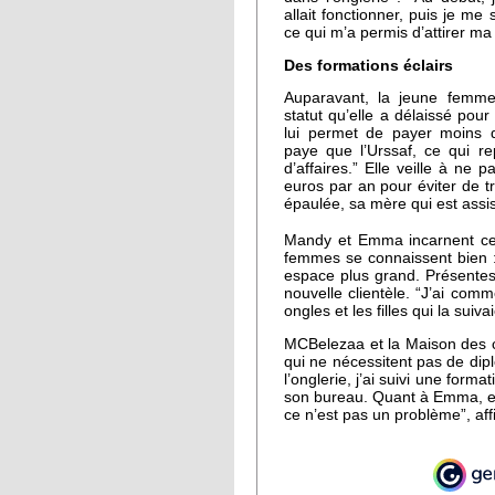
allait fonctionner, puis je me
ce qui m’a permis d’attirer ma 
Des formations éclairs
Auparavant, la jeune femme
statut qu’elle a délaissé pour
lui permet de payer moins d
paye que l’Urssaf, ce qui r
d’affaires.” Elle veille à ne
euros par an pour éviter de tr
épaulée, sa mère qui est assis
Mandy et Emma incarnent cett
femmes se connaissent bien 
espace plus grand. Présentes
nouvelle clientèle. “J’ai com
ongles et les filles qui la su
MCBelezaa et la Maison des c
qui ne nécessitent pas de di
l’onglerie, j’ai suivi une for
son bureau. Quant à Emma, elle
ce n’est pas un problème”, a