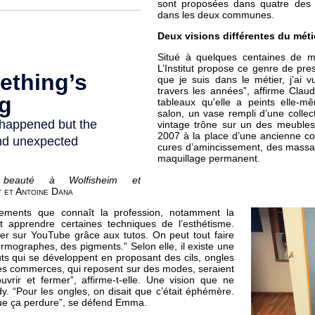
sont proposées dans quatre des c
dans les deux communes.
Deux visions différentes du mét
Situé à quelques centaines de m
L’Institut propose ce genre de pres
que je suis dans le métier, j’ai vu
travers les années”, affirme Claud
tableaux qu'elle a peints elle-
salon, un vase rempli d’une collec
vintage trône sur un des meuble
2007 à la place d’une ancienne co
cures d’amincissement, des massa
maquillage permanent.
 beauté à Wolfisheim et
 et Antoine Dana
gements que connaît la profession, notamment la
ut apprendre certaines techniques de l’esthétisme.
mer sur YouTube grâce aux tutos. On peut tout faire
ermographes, des pigments.” Selon elle, il existe une
ituts qui se développent en proposant des cils, ongles
Ces commerces, qui reposent sur des modes, seraient
vrir et fermer”, affirme-t-elle. Une vision que ne
 “Pour les ongles, on disait que c’était éphémère.
que ça perdure”, se défend Emma.