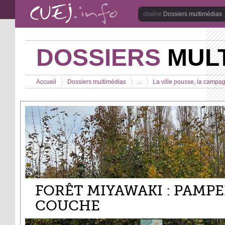
Aller au contenu principal
Dossiers multimédias
DOSSIERS
MULT
Vous êtes ici
Accueil
Dossiers multimédias
...
La ville pousse, la camp
>
>
>
FORÊT MIYAWAKI : PAMP
COUCHE