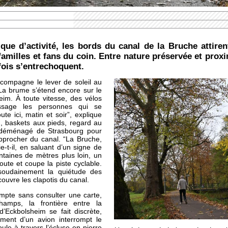
que d’activité, les bords du canal de la Bruche attiren
familles et fans du coin. Entre nature préservée et proxi
fois s’entrechoquent.
compagne le lever de soleil au
La brume s’étend encore sur le
heim. À toute vitesse, des vélos
passage les personnes qui se
te ici, matin et soir”, explique
, baskets aux pieds, regard au
a déménagé de Strasbourg pour
approcher du canal. “La Bruche,
ie-t-il, en saluant d’un signe de
ntaines de mètres plus loin, un
oute et coupe la piste cyclable.
soudainement la quiétude des
ouvre les clapotis du canal.
mpte sans consulter une carte,
amps, la frontière entre la
Eckbolsheim se fait discrète,
ment d’un avion interrompt le
ule à travers l’écluse en pierre