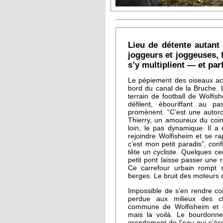
Lieu de détente autant 
joggeurs et joggeuses, 
s’y multiplient — et par
Le pépiement des oiseaux ac
bord du canal de la Bruche. 
terrain de football de Wolfis
défilent, ébouriffant au 
promènent. “C’est une autorou
Thierry, un amoureux du coin
loin, le pas dynamique. Il 
rejoindre Wolfisheim et se r
c’est mon petit paradis”, conf
tête un cycliste. Quelques ce
petit pont laisse passer une r
Ce carrefour urbain rompt 
berges. Le bruit des moteurs c
Impossible de s’en rendre co
perdue aux milieux des ch
commune de Wolfisheim et d’
mais la voilà. Le bourdonne
grondement de l’eau qui s’éco