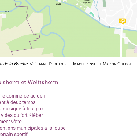
al de la Bruche.
© Jeanne Derieux - Le Magueresse et Marion Guédot
lsheim et Wolfisheim
, le commerce au défi
sent à deux temps
la musique à tout prix
 vides du fort Kléber
ement vôtre
ventions municipales à la loupe
rrain sportif