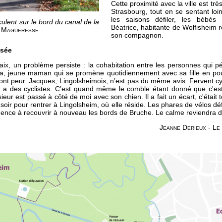
Cette proximité avec la ville est tr
Strasbourg, tout en se sentant loin 
les saisons défiler, les bébés 
rculent sur le bord du canal de la
Béatrice, habitante de Wolfisheim 
e Magueresse
son compagnon.
ssée
ix, un problème persiste : la cohabitation entre les personnes qui péd
na, jeune maman qui se promène quotidiennement avec sa fille en pouss
 font peur. Jacques, Lingolsheimois, n’est pas du même avis. Fervent cycl
y a des cyclistes. C’est quand même le comble étant donné que c'est 
sieur est passé à côté de moi avec son chien. Il a fait un écart, c'était 
 soir pour rentrer à Lingolsheim, où elle réside. Les phares de vélos déf
mence à recouvrir à nouveau les bords de Bruche. Le calme reviendra d’
Jeanne Derieux - L