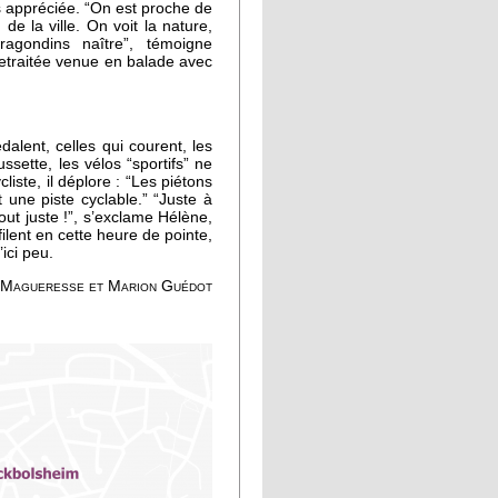
ès appréciée. “On est proche de
de la ville. On voit la nature,
ragondins naître”, témoigne
retraitée venue en balade avec
alent, celles qui courent, les
ette, les vélos “sportifs” ne
iste, il déplore : “Les piétons
une piste cyclable.” “Juste à
tout juste !”, s’exclame Hélène,
ilent en cette heure de pointe,
ici peu.
e Magueresse et Marion Guédot