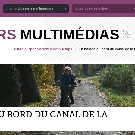
Dossiers multimédias
faites votre sélection
RS
MULTIMÉDIAS
Suivez
les
actuali
...
Culture et sport valsent à deux temps
En balade au bord du canal de la
de
>
>
la
chaîne
Dossie
multim
U BORD DU CANAL DE LA