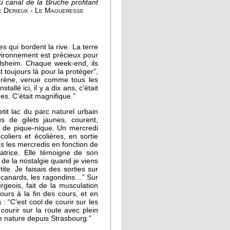
u canal de la Bruche profitant
e Derieux - Le Magueresse
 qui bordent la rive. La terre
vironnement est précieux pour
lsheim. Chaque week-end, ils
 toujours là pour la protéger”,
 d’Irène, venue comme tous les
llé ici, il y a dix ans, c'était
es. C'était magnifique.”
tit lac du parc naturel urbain
s de gilets jaunes, courent,
s de pique-nique. Un mercredi
oliers et écolières, en sortie
us les mercredis en fonction de
matrice. Elle témoigne de son
de la nostalgie quand je viens
tite. Je faisais des sorties sur
s canards, les ragondins…” Sur
geois, fait de la musculation
jours à la fin des cours, et en
g : “C'est cool de courir sur les
ourir sur la route avec plein
de nature depuis Strasbourg.”