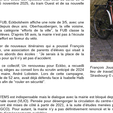
e 15 novembre 2025, du tram Ouest et de sa nouvelle
 FUB, Eckbolsheim affiche une note de 3/5, avec une
epuis deux ans. Oberhausbergen, la ville voisine,
catégorie “efforts de la ville”, la FUB classe la
ves. D’après 58 avis, la mairie n’est pas à l’écoute
effort en faveur du vélo.
er de nouveaux itinéraires qui a poussé François
, une association de parents d’élèves qui visait à
les abords des écoles : “Je serais à la place de la
s pour qu’il n’y ait pas d’accident.
e ce collectif, Un renouveau pour Eckbo, a recueilli
François Jou
q sièges au conseil lors du scrutin anticipé de 2024
lieu de trava
 maire, André Lobstein. Lors de cette campagne,
Strasbourg
© 
le de 52 ans, avait déjà défendu face à Isabelle Halb
 afin de “rouler en sécurité”.
 l’EMS est indispensable mais le dialogue avec la mairie est bloqué de
nale ouest (VLIO). Pensée pour désengorger la circulation du centre-v
 ont été mises de côté à partir de 2021, à la suite d’études menées p
CO). Pour autant, la mairie n’y a pas définitivement renoncé et le