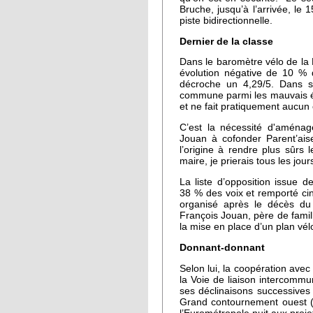
Bruche, jusqu’à l’arrivée, l
piste bidirectionnelle.
Dernier de la classe
Dans le baromètre vélo de la
évolution négative de 10 % d
décroche un 4,29/5. Dans sa 
commune parmi les mauvais élè
et ne fait pratiquement aucun 
C’est la nécessité d'aménag
Jouan à cofonder Parent’aise
l’origine à rendre plus sûrs 
maire, je prierais tous les jour
La liste d’opposition issue d
38 % des voix et remporté cin
organisé après le décès du
François Jouan, père de famil
la mise en place d’un plan vélo
Donnant-donnant
Selon lui, la coopération avec
la Voie de liaison intercommu
ses déclinaisons successives
Grand contournement ouest (G