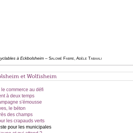
clables à Eckbolsheim
–
Salomé Fabre, Adèle Tabaali
lsheim et Wolfisheim
, le commerce au défi
sent à deux temps
 campagne s'émousse
ves, le béton
 près des champs
ur les crapauds verts
ste pour les municipales