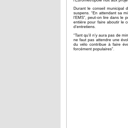
l’Eurométropole nuit aux pro
Durant le conseil municipal 
suspens. “En attendant sa mi
l’EMS”, peut-on lire dans le
entière pour faire aboutir l
d’entretiens.
“Tant qu’il n’y aura pas de min
ne faut pas attendre une évo
du vélo contribue à faire év
forcément populaires”.