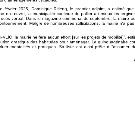
jets d’aménagements cyclables.
de février 2025, Dominique Ritleng, le premier adjoint, a estimé que 
se en œuvre, la municipalité continue de pallier au mieux les tergive
 procès verbal. Dans le magazine communal de septembre, la maire écr
e contournement. Malgré de nombreuses sollicitations, la mairie n’a p
i-VLIO, la mairie ne fera aucun effort [sur les projets de mobilité]”, est
lution drastique des habitudes pour aménager. Le quinquagénaire co
oluer mentalités et pratiques. Sa liste est ainsi prête à “assumer 
S