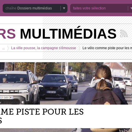
Dossiers multimédias
faites votre sélection
RS
MULTIMÉDIAS
Suivez
les
actuali
...
La ville pousse, la campagne s'émousse
Le vélo comme piste pour les 
de
>
>
la
chaîne
Dossie
multim
ME PISTE POUR LES
S