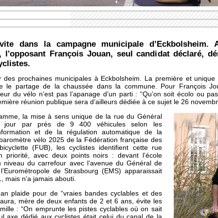
nvite dans la campagne municipale d’Eckbolsheim. A
, l'opposant François Jouan, seul candidat déclaré, d
clistes.
r des prochaines municipales à Eckbolsheim. La première et unique 
se le partage de la chaussée dans la commune. Pour François Joua
eur du vélo n’est pas l’apanage d’un parti : “Qu’on soit écolo ou pas, 
emière réunion publique sera d’ailleurs dédiée à ce sujet le 26 novemb
ramme, la mise à sens unique de la rue du Général
e jour par près de 9 400 véhicules selon les
formation et de la régulation automatique de la
le baromètre vélo 2025 de la Fédération française des
cyclette (FUB), les cyclistes identifient cette rue
riorité, avec deux points noirs : devant l’école
au niveau du carrefour avec l’avenue du Général de
 l’Eurométropole de Strasbourg (EMS) apparaissait
, mais n’a jamais abouti.
an plaide pour de “vraies bandes cyclables et des
Laura, mère de deux enfants de 2 et 6 ans, évite les
mille : “On emprunte les pistes cyclables où on sait
ul axe dédié aux cyclistes était celui du canal de la