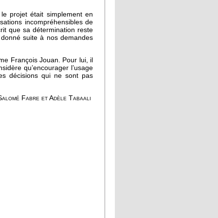
le projet était simplement en
rsations incompréhensibles de
it que sa détermination reste
as donné suite à nos demandes
ime François Jouan. Pour lui, il
nsidère qu’encourager l’usage
des décisions qui ne sont pas
alomé Fabre et Adèle Tabaali