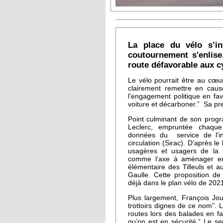
La place du vélo s’i
coutournement s'enlise
route défavorable aux cy
Le vélo pourrait être au cœu
clairement remettre en cau
l’engagement politique en fav
voiture et décarboner.” Sa pr
Point culminant de son prog
Leclerc, empruntée chaqu
données du service de l'in
circulation (Sirac). D’après 
usagères et usagers de la bi
comme l’axe à aménager en p
élémentaire des Tilleuls et 
Gaulle. Cette proposition de
déjà dans le plan vélo de 2021
Plus largement, François Jou
trottoirs dignes de ce nom”. 
routes lors des balades en fa
qu’on est en sécurité.” Le se