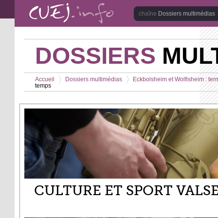
Aller au contenu principal
Dossiers multimédias
DOSSIERS
MULT
Vous êtes ici
Accueil
Dossiers multimédias
Eckbolsheim et Wolfisheim : term
temps
>
>
CULTURE ET SPORT VALS