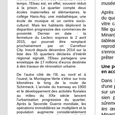
La recherche d'emploi
musée
temps, l'Elsau est, en effet, souvent réduit
autour d'un café
à la prison.
deux
Le quartier compte
Après 
écoles maternelles et élémentaires, le
collège Hans-Arp, une médiathèque, une
du qua
17 septembre 2015
école de musique et un centre socio-
vitre 
culturel. Mais l
es habitants déplorent la
Notre sélection pour les
fille q
disparition progressive des commerces de
Journées du patrimoine
proximité. Dernier en date : la
Minar
à l'Elsau et la Montagne-
fermeture du Leclerc express le 2 avril
table
Verte
2015, qui pourrait être remplacé
reprod
prochainement par un Carrefour
City. Inscrit depuis décembre 2014 sur la
s'enro
16 septembre 2015
liste des 55 quartiers déclarés d'intérêt
prêter
Un camping adepte du
régional signalé, l'Elsau partagera une
enveloppe de 17 millions d'euros destinée
bon voisinage
Une pe
à des travaux de rénovation urbaine.
en ac
De l'autre côté de l'Ill, au nord et à
15 septembre 2015
l'ouest, la Montagne-Verte s'étire sur trois
Dans l
Dons records à Emmaüs
kilomètres le long de la route de
d'une 
Schirmeck. L'arrivée du tramway en 1900
en faveur des réfugiés
e développement des activités fluviales
sur un
et l
au milieu du XXe siècle
lancent
sien 
l'urbanisation progressive du quartier.
26 septembre 2014
sûreme
Après la Seconde Guerre mondiale, les
Des cours de vélo pour
opérations immobilières se multiplient et la
les œu
favoriser l'insertion
population augmente considérablement
Minar