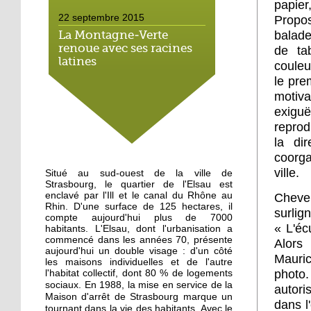
papier
22 septembre 2015
Propo
balade
La Montagne-Verte
renoue avec ses racines
de ta
latines
couleu
le pre
22 septembre 2015
motiva
Un Carrefour Contact à
exigu
l'Elsau courant automne
reprod
la di
coorga
19 septembre 2015
ville.
Situé au sud-ouest de la ville de
A l'Elsau, une balade
Strasbourg, le quartier de l'Elsau est
haute en couleur
enclavé par l'Ill et le canal du Rhône au
Cheveu
Rhin. D'une surface de 125 hectares, il
surli
compte aujourd'hui plus de 7000
18 septembre 2015
« L'éc
habitants. L'Elsau, dont l'urbanisation a
commencé dans les années 70, présente
A Emmaüs Montagne-
Alors 
aujourd'hui un double visage : d'un côté
Verte, le tri s'organise
Mauric
les maisons individuelles et de l'autre
pour les migrants
photo.
l'habitat collectif, dont 80 % de logements
En 1988, la mise en service de la
sociaux.
autori
Maison d'arrêt de Strasbourg marque un
18 septembre 2015
dans l
tournant dans la vie des habitants. Avec le