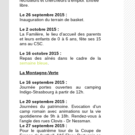
recruteurs et chercheurs d'emploi. Entrée
20 octobre 2011
libre.
Armée du Salut : des
Le 26 septembre 2015 :
animations de quartier
Inauguration du terrain de basket.
teintées de prosélytisme
Le 2 octobre 2015 :
La Familère, le lieu d'accueil des parents
20 octobre 2011
et leurs enfants de 0 à 6 ans, fête ses 15
Ces recettes qui n'ont pas
ans au CSC.
pris une ride
Le 16 octobre 2015 :
Repas des aînés dans le cadre de la
semaine bleue
18 octobre 2011
.
Le chemin du
La Montagne-Verte
Kammerfeld fait peau
neuve
Le 16 septembre 2015 :
Journée portes ouvertes au camping
Indigo-Strasbourg à partir de 12h.
18 octobre 2011
Le 20 septembre 2015 :
150 à 200 logements
Journées du patrimoine. Evocation d'un
prévus sur l'ex-site
camp romain avec animations sur la vie
Danone
quotidienne de 9h à 18h. Rendez-vous à
l'angle des rues Clovis - Dr Nessman.
Le 27 septembre 2015 :
18 octobre 2011
Pour le quatrième tour de la Coupe de
Voiture contre scooter :