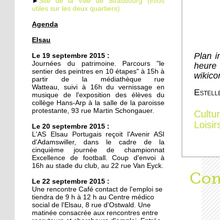
►
Site de la Ville de Strasbourg (infos
utiles sur les deux quartiers)
Agenda
19 septembre 2014
Elsau
Le TJP à l'Elsau : Des
nouvelles des vieilles
Plan i
Le 19 septembre 2015 :
Journées du patrimoine. Parcours "le
heure 
sentier des peintres en 10 étapes" à 15h à
wikic
18 septembre 2014
partir de la médiathèque rue
Watteau, suivi à 16h du vernissage en
Un nouveau mirador à la
Estell
musique de l'exposition des élèves du
prison de Strasbourg
collège Hans-Arp à la salle de la paroisse
protestante, 93 rue Martin Schongauer.
Cultu
Loisir
27 octobre 2011
Le 20 septembre 2015 :
L'AS Elsau Portugais reçoit l'Avenir ASI
Des locataires à l'abandon
d'Adamswiller, dans le cadre de la
cinquième journée de championnat
Excellence de football. Coup d'envoi à
16h au stade du club, au 22 rue Van Eyck.
20 octobre 2011
Aff
Com
Le 22 septembre 2015 :
L'étrange enclave
Une rencontre Café contact de l'emploi se
lingolsheimoise dans la
tiendra de 9 h à 12 h au Centre médico
Montagne Verte
social de l'Elsau, 8 rue d'Ostwald. Une
matinée consacrée aux rencontres entre