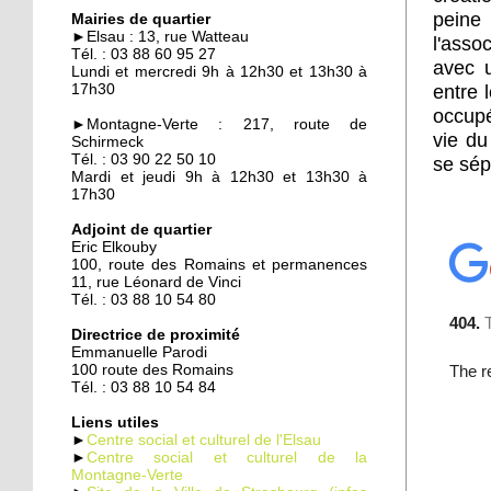
Quand les employeurs
peine
Mairies de quartier
viennent chercher les
►Elsau : 13, rue Watteau
l'asso
chômeurs
Tél. : 03 88 60 95 27
avec u
Lundi et mercredi 9h à 12h30 et 13h30 à
entre 
17h30
23 septembre 2014
occupé
►Montagne-Verte : 217, route de
Un demi-siècle à l'Elsau
vie du
Schirmeck
Tél. : 03 90 22 50 10
se sép
Mardi et jeudi 9h à 12h30 et 13h30 à
17h30
22 septembre 2014
Adjoint de quartier
Familles rurales veut
Eric Elkouby
casser l'isolement des
100, route des Romains et permanences
seniors
11, rue Léonard de Vinci
Tél. : 03 88 10 54 80
22 septembre 2014
Directrice de proximité
Maison d'arrêt : les
Emmanuelle Parodi
parloirs sauvages
100 route des Romains
empoisonnent la vie des
Tél. : 03 88 10 54 84
habitants
Liens utiles
►
Centre social et culturel de l'Elsau
19 septembre 2014
►
Centre social et culturel de la
Montagne-Verte
La nounou des HLM