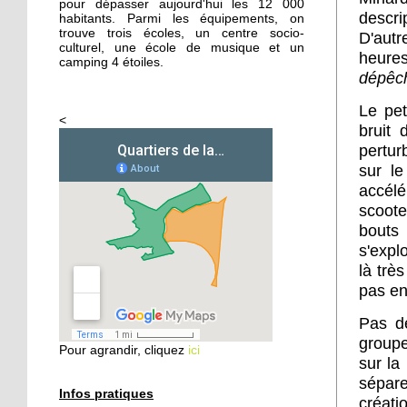
pour dépasser aujourd'hui les 12 000
descri
habitants. Parmi les équipements, on
trouve trois écoles, un centre socio-
D'autr
26 septembre 2014
culturel, une école de musique et un
heure
Femmes de Paroles
camping 4 étoiles.
dépêc
Le pet
<
25 septembre 2014
bruit 
Les filles chaussent leurs
pertur
crampons
sur le
accélé
scoote
24 septembre 2014
bouts
Vers une aide sociale plus
s'expl
ciblée
là trè
pas en
24 septembre 2014
Les habitants
Pas dé
redécouvrent le Parc
groupe
Pour agrandir, cliquez
ici
naturel urbain
sur la
sépare
Infos pratiques
23 septembre 2014
créati