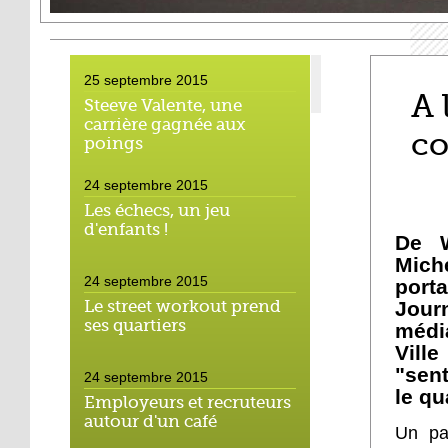
25 septembre 2015
A 
Steeve Valente, une
carrière gagnée aux
co
poings
24 septembre 2015
Les échecs, un jeu
d'enfants !
De W
Miche
24 septembre 2015
port
Le street workout prend
Jour
ses quartiers
médi
Vill
"sent
24 septembre 2015
le qu
Employeurs et recruteurs
autour d'un café
Un par