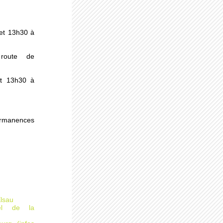
s
et 13h30 à
au
route de
et 13h30 à
ermanences
des
Elsau
rel de la