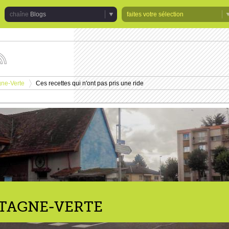
Blogs
faites votre sélection
uivez
s
tualités
gne-Verte
Ces recettes qui n'ont pas pris une ride
e
>
haîne
logs
NTAGNE-VERTE