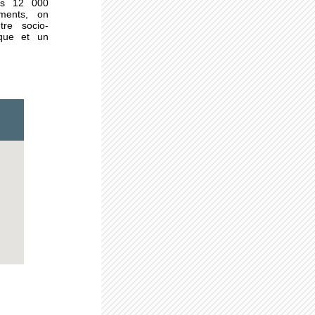
les 12 000
ements, on
tre socio-
ique et un
urs
plus