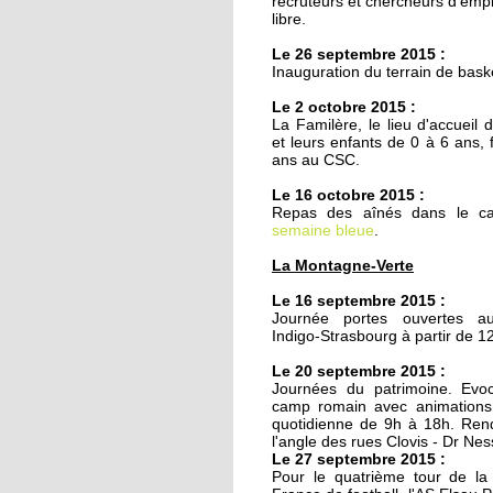
recruteurs et chercheurs d'empl
20 octobre 2011
libre.
Armée du Salut : des
Le 26 septembre 2015 :
animations de quartie
Inauguration du terrain de bask
teintées de prosélyti
Le 2 octobre 2015 :
20 octobre 2011
La Familère, le lieu d'accueil 
et leurs enfants de 0 à 6 ans, 
Ces recettes qui n'ont
ans au CSC.
pris une ride
Le 16 octobre 2015 :
Repas des aînés dans le ca
semaine bleue
18 octobre 2011
.
Le chemin du
La Montagne-Verte
Kammerfeld fait peau
neuve
Le 16 septembre 2015 :
Journée portes ouvertes a
Indigo-Strasbourg à partir de 1
18 octobre 2011
Le 20 septembre 2015 :
150 à 200 logements
Journées du patrimoine. Evoc
prévus sur l'ex-site
camp romain avec animations 
Danone
quotidienne de 9h à 18h. Ren
l'angle des rues Clovis - Dr N
Le 27 septembre 2015 :
18 octobre 2011
Pour le quatrième tour de l
Voiture contre scooter