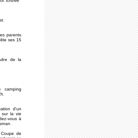
oi. Entrée
r
et.
sme
des parents
fête ses 15
 pas
dre de la
u camping
2h.
ation d'un
sur la vie
dez-vous à
essman.
a Coupe de
 :