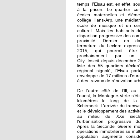
La recherche d'emploi
temps, l'Elsau est, en effet, so
autour d'un café
à la prison.
Le quartier c
écoles maternelles et élémen
collège Hans-Arp, une médiat
17 septembre 2015
école de musique et un cen
culturel. Mais l
Notre sélection pour l
es habitants d
disparition progressive des c
Journées du patrimoi
proximité. Dernier en d
à l'Elsau et la Montag
fermeture du Leclerc express 
Verte
2015, qui pourrait être
prochainement par un C
City. Inscrit depuis décembre 
16 septembre 2015
liste des 55 quartiers déclaré
Un camping adepte d
régional signalé, l'Elsau par
bon voisinage
enveloppe de 17 millions d'eur
à des travaux de rénovation ur
De l'autre côté de l'Ill, au
15 septembre 2015
l'ouest, la Montagne-Verte s'éti
Dons records à Emma
kilomètres le long de la
en faveur des réfugiés
Schirmeck. L'arrivée du tramw
e développement des activité
et l
au milieu du XXe siè
l'urbanisation progressive du
26 septembre 2014
Après la Seconde Guerre mon
Des cours de vélo pou
opérations immobilières se multi
favoriser l'insertion
population augmente consid