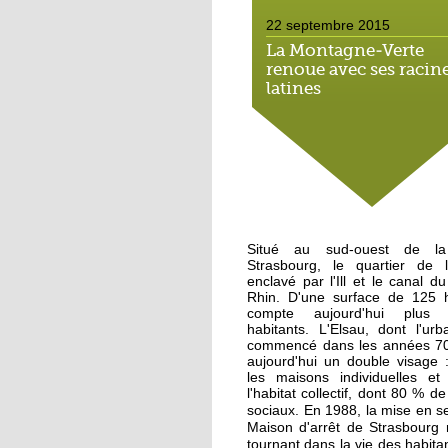
22 septembre 2015
La Montagne-Verte
renoue avec ses racin
latines
22 septembre 2015
Un Carrefour Contact
l'Elsau courant auto
19 septembre 2015
Situé au sud-ouest de la
A l'Elsau, une balade
Strasbourg, le quartier de l
haute en couleur
enclavé par l'Ill et le canal 
Rhin. D'une surface de 125 he
compte aujourd'hui plus
18 septembre 2015
habitants. L'Elsau, dont l'urb
commencé dans les années 70
A Emmaüs Montagne
aujourd'hui un double visage 
Verte, le tri s'organise
les maisons individuelles et 
pour les migrants
l'habitat collectif, dont 80 % d
En 1988, la mise en se
sociaux.
Maison d'arrêt de Strasbourg
18 septembre 2015
tournant dans la vie des habitan