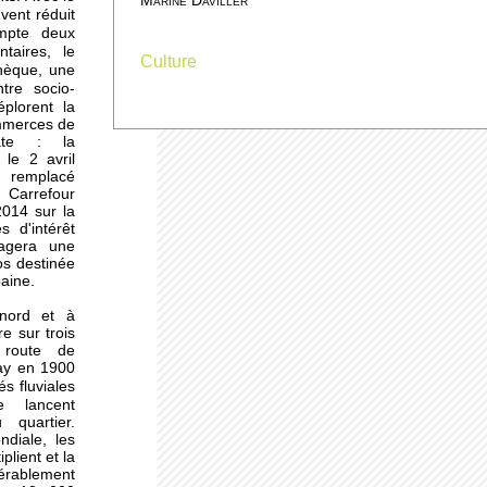
Marine Daviller
uvent réduit
deux
ompte
taires, le
Culture
hèque, une
tre socio-
es
éplorent la
ommerces de
ne
ate : la
ne-
le 2 avril
 remplacé
arrefour
2014 sur la
s d'intérêt
u
tagera une
os destinée
baine.
 nord et à
re sur trois
üs
 route de
ay en 1900
s fluviales
cle
lancent
 quartier.
diale, les
r
plient et la
érablement