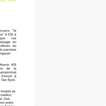
urg (infos
rcours "le
es" à 15h à
èque rue
nissage en
 la
 élèves du
la paroisse
ongauer.
'Avenir ASI
ndon
dre de la
ampionnat
 d'envoi à
e Van Eyck.
l'emploi se
la
e médico
ld. Une
res entre