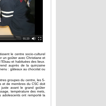
01:23
issent le centre socio-culturel
er un goûter avec Christiane et
'Elsau et habituées des lieux.
prend auprès de la quinzaine
menu : gâteaux au chocolat ou
tres groupes du centre, les 5-
es et de membres du CSC doit
, juste avant le grand goûter
dressage, température des mets,
s adolescents ont remporté la