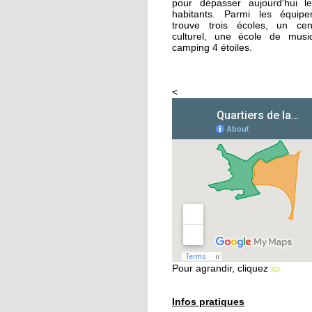
pour dépasser aujourd'hui 
habitants. Parmi les équip
trouve trois écoles, un cen
26 septembre 2014
culturel, une école de mus
Femmes de Paroles
camping 4 étoiles.
<
25 septembre 2014
Les filles chaussent le
crampons
24 septembre 2014
Vers une aide sociale 
ciblée
24 septembre 2014
Les habitants
redécouvrent le Parc
Pour agrandir, cliquez
ici
naturel urbain
23 septembre 2014
Infos pratiques