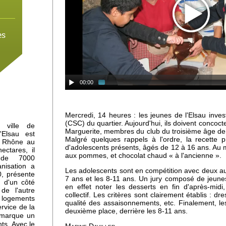
es
 à
00:00
mne
Mercredi, 14 heures : les jeunes de l'Elsau invest
(CSC) du quartier. Aujourd'hui, ils doivent concoct
 ville de
Marguerite, membres du club du troisième âge de l
'Elsau est
Malgré quelques rappels à l'ordre, la recette 
du Rhône au
d'adolescents présents, âgés de 12 à 16 ans. Au 
ctares, il
aux pommes, et chocolat chaud « à l'ancienne ».
 de 7000
anisation a
Les adolescents sont en compétition avec deux au
, présente
-
7 ans et les 8-11 ans. Un jury composé de jeun
: d'un côté
en effet noter les desserts en fin d'après-midi
de l'autre
collectif. Les critères sont clairement établis : 
e logements
qualité des assaisonnements, etc. Finalement, le
rvice de la
deuxième place, derrière les 8-11 ans.
 marque un
ts. Avec le