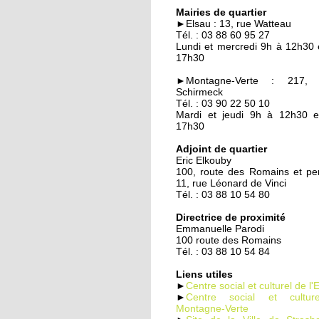
Quand les employeur
Mairies de quartier
viennent chercher les
►Elsau : 13, rue Watteau
chômeurs
Tél. : 03 88 60 95 27
Lundi et mercredi 9h à 12h30 
17h30
23 septembre 2014
Un demi-siècle à l'Els
►Montagne-Verte : 217, 
Schirmeck
Tél. : 03 90 22 50 10
Mardi et jeudi 9h à 12h30 
17h30
22 septembre 2014
Familles rurales veut
Adjoint de quartier
Eric Elkouby
casser l'isolement des
100, route des Romains et p
seniors
11, rue Léonard de Vinci
Tél. : 03 88 10 54 80
22 septembre 2014
Directrice de proximité
Maison d'arrêt : les
Emmanuelle Parodi
parloirs sauvages
100 route des Romains
empoisonnent la vie 
Tél. : 03 88 10 54 84
habitants
Liens utiles
►
Centre social et culturel de l'
19 septembre 2014
►
Centre social et cultu
Montagne-Verte
La nounou des HLM