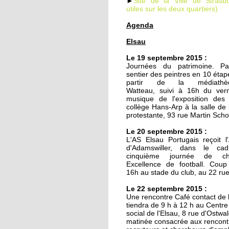
►
Site de la Ville de Strasbo
utiles sur les deux quartiers)
Agenda
19 septembre 2014
Elsau
Le TJP à l'Elsau : Des
nouvelles des vieilles
Le 19 septembre 2015 :
Journées du patrimoine. Pa
sentier des peintres en 10 étap
18 septembre 2014
partir de la médiath
Watteau, suivi à 16h du ver
Un nouveau mirador à
musique de l'exposition des
prison de Strasbourg
collège Hans-Arp à la salle de 
protestante, 93 rue Martin Sch
27 octobre 2011
Le 20 septembre 2015 :
L'AS Elsau Portugais reçoit l
Des locataires à l'aba
d'Adamswiller, dans le ca
cinquième journée de ch
Excellence de football. Coup
16h au stade du club, au 22 ru
20 octobre 2011
Le 22 septembre 2015 :
L'étrange enclave
Une rencontre Café contact de 
lingolsheimoise dans 
tiendra de 9 h à 12 h au Centr
Montagne Verte
social de l'Elsau, 8 rue d'Ostwa
matinée consacrée aux rencont